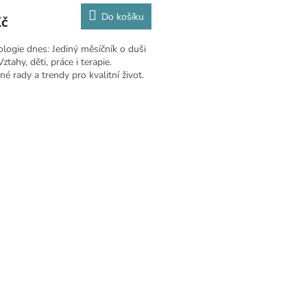
Do košíku
Kč
logie dnes: Jediný měsíčník o duši
ztahy, děti, práce i terapie.
é rady a trendy pro kvalitní život.
O
v
l
á
d
a
c
í
p
r
v
k
y
v
ý
p