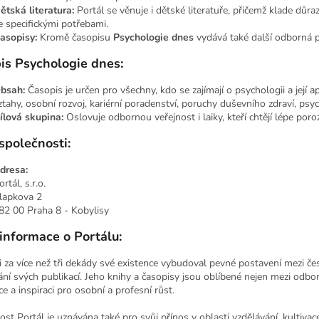
ětská literatura:
Portál se věnuje i dětské literatuře, přičemž klade důra
e specifickými potřebami.
asopisy:
Kromě časopisu
Psychologie dnes
vydává také další odborná p
is Psychologie dnes:
bsah:
Časopis je určen pro všechny, kdo se zajímají o psychologii a její 
ztahy, osobní rozvoj, kariérní poradenství, poruchy duševního zdraví, psy
ílová skupina:
Oslovuje odbornou veřejnost i laiky, kteří chtějí lépe po
společnosti:
dresa:
ortál, s.r.o.
lapkova 2
82 00 Praha 8 - Kobylisy
 informace o Portálu:
i za více než tři dekády své existence vybudoval pevné postavení mezi č
ní svých publikací. Jeho knihy a časopisy jsou oblíbené nejen mezi odborn
e a inspiraci pro osobní a profesní růst.
st Portál je uznávána také pro svůj přínos v oblasti vzdělávání, kultiva