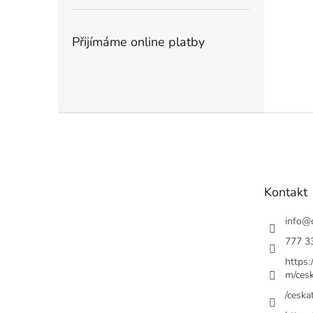
Přijímáme online platby
Z
á
p
a
t
Kontakt
í
info
@
777 3
https
m/cesk
/ceskat