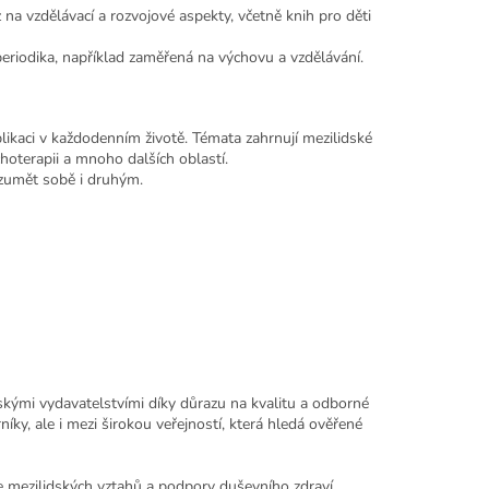
z na vzdělávací a rozvojové aspekty, včetně knih pro děti
eriodika, například zaměřená na výchovu a vzdělávání.
aplikaci v každodenním životě. Témata zahrnují mezilidské
choterapii a mnoho dalších oblastí.
rozumět sobě i druhým.
eskými vydavatelstvími díky důrazu na kvalitu a odborné
íky, ale i mezi širokou veřejností, která hledá ověřené
ce mezilidských vztahů a podpory duševního zdraví.