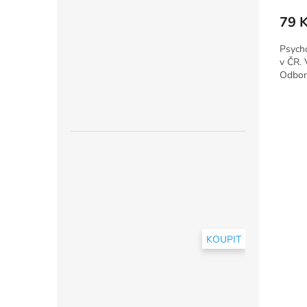
79 
Psycho
v ČR. V
Odborn
KOUPIT