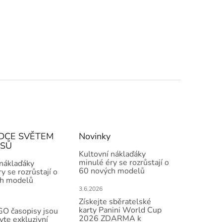
DCE SVĚTEM
Novinky
ISŮ
Kultovní náklaďáky
minulé éry se rozrůstají o
 náklaďáky
60 nových modelů
y se rozrůstají o
h modelů
3.6.2026
Získejte sběratelské
karty Panini World Cup
O časopisy jsou
2026 ZDARMA k
vte exkluzivní