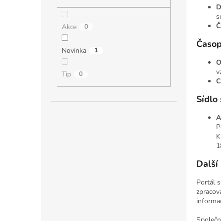
n
D
e
s
l
Č
Akce
0
Časop
Novinka
1
O
v
Tip
0
C
Sídlo 
A
P
K
1
Další
Portál s
zpracová
informac
Společno