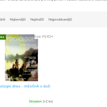
dně
Nejlevnější
Nejdražší
Nejprodávanější
Kód:
PSYCH
nka
ologie dnes - měsíčník o duši
Skladem
(>2 ks)