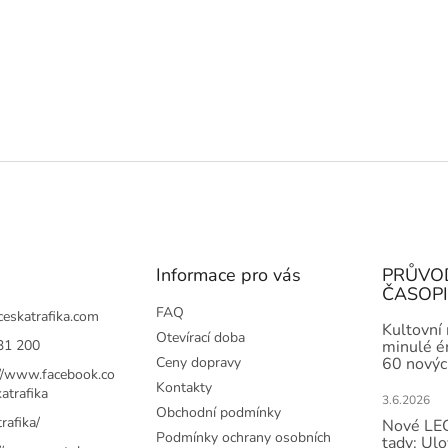
Informace pro vás
PRŮVO
ČASOP
FAQ
ceskatrafika.com
Kultovní
Otevírací doba
31 200
minulé ér
Ceny dopravy
60 novýc
://www.facebook.co
Kontakty
atrafika
3.6.2026
Obchodní podmínky
rafika/
Nové LEG
Podmínky ochrany osobních
tady: Ulo