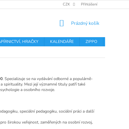
OBCHODNÍ PODMÍNKY
PODMÍNKY OCHRANY OSOBNÍCH ÚDA
CZK
Přihlášení
NÁKUPNÍ
Prázdný košík
KOŠÍK
APÍRNICTVÍ, HRAČKY
KALENDÁŘE
ZIPPO
Obchodní 
90
. Specializuje se na vydávání odborné a populárně-
 spirituality. Mezi její významné tituly patří také
 psychologie a osobního rozvoje.
agogiku, speciální pedagogiku, sociální práci a další
pro širokou veřejnost, zaměřených na osobní rozvoj,