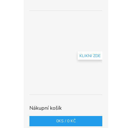
KLIKNI ZDE
Nákupní košík
0
KS /
0 KČ