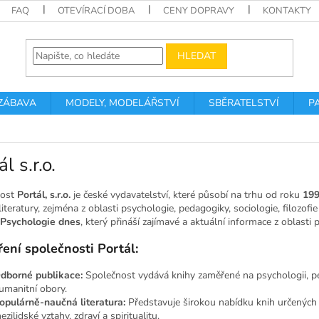
FAQ
OTEVÍRACÍ DOBA
CENY DOPRAVY
KONTAKTY
HLEDAT
 ZÁBAVA
MODELY, MODELÁŘSTVÍ
SBĚRATELSTVÍ
P
l s.r.o.
nost
Portál, s.r.o.
je české vydavatelství, které působí na trhu od roku
19
iteratury, zejména z oblasti psychologie, pedagogiky, sociologie, filozofie a
Psychologie dnes
, který přináší zajímavé a aktuální informace z oblasti
ení společnosti Portál:
dborné publikace:
Společnost vydává knihy zaměřené na psychologii, ped
umanitní obory.
opulárně-naučná literatura:
Představuje širokou nabídku knih určených 
ezilidské vztahy, zdraví a spiritualitu.