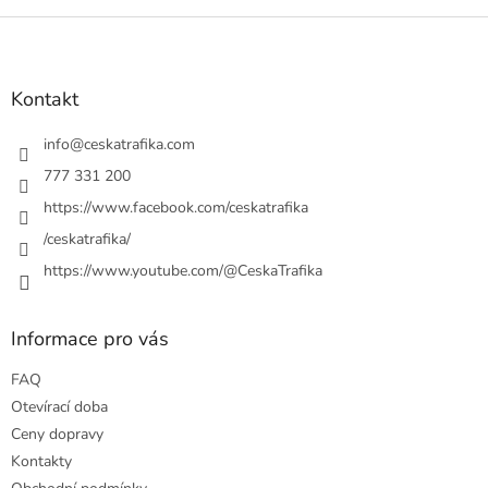
Z
á
p
a
Kontakt
t
í
info
@
ceskatrafika.com
777 331 200
https://www.facebook.com/ceskatrafika
/ceskatrafika/
https://www.youtube.com/@CeskaTrafika
Informace pro vás
FAQ
Otevírací doba
Ceny dopravy
Kontakty