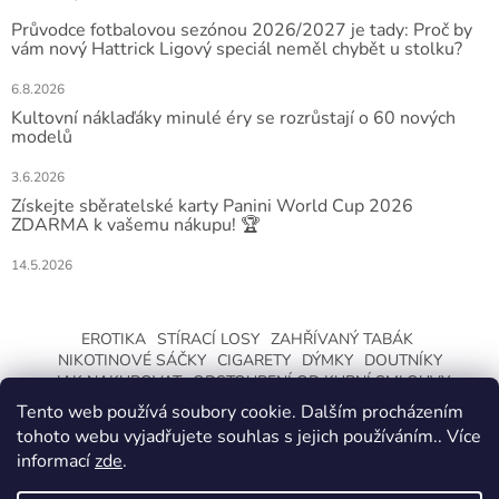
Průvodce fotbalovou sezónou 2026/2027 je tady: Proč by
vám nový Hattrick Ligový speciál neměl chybět u stolku?
6.8.2026
Kultovní náklaďáky minulé éry se rozrůstají o 60 nových
modelů
3.6.2026
Získejte sběratelské karty Panini World Cup 2026
ZDARMA k vašemu nákupu! 🏆
14.5.2026
EROTIKA
STÍRACÍ LOSY
ZAHŘÍVANÝ TABÁK
NIKOTINOVÉ SÁČKY
CIGARETY
DÝMKY
DOUTNÍKY
JAK NAKUPOVAT
ODSTOUPENÍ OD KUPNÍ SMLOUVY
Tento web používá soubory cookie. Dalším procházením
tohoto webu vyjadřujete souhlas s jejich používáním.. Více
informací
zde
.