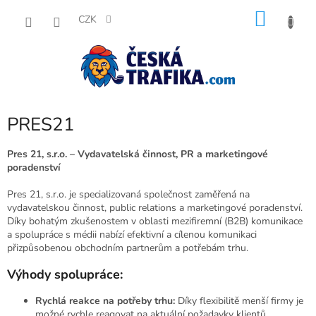
Přejít
NÁKU
na
CZK
obsah
KOŠÍK
PRES21
Pres 21, s.r.o. – Vydavatelská činnost, PR a marketingové
poradenství
Pres 21, s.r.o. je specializovaná společnost zaměřená na
vydavatelskou činnost, public relations a marketingové poradenství.
Díky bohatým zkušenostem v oblasti mezifiremní (B2B) komunikace
a spolupráce s médii nabízí efektivní a cílenou komunikaci
přizpůsobenou obchodním partnerům a potřebám trhu.
Výhody spolupráce:
Rychlá reakce na potřeby trhu:
Díky flexibilitě menší firmy je
možné rychle reagovat na aktuální požadavky klientů.