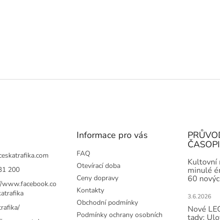
Informace pro vás
PRŮVO
ČASOP
FAQ
ceskatrafika.com
Kultovní
Otevírací doba
31 200
minulé ér
Ceny dopravy
60 novýc
://www.facebook.co
Kontakty
atrafika
3.6.2026
Obchodní podmínky
rafika/
Nové LEG
Podmínky ochrany osobních
tady: Ulo