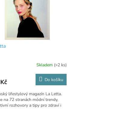
tta
Skladem
(>2 ks)
Do košíku
 Kč
ský lifestylový magazín La Letta.
e na 72 stranách módní trendy,
ativní rozhovory a tipy pro zdraví i
O
v