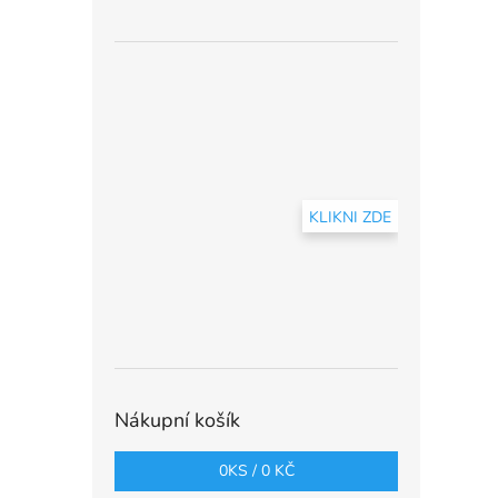
KLIKNI ZDE
Nákupní košík
0
KS /
0 KČ