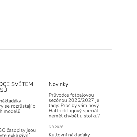
DCE SVĚTEM
Novinky
ISŮ
Průvodce fotbalovou
sezónou 2026/2027 je
 náklaďáky
tady: Proč by vám nový
y se rozrůstají o
Hattrick Ligový speciál
h modelů
neměl chybět u stolku?
6.8.2026
O časopisy jsou
Kultovní náklaďáky
vte exkluzivní