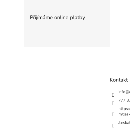
Přijímáme online platby
Z
á
p
a
t
Kontakt
í
info
@
777 3
https
m/cesk
/ceskat