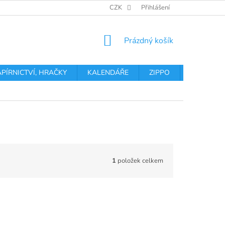
OBCHODNÍ PODMÍNKY
PODMÍNKY OCHRANY OSOBNÍCH ÚDA
CZK
Přihlášení
NÁKUPNÍ
Prázdný košík
KOŠÍK
APÍRNICTVÍ, HRAČKY
KALENDÁŘE
ZIPPO
Obchodní 
1
položek celkem