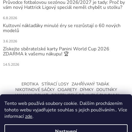
Průvodce fotbalovou sezónou 2026/2027 je tady: Proč by
vám nový Hattrick Ligový speciál neměl chybět u stolku?
6.8.2026
Kultovní náklaďáky minulé éry se rozrůstají o 60 nových
modelů
3.6.2026
Získejte sběratelské karty Panini World Cup 2026
ZDARMA k vašemu nákupu! 🏆
14.5.2026
EROTIKA
STÍRACÍ LOSY
ZAHŘÍVANÝ TABÁK
NIKOTINOVÉ SÁČKY
CIGARETY
DÝMKY
DOUTNÍKY
JAK NAKUPOVAT
ODSTOUPENÍ OD KUPNÍ SMLOUVY
Tento web používá soubory cookie. Dalším procházením
tohoto webu vyjadřujete souhlas s jejich používáním.. Více
informací
zde
.
Nastavení