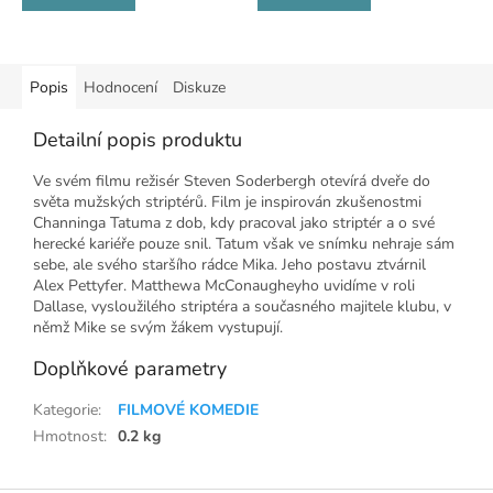
Popis
Hodnocení
Diskuze
Detailní popis produktu
Ve svém filmu režisér Steven Soderbergh otevírá dveře do
světa mužských striptérů. Film je inspirován zkušenostmi
Channinga Tatuma z dob, kdy pracoval jako striptér a o své
herecké kariéře pouze snil. Tatum však ve snímku nehraje sám
sebe, ale svého staršího rádce Mika. Jeho postavu ztvárnil
Alex Pettyfer. Matthewa McConaugheyho uvidíme v roli
Dallase, vysloužilého striptéra a současného majitele klubu, v
němž Mike se svým žákem vystupují.
Doplňkové parametry
Kategorie
:
FILMOVÉ KOMEDIE
Hmotnost
:
0.2 kg