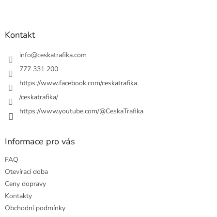
Z
á
p
a
Kontakt
t
í
info
@
ceskatrafika.com
777 331 200
https://www.facebook.com/ceskatrafika
/ceskatrafika/
https://www.youtube.com/@CeskaTrafika
Informace pro vás
FAQ
Otevírací doba
Ceny dopravy
Kontakty
Obchodní podmínky