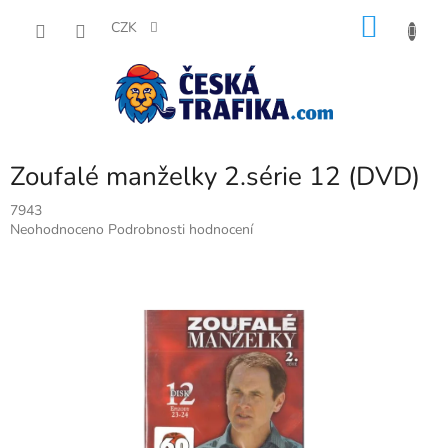
Přejít
NÁKU
na
CZK
obsah
KOŠÍK
Zoufalé manželky 2.série 12 (DVD)
7943
Průměrné
Neohodnoceno
Podrobnosti hodnocení
hodnocení
produktu
je
0,0
z
5
hvězdiček.