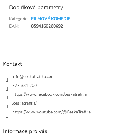
Doplňkové parametry
Kategorie
:
FILMOVÉ KOMEDIE
EAN
:
8594160260692
Z
á
p
a
Kontakt
t
í
info
@
ceskatrafika.com
777 331 200
https://www.facebook.com/ceskatrafika
/ceskatrafika/
https://www.youtube.com/@CeskaTrafika
Informace pro vás