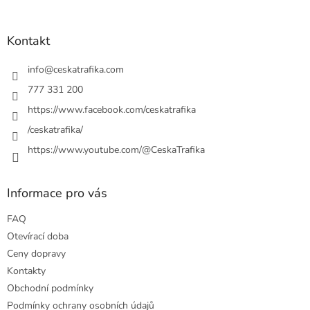
á
p
a
Kontakt
t
í
info
@
ceskatrafika.com
777 331 200
https://www.facebook.com/ceskatrafika
/ceskatrafika/
https://www.youtube.com/@CeskaTrafika
Informace pro vás
FAQ
Otevírací doba
Ceny dopravy
Kontakty
Obchodní podmínky
Podmínky ochrany osobních údajů