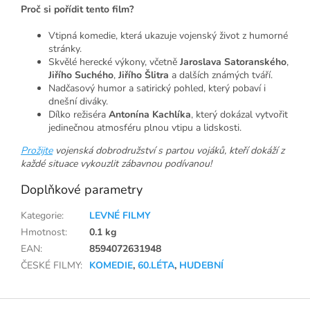
Proč si pořídit tento film?
Vtipná komedie, která ukazuje vojenský život z humorné
stránky.
Skvělé herecké výkony, včetně
Jaroslava Satoranského
,
Jiřího Suchého
,
Jiřího Šlitra
a dalších známých tváří.
Nadčasový humor a satirický pohled, který pobaví i
dnešní diváky.
Dílko režiséra
Antonína Kachlíka
, který dokázal vytvořit
jedinečnou atmosféru plnou vtipu a lidskosti.
Prožijte
vojenská dobrodružství s partou vojáků, kteří dokáží z
každé situace vykouzlit zábavnou podívanou!
Doplňkové parametry
Kategorie
:
LEVNÉ FILMY
Hmotnost
:
0.1 kg
EAN
:
8594072631948
ČESKÉ FILMY
:
KOMEDIE
,
60.LÉTA
,
HUDEBNÍ
Z