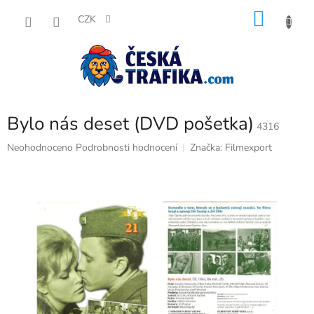
Přejít
NÁKU
na
CZK
obsah
KOŠÍK
Bylo nás deset (DVD pošetka)
4316
Průměrné
Neohodnoceno
Podrobnosti hodnocení
Značka:
Filmexport
hodnocení
produktu
je
0,0
z
5
hvězdiček.