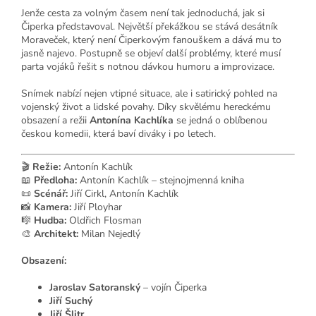
Jenže cesta za volným časem není tak jednoduchá, jak si
Čiperka představoval. Největší překážkou se stává desátník
Moraveček, který není Čiperkovým fanouškem a dává mu to
jasně najevo. Postupně se objeví další problémy, které musí
parta vojáků řešit s notnou dávkou humoru a improvizace.
Snímek nabízí nejen vtipné situace, ale i satirický pohled na
vojenský život a lidské povahy. Díky skvělému hereckému
obsazení a režii
Antonína Kachlíka
se jedná o oblíbenou
českou komedii, která baví diváky i po letech.
🎬
Režie:
Antonín Kachlík
📖
Předloha:
Antonín Kachlík – stejnojmenná kniha
📜
Scénář:
Jiří Cirkl, Antonín Kachlík
📸
Kamera:
Jiří Ployhar
🎼
Hudba:
Oldřich Flosman
🎨
Architekt:
Milan Nejedlý
Obsazení:
Jaroslav Satoranský
– vojín Čiperka
Jiří Suchý
Jiří Šlitr