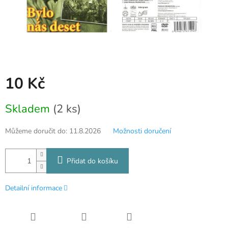
10 Kč
Měrná
Skladem
(2 ks)
cena:
Můžeme doručit do:
11.8.2026
Možnosti doručení
Přidat do košíku
Detailní informace