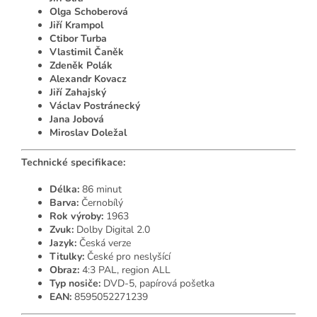
Olga Schoberová
Jiří Krampol
Ctibor Turba
Vlastimil Čaněk
Zdeněk Polák
Alexandr Kovacz
Jiří Zahajský
Václav Postránecký
Jana Jobová
Miroslav Doležal
Technické specifikace:
Délka:
86 minut
Barva:
Černobílý
Rok výroby:
1963
Zvuk:
Dolby Digital 2.0
Jazyk:
Česká verze
Titulky:
České pro neslyšící
Obraz:
4:3 PAL, region ALL
Typ nosiče:
DVD-5, papírová pošetka
EAN:
8595052271239