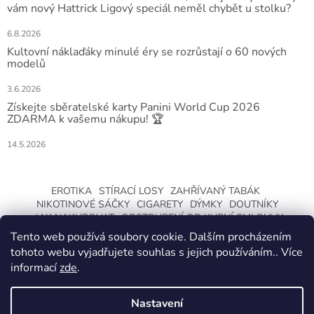
vám nový Hattrick Ligový speciál neměl chybět u stolku?
6.8.2026
Kultovní náklaďáky minulé éry se rozrůstají o 60 nových
modelů
3.6.2026
Získejte sběratelské karty Panini World Cup 2026
ZDARMA k vašemu nákupu! 🏆
14.5.2026
EROTIKA
STÍRACÍ LOSY
ZAHŘÍVANÝ TABÁK
NIKOTINOVÉ SÁČKY
CIGARETY
DÝMKY
DOUTNÍKY
JAK NAKUPOVAT
ODSTOUPENÍ OD KUPNÍ SMLOUVY
Tento web používá soubory cookie. Dalším procházením
tohoto webu vyjadřujete souhlas s jejich používáním.. Více
informací
zde
.
Nastavení
Vytvořil Shoptet