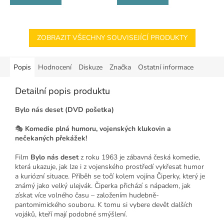
ZOBRAZIT VŠECHNY SOUVISEJÍCÍ PRODUKTY
Popis
Hodnocení
Diskuze
Značka
Ostatní informace
Detailní popis produktu
Bylo nás deset (DVD pošetka)
🎭
Komedie plná humoru, vojenských klukovin a
nečekaných překážek!
Film
Bylo nás deset
z roku 1963 je zábavná česká komedie,
která ukazuje, jak lze i z vojenského prostředí vykřesat humor
a kuriózní situace. Příběh se točí kolem vojína Čiperky, který je
známý jako velký ulejvák. Čiperka přichází s nápadem, jak
získat více volného času – založením hudebně-
pantomimického souboru. K tomu si vybere devět dalších
vojáků, kteří mají podobné smýšlení.