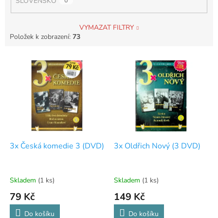
SLOVENSKO
0
VYMAZAT FILTRY
Položek k zobrazení:
73
V
ý
p
i
s
p
r
o
d
3x Česká komedie 3 (DVD)
3x Oldřich Nový (3 DVD)
u
k
t
Skladem
(1 ks)
Skladem
(1 ks)
ů
79 Kč
149 Kč
Do košíku
Do košíku