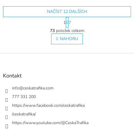
NAČÍST 12 DALŠÍCH
S
1
7
t
O
r
73
položek celkem
v
á
l
NAHORU
n
á
k
o
d
v
Z
a
á
c
á
n
í
p
í
p
a
Kontakt
r
t
v
í
info
@
ceskatrafika.com
k
y
777 331 200
v
https://www.facebook.com/ceskatrafika
ý
p
/ceskatrafika/
i
https://www.youtube.com/@CeskaTrafika
s
u