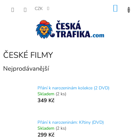
Přejít
NÁKU
na
CZK
obsah
KOŠÍK
ČESKÉ FILMY
Nejprodávanější
Přání k narozeninám kolekce (2 DVD)
Skladem
(2 ks)
349 Kč
Přání k narozeninám: Křtiny (DVD)
Skladem
(2 ks)
299 Kč