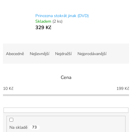
Princezna stokrát jinak (DVD)
Skladem
(2 ks)
329 Kč
Ř
a
Abecedně
Nejlevnější
Nejdražší
Nejprodávanější
z
e
n
Cena
í
p
10
Kč
199
Kč
r
o
d
u
k
t
Na skladě
73
ů