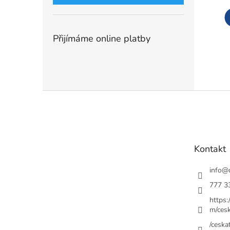
Přijímáme online platby
Z
á
p
a
t
Kontakt
í
info
@
777 3
https
m/cesk
/ceskat