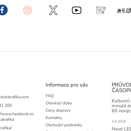
Informace pro vás
PRŮVO
ČASOP
FAQ
ceskatrafika.com
Kultovní
Otevírací doba
31 200
minulé ér
Ceny dopravy
60 novýc
://www.facebook.co
Kontakty
atrafika
3.6.2026
Obchodní podmínky
rafika/
Nové LEG