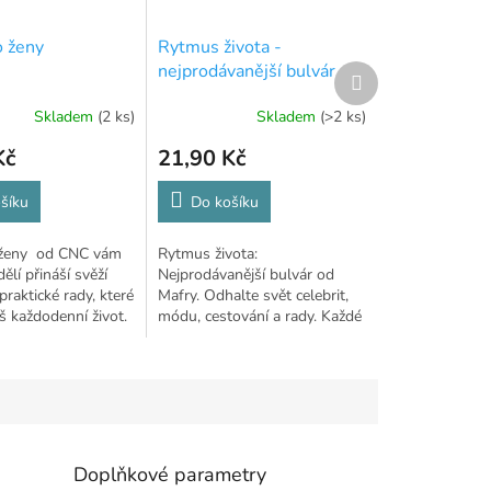
o ženy
Rytmus života -
nejprodávanější bulvár
Další
produkt
Skladem
(2 ks)
Skladem
(>2 ks)
Kč
21,90 Kč
šíku
Do košíku
 ženy od CNC vám
Rytmus života:
ělí přináší svěží
Nejprodávanější bulvár od
 praktické rady, které
Mafry. Odhalte svět celebrit,
š každodenní život.
módu, cestování a rady. Každé
pondělí nové číslo!
Doplňkové parametry