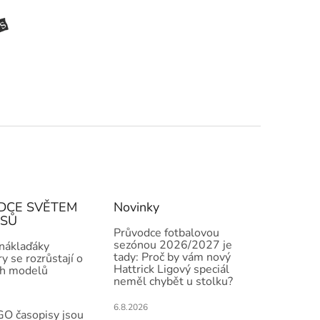
DCE SVĚTEM
Novinky
ISŮ
Průvodce fotbalovou
sezónou 2026/2027 je
 náklaďáky
tady: Proč by vám nový
y se rozrůstají o
Hattrick Ligový speciál
h modelů
neměl chybět u stolku?
6.8.2026
O časopisy jsou