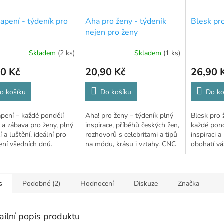
apení - týdeník pro
Aha pro ženy - týdeník
Blesk pr
nejen pro ženy
Skladem
(2 ks)
Skladem
(1 ks)
0 Kč
20,90 Kč
26,90 
o košíku
Do košíku
Do ko
pení – každé pondělí
Aha! pro ženy – týdeník plný
Blesk pro
 a zábava pro ženy, plný
inspirace, příběhů českých žen,
každé pond
í a luštění, ideální pro
rozhovorů s celebritami a tipů
inspiraci a
ení všedních dnů.
na módu, krásu i vztahy. CNC
obohatí vá
ho vydává každé úterý.
s
Podobné (2)
Hodnocení
Diskuze
Značka
ailní popis produktu