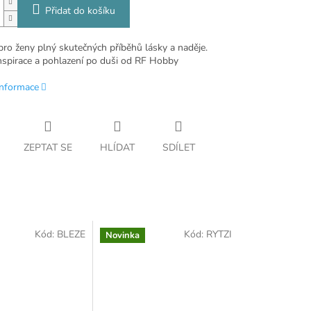
Přidat do košíku
pro ženy plný skutečných příběhů lásky a naděje.
nspirace a pohlazení po duši od RF Hobby
informace
ZEPTAT SE
HLÍDAT
SDÍLET
Kód:
BLEZE
Kód:
RYTZI
Novinka