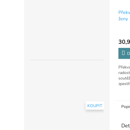
Překv
ženy
30,9
D
Překva
radost
soutěž
zpestř
KOUPIT
Popi
Det