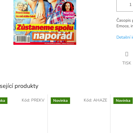
Časopis 
Emoce, i
Detailní 
TISK
sející produkty
Kód:
PREKV
Kód:
AHAZE
nka
Novinka
Novinka