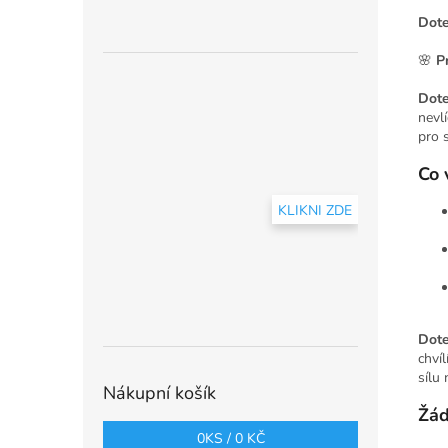
Dote
🌸
P
Dote
nevl
pro 
Co 
KLIKNI ZDE
Dote
chví
sílu 
Nákupní košík
Žád
0
KS /
0 KČ