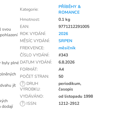
PŘÍBĚHY &
Kategorie
:
ROMANCE
Hmotnost
:
0.1 kg
EAN
:
9771212291005
al svou
ROK VYDÁNÍ
:
2026
 pohlazení
MĚSÍC VYDÁNÍ
:
SRPEN
FREKVENCE
:
měsíčník
ČÍSLO VYDÁNÍ
:
#343
DATUM VYDÁNÍ
:
6.8.2026
y byly plné
FORMÁT
:
A4
aplněných
POČET STRAN
:
50
?
DRUH
periodikum,
dvahu jít
VÝROBKU
:
časopis
VYDÁVÁNO
:
od listopadu 1998
žkých
?
ISSN
:
1212-2912
a dodají