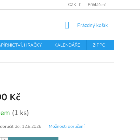
OBCHODNÍ PODMÍNKY
PODMÍNKY OCHRANY OSOBNÍCH ÚDA
CZK
Přihlášení
NÁKUPNÍ
Prázdný košík
KOŠÍK
APÍRNICTVÍ, HRAČKY
KALENDÁŘE
ZIPPO
Obchodní 
90 Kč
dem
(1 ks)
oručit do:
12.8.2026
Možnosti doručení