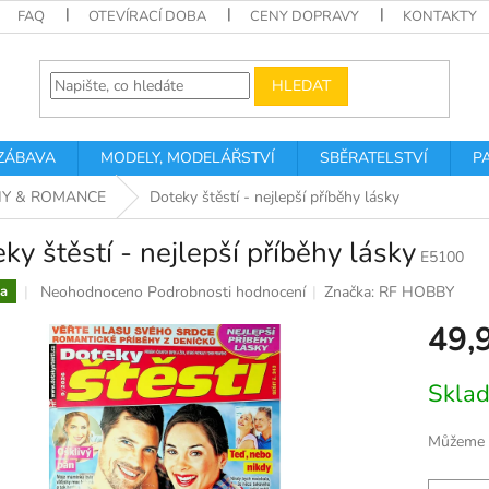
FAQ
OTEVÍRACÍ DOBA
CENY DOPRAVY
KONTAKTY
HLEDAT
 ZÁBAVA
MODELY, MODELÁŘSTVÍ
SBĚRATELSTVÍ
P
HY & ROMANCE
Doteky štěstí - nejlepší příběhy lásky
ky štěstí - nejlepší příběhy lásky
E5100
Průměrné
Neohodnoceno
Podrobnosti hodnocení
Značka:
RF HOBBY
a
hodnocení
49,
produktu
je
0,0
Měrná
Skla
z
cena:
5
hvězdiček.
Můžeme d