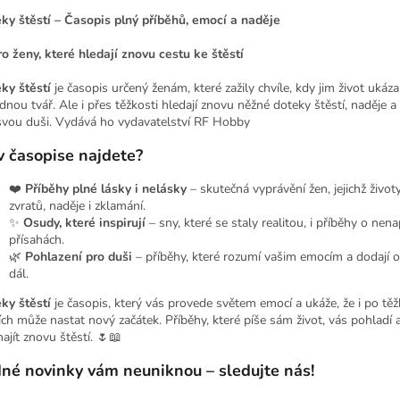
ky štěstí – Časopis plný příběhů, emocí a naděje
ro ženy, které hledají znovu cestu ke štěstí
ky štěstí
je časopis určený ženám, které zažily chvíle, kdy jim život ukáz
ídnou tvář. Ale i přes těžkosti hledají znovu něžné doteky štěstí, naděje a
svou duši. Vydává ho vydavatelství RF Hobby
v časopise najdete?
❤️
Příběhy plné lásky i nelásky
– skutečná vyprávění žen, jejichž život
zvratů, naděje i zklamání.
✨
Osudy, které inspirují
– sny, které se staly realitou, i příběhy o nen
přísahách.
🌿
Pohlazení pro duši
– příběhy, které rozumí vašim emocím a dodají o
dál.
ky štěstí
je časopis, který vás provede světem emocí a ukáže, že i po tě
lích může nastat nový začátek. Příběhy, které píše sám život, vás pohladí 
najít znovu štěstí. 🌷📖
né novinky vám neuniknou – sledujte nás!