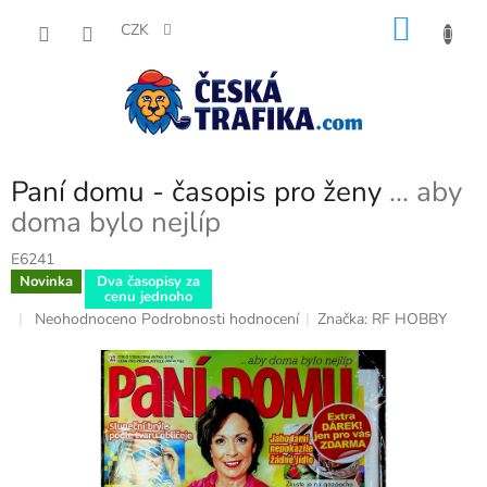
Přejít
NÁKU
na
CZK
obsah
KOŠÍK
Paní domu - časopis pro ženy
... aby
doma bylo nejlíp
E6241
Novinka
Dva časopisy za
cenu jednoho
Průměrné
Neohodnoceno
Podrobnosti hodnocení
Značka:
RF HOBBY
hodnocení
produktu
je
0,0
z
5
hvězdiček.