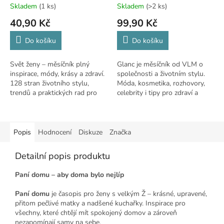
Skladem
(1 ks)
Skladem
(>2 ks)
40,90 Kč
99,90 Kč
Do košíku
Do košíku
Svět ženy – měsíčník plný
Glanc je měsíčník od VLM o
inspirace, módy, krásy a zdraví.
společnosti a životním stylu.
128 stran životního stylu,
Móda, kosmetika, rozhovory,
trendů a praktických rad pro
celebrity i tipy pro zdraví a
moderní ženy.
krásu.
Popis
Hodnocení
Diskuze
Značka
Detailní popis produktu
Paní domu – aby doma bylo nejlíp
Paní domu
je časopis pro ženy s velkým Ž – krásné, upravené,
přitom pečlivé matky a nadšené kuchařky. Inspirace pro
všechny, které chtějí mít spokojený domov a zároveň
nezapomínají samy na sebe.