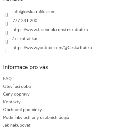
t
í
info
@
ceskatrafika.com
777 331 200
https://www.facebook.com/ceskatrafika
/ceskatrafika/
https://www.youtube.com/@CeskaTrafika
Informace pro vás
FAQ
Otevírací doba
Ceny dopravy
Kontakty
Obchodní podmínky
Podmínky ochrany osobních údajů
Jak nakupovat