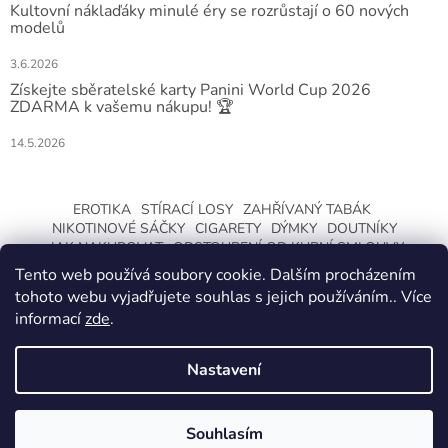
Kultovní náklaďáky minulé éry se rozrůstají o 60 nových
modelů
3.6.2026
Získejte sběratelské karty Panini World Cup 2026
ZDARMA k vašemu nákupu! 🏆
14.5.2026
EROTIKA
STÍRACÍ LOSY
ZAHŘÍVANÝ TABÁK
NIKOTINOVÉ SÁČKY
CIGARETY
DÝMKY
DOUTNÍKY
JAK NAKUPOVAT
ODSTOUPENÍ OD KUPNÍ SMLOUVY
Tento web používá soubory cookie. Dalším procházením
tohoto webu vyjadřujete souhlas s jejich používáním.. Více
informací
zde
.
Nastavení
Vytvořil Shoptet
ZMĚNA OTEVÍRACÍ DOBY O LETNÍCH
PRÁZDNINÁCH. KLIKNETE A DOZVÍTE SE
Souhlasím
Copyright 2026
CeskaTrafika.com
. Všechna práva vyhrazena.
VÍCE.