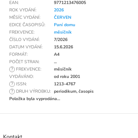
EAN
:
9771213476005
ROK VYDÁNÍ
:
2026
MĚSÍC VYDÁNÍ
:
ČERVEN
EDICE ČASOPISŮ
:
Paní domu
FREKVENCE
:
měsíčník
ČÍSLO VYDÁNÍ
:
7/2026
DATUM VYDÁNÍ
:
15.6.2026
FORMÁT
:
A4
POČET STRAN
:
...
?
FREKVENCE
:
měsíčník
VYDÁVÁNO
:
od roku 2001
?
ISSN
:
1213-4767
?
DRUH VÝROBKU
:
periodikum, časopis
Položka byla vyprodána…
Z
á
p
a
Kontakt