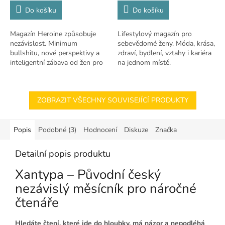
Do košíku
Do košíku
Magazín Heroine způsobuje
Lifestylový magazín pro
nezávislost. Minimum
sebevědomé ženy. Móda, krása,
bullshitu, nové perspektivy a
zdraví, bydlení, vztahy i kariéra
inteligentní zábava od žen pro
na jednom místě.
ženy.
ZOBRAZIT VŠECHNY SOUVISEJÍCÍ PRODUKTY
Popis
Podobné (3)
Hodnocení
Diskuze
Značka
Detailní popis produktu
Xantypa – Původní český
nezávislý měsícník pro náročné
čtenáře
Hledáte čtení, které jde do hloubky, má názor a nepodléhá