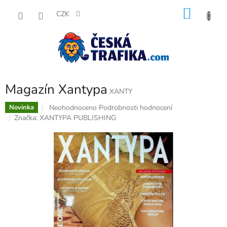
Přejít
NÁKU
na
CZK
obsah
KOŠÍK
Magazín Xantypa
XANTY
Průměrné
Neohodnoceno
Podrobnosti hodnocení
Novinka
hodnocení
Značka:
XANTYPA PUBLISHING
produktu
je
0,0
z
5
hvězdiček.