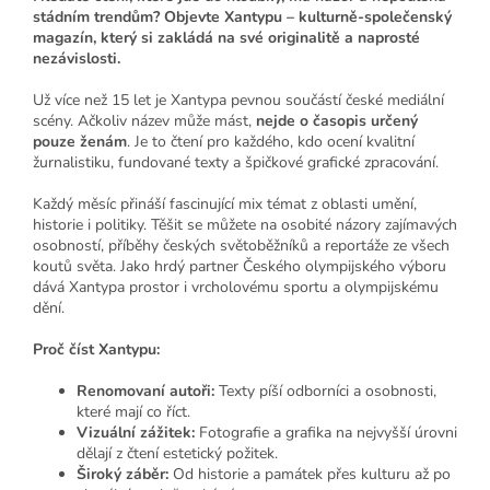
stádním trendům? Objevte Xantypu – kulturně-společenský
magazín, který si zakládá na své originalitě a naprosté
nezávislosti.
Už více než 15 let je Xantypa pevnou součástí české mediální
scény. Ačkoliv název může mást,
nejde o časopis určený
pouze ženám
. Je to čtení pro každého, kdo ocení kvalitní
žurnalistiku, fundované texty a špičkové grafické zpracování.
Každý měsíc přináší fascinující mix témat z oblasti umění,
historie i politiky. Těšit se můžete na osobité názory zajímavých
osobností, příběhy českých světoběžníků a reportáže ze všech
koutů světa. Jako hrdý partner Českého olympijského výboru
dává Xantypa prostor i vrcholovému sportu a olympijskému
dění.
Proč číst Xantypu:
Renomovaní autoři:
Texty píší odborníci a osobnosti,
které mají co říct.
Vizuální zážitek:
Fotografie a grafika na nejvyšší úrovni
dělají z čtení estetický požitek.
Široký záběr:
Od historie a památek přes kulturu až po