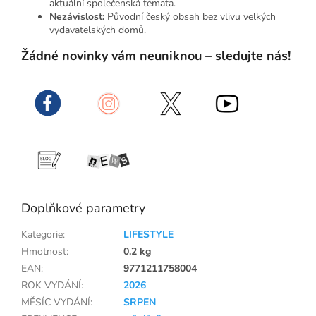
aktuální společenská témata.
Nezávislost:
Původní český obsah bez vlivu velkých
vydavatelských domů.
Žádné novinky vám neuniknou – sledujte nás!
Doplňkové parametry
Kategorie
:
LIFESTYLE
Hmotnost
:
0.2 kg
EAN
:
9771211758004
ROK VYDÁNÍ
:
2026
MĚSÍC VYDÁNÍ
:
SRPEN