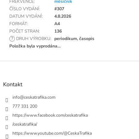
FREKVENCE
:
měsíčník
ČÍSLO VYDÁNÍ
:
#307
DATUM VYDÁNÍ
:
4.8.2026
FORMÁT
:
A4
POČET STRAN
:
136
?
DRUH VÝROBKU
:
periodikum, časopis
Položka byla vyprodána…
Z
á
p
a
Kontakt
t
í
info
@
ceskatrafika.com
777 331 200
https://www.facebook.com/ceskatrafika
/ceskatrafika/
https://www.youtube.com/@CeskaTrafika