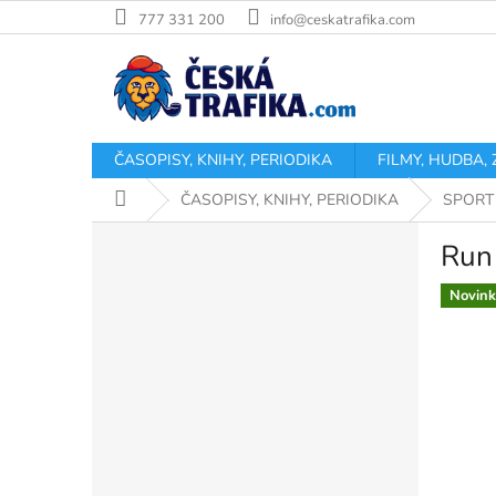
Přejít
777 331 200
info@ceskatrafika.com
na
obsah
ČASOPISY, KNIHY, PERIODIKA
FILMY, HUDBA,
Domů
ČASOPISY, KNIHY, PERIODIKA
SPORT
P
Run
o
s
Novink
t
r
a
n
n
í
p
a