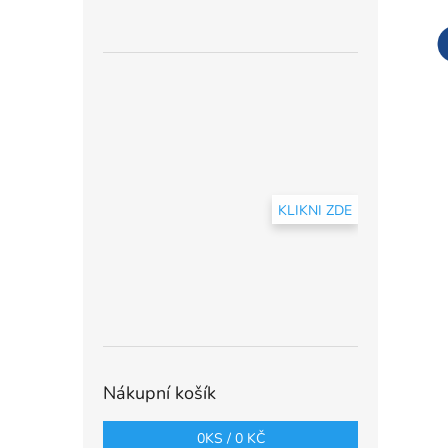
KLIKNI ZDE
Nákupní košík
0
KS /
0 KČ