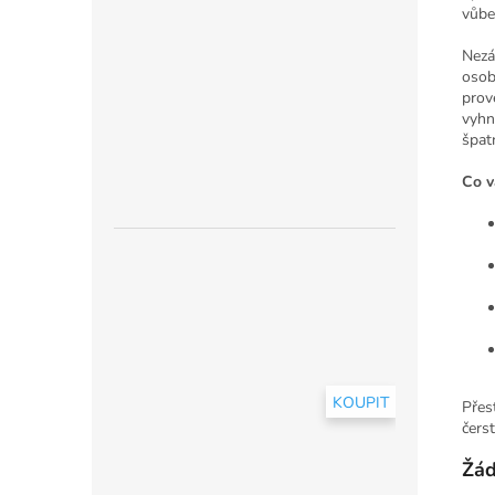
vůbe
Nezá
osob
prov
vyhn
špat
Co v
KOUPIT
Přes
čers
Žád