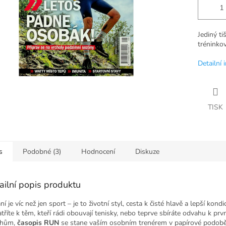
Jediný ti
tréninkov
Detailní 
TISK
s
Podobné (3)
Hodnocení
Diskuze
ailní popis produktu
í je víc než jen sport – je to životní styl, cesta k čisté hlavě a lepší kondi
atříte k těm, kteří rádi obouvají tenisky, nebo teprve sbíráte odvahu k prv
hům,
časopis RUN
se stane vaším osobním trenérem v papírové podobě