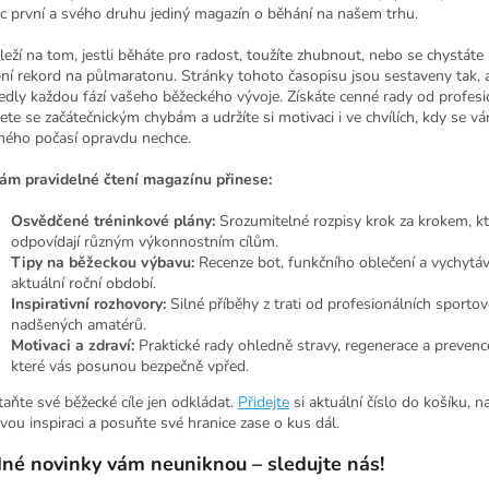
c první a svého druhu jediný magazín o běhání na našem trhu.
leží na tom, jestli běháte pro radost, toužíte zhubnout, nebo se chystáte
ní rekord na půlmaratonu. Stránky tohoto časopisu jsou sestaveny tak, 
edly každou fází vašeho běžeckého vývoje. Získáte cenné rady od profesi
ete se začátečnickým chybám a udržíte si motivaci i ve chvílích, kdy se v
ného počasí opravdu nechce.
ám pravidelné čtení magazínu přinese:
Osvědčené tréninkové plány:
Srozumitelné rozpisy krok za krokem, kt
odpovídají různým výkonnostním cílům.
Tipy na běžeckou výbavu:
Recenze bot, funkčního oblečení a vychytá
aktuální roční období.
Inspirativní rozhovory:
Silné příběhy z trati od profesionálních sportov
nadšených amatérů.
Motivaci a zdraví:
Praktické rady ohledně stravy, regenerace a prevenc
které vás posunou bezpečně vpřed.
taňte své běžecké cíle jen odkládat.
Přidejte
si aktuální číslo do košíku, n
tvou inspiraci a posuňte své hranice zase o kus dál.
né novinky vám neuniknou – sledujte nás!