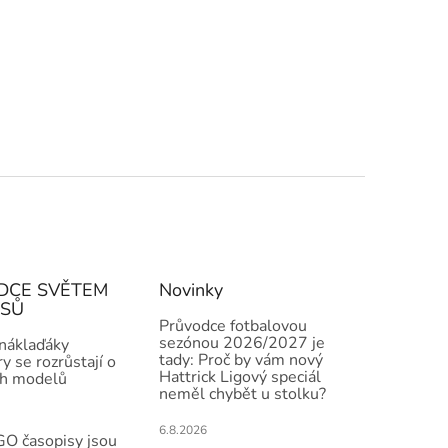
DCE SVĚTEM
Novinky
ISŮ
Průvodce fotbalovou
sezónou 2026/2027 je
 náklaďáky
tady: Proč by vám nový
y se rozrůstají o
Hattrick Ligový speciál
h modelů
neměl chybět u stolku?
6.8.2026
O časopisy jsou