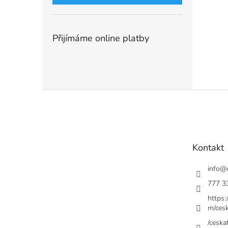
Přijímáme online platby
Z
á
p
a
t
Kontakt
í
info
@
777 3
https
m/cesk
/ceskat