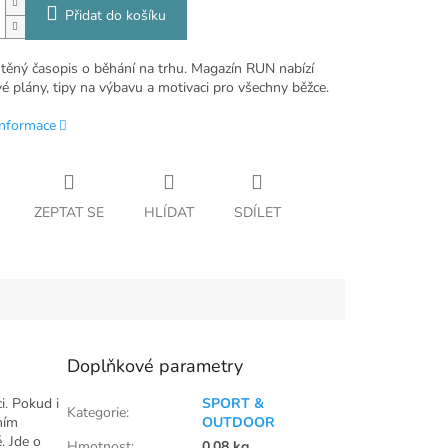
Přidat do košíku
štěný časopis o běhání na trhu. Magazín RUN nabízí
é plány, tipy na výbavu a motivaci pro všechny běžce.
informace
ZEPTAT SE
HLÍDAT
SDÍLET
Doplňkové parametry
ci. Pokud i
SPORT &
Kategorie
:
ním
OUTDOOR
. Jde o
Hmotnost
:
0.08 kg