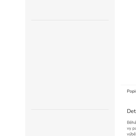
n
e
l
Popi
Det
Běhán
vy p
výbě