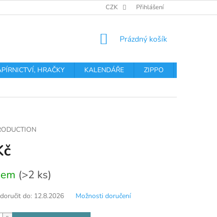
OBCHODNÍ PODMÍNKY
PODMÍNKY OCHRANY OSOBNÍCH ÚDA
CZK
Přihlášení
NÁKUPNÍ
Prázdný košík
KOŠÍK
APÍRNICTVÍ, HRAČKY
KALENDÁŘE
ZIPPO
Obchodní 
RODUCTION
Kč
dem
(>2 ks)
oručit do:
12.8.2026
Možnosti doručení