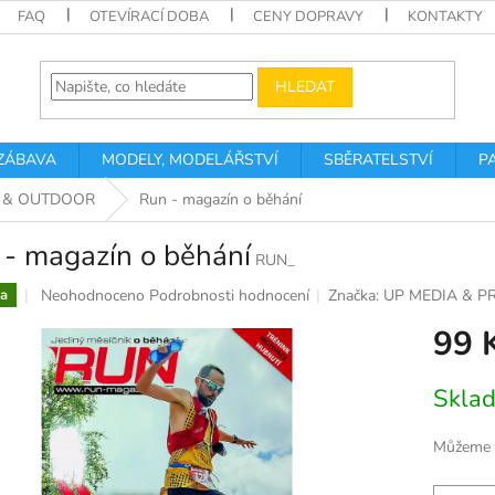
FAQ
OTEVÍRACÍ DOBA
CENY DOPRAVY
KONTAKTY
HLEDAT
 ZÁBAVA
MODELY, MODELÁŘSTVÍ
SBĚRATELSTVÍ
P
 & OUTDOOR
Run - magazín o běhání
 - magazín o běhání
RUN_
Průměrné
Neohodnoceno
Podrobnosti hodnocení
Značka:
UP MEDIA & P
a
hodnocení
99 
produktu
je
0,0
Měrná
Skla
z
cena:
5
hvězdiček.
Můžeme d