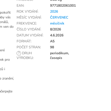
EAN
:
9771802061001
ROK VYDÁNÍ
:
2026
 pokořit
aby vás
MĚSÍC VYDÁNÍ
:
ČERVENEC
onálů,
FREKVENCE
:
měsíčník
ám ven do
ČÍSLO VYDÁNÍ
:
8/2026
DATUM VYDÁNÍ
:
4.6.2026
FORMÁT
:
A5
POČET STRAN
:
98
eré
?
DRUH
periodikum,
VÝROBKU
:
časopis
vek pro
ců i
e zranění,
ačerpejte