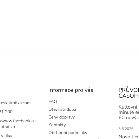
Informace pro vás
PRŮVO
ČASOP
FAQ
ceskatrafika.com
Kultovní
Otevírací doba
31 200
minulé ér
Ceny dopravy
60 novýc
://www.facebook.co
Kontakty
atrafika
3.6.2026
Obchodní podmínky
rafika/
Nové LEG