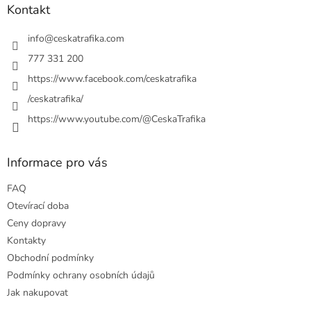
a
a
Kontakt
c
t
í
í
info
@
ceskatrafika.com
p
r
777 331 200
v
https://www.facebook.com/ceskatrafika
k
y
/ceskatrafika/
v
ý
https://www.youtube.com/@CeskaTrafika
p
i
s
Informace pro vás
u
FAQ
Otevírací doba
Ceny dopravy
Kontakty
Obchodní podmínky
Podmínky ochrany osobních údajů
Jak nakupovat