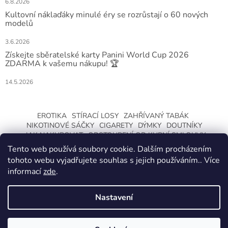
6.8.2026
Kultovní náklaďáky minulé éry se rozrůstají o 60 nových
modelů
3.6.2026
Získejte sběratelské karty Panini World Cup 2026
ZDARMA k vašemu nákupu! 🏆
14.5.2026
EROTIKA
STÍRACÍ LOSY
ZAHŘÍVANÝ TABÁK
NIKOTINOVÉ SÁČKY
CIGARETY
DÝMKY
DOUTNÍKY
JAK NAKUPOVAT
ODSTOUPENÍ OD KUPNÍ SMLOUVY
Tento web používá soubory cookie. Dalším procházením
tohoto webu vyjadřujete souhlas s jejich používáním.. Více
informací
zde
.
Nastavení
Vytvořil Shoptet
ZMĚNA OTEVÍRACÍ DOBY O LETNÍCH
PRÁZDNINÁCH. KLIKNETE A DOZVÍTE SE