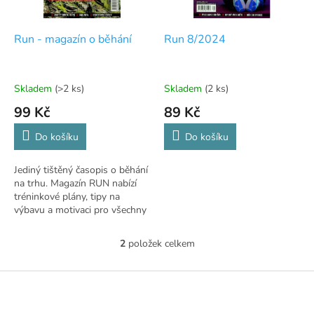
r
u
o
k
d
t
Run - magazín o běhání
Run 8/2024
u
ů
k
t
Skladem
(>2 ks)
Skladem
(2 ks)
ů
99 Kč
89 Kč
Do košíku
Do košíku
Jediný tištěný časopis o běhání
na trhu. Magazín RUN nabízí
tréninkové plány, tipy na
výbavu a motivaci pro všechny
běžce.
2
položek celkem
O
v
l
Z
á
á
d
p