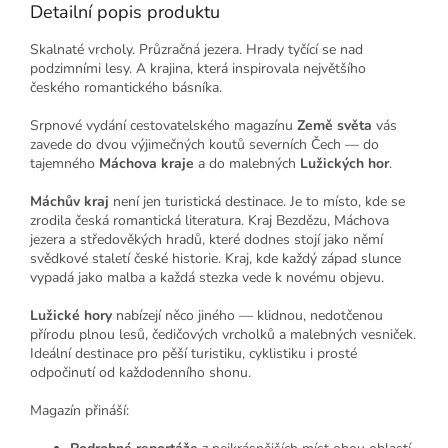
Detailní popis produktu
Skalnaté vrcholy. Průzračná jezera. Hrady tyčící se nad
podzimními lesy. A krajina, která inspirovala největšího
českého romantického básníka.
Srpnové vydání cestovatelského magazínu
Země světa
vás
zavede do dvou výjimečných koutů severních Čech — do
tajemného
Máchova kraje
a do malebných
Lužických hor
.
Máchův kraj
není jen turistická destinace. Je to místo, kde se
zrodila česká romantická literatura. Kraj Bezdězu, Máchova
jezera a středověkých hradů, které dodnes stojí jako němí
svědkové staletí české historie. Kraj, kde každý západ slunce
vypadá jako malba a každá stezka vede k novému objevu.
Lužické hory
nabízejí něco jiného — klidnou, nedotčenou
přírodu plnou lesů, čedičových vrcholků a malebných vesniček.
Ideální destinace pro pěší turistiku, cyklistiku i prosté
odpočinutí od každodenního shonu.
Magazín přináší: