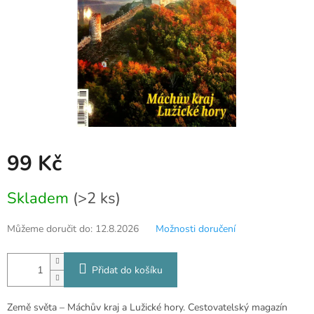
99 Kč
Měrná
Skladem
(>2 ks)
cena:
Můžeme doručit do:
12.8.2026
Možnosti doručení
Přidat do košíku
Země světa – Máchův kraj a Lužické hory. Cestovatelský magazín