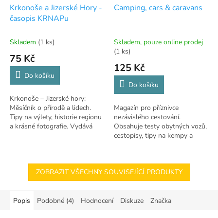
Krkonoše a Jizerské Hory -
Camping, cars & caravans
časopis KRNAPu
Skladem
(1 ks)
Skladem, pouze online prodej
(1 ks)
75 Kč
125 Kč
Do košíku
Do košíku
Krkonoše – Jizerské hory:
Měsíčník o přírodě a lidech.
Magazín pro příznivce
Tipy na výlety, historie regionu
nezávislého cestování.
a krásné fotografie. Vydává
Obsahuje testy obytných vozů,
KRNAP.
cestopisy, tipy na kempy a
novinky z karavaninku.
ZOBRAZIT VŠECHNY SOUVISEJÍCÍ PRODUKTY
Popis
Podobné (4)
Hodnocení
Diskuze
Značka