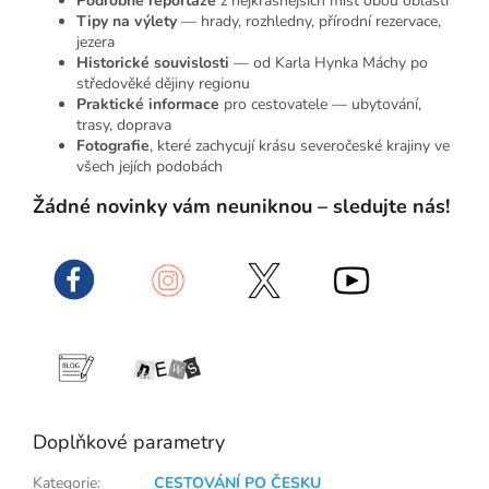
Podrobné reportáže
z nejkrásnějších míst obou oblastí
Tipy na výlety
— hrady, rozhledny, přírodní rezervace,
jezera
Historické souvislosti
— od Karla Hynka Máchy po
středověké dějiny regionu
Praktické informace
pro cestovatele — ubytování,
trasy, doprava
Fotografie
, které zachycují krásu severočeské krajiny ve
všech jejích podobách
Žádné novinky vám neuniknou – sledujte nás!
Doplňkové parametry
Kategorie
:
CESTOVÁNÍ PO ČESKU