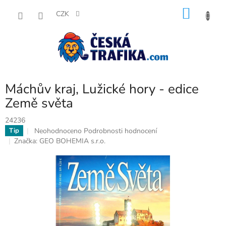
Přejít
NÁKU
na
CZK
obsah
KOŠÍK
Máchův kraj, Lužické hory - edice
Země světa
24236
Průměrné
Neohodnoceno
Podrobnosti hodnocení
Tip
hodnocení
Značka:
GEO BOHEMIA s.r.o.
produktu
je
0,0
z
5
hvězdiček.