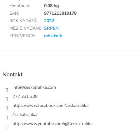
Hmotnost
:
0.08 kg
EAN
:
9771213819178
ROK VYDÁNÍ
:
2022
MĚSÍC VYDÁNÍ
:
SRPEN
FREKVENCE
:
měsíčník
Z
á
p
a
Kontakt
t
í
info
@
ceskatrafika.com
777 331 200
https://www.facebook.com/ceskatrafika
/ceskatrafika/
https://www.youtube.com/@CeskaTrafika