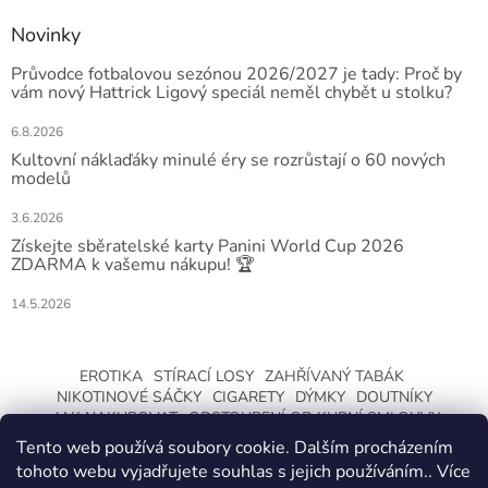
Novinky
Průvodce fotbalovou sezónou 2026/2027 je tady: Proč by
vám nový Hattrick Ligový speciál neměl chybět u stolku?
6.8.2026
Kultovní náklaďáky minulé éry se rozrůstají o 60 nových
modelů
3.6.2026
Získejte sběratelské karty Panini World Cup 2026
ZDARMA k vašemu nákupu! 🏆
14.5.2026
EROTIKA
STÍRACÍ LOSY
ZAHŘÍVANÝ TABÁK
NIKOTINOVÉ SÁČKY
CIGARETY
DÝMKY
DOUTNÍKY
JAK NAKUPOVAT
ODSTOUPENÍ OD KUPNÍ SMLOUVY
Tento web používá soubory cookie. Dalším procházením
tohoto webu vyjadřujete souhlas s jejich používáním.. Více