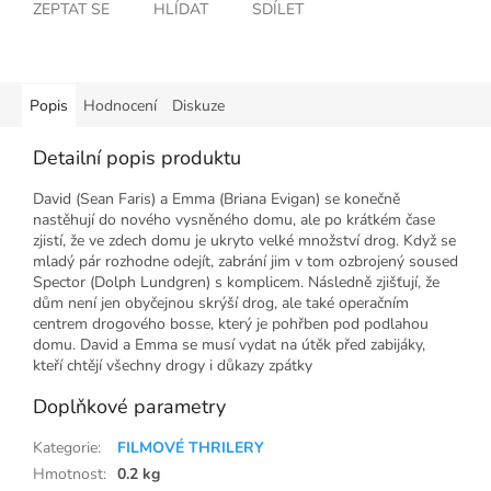
ZEPTAT SE
HLÍDAT
SDÍLET
Popis
Hodnocení
Diskuze
Detailní popis produktu
David (Sean Faris) a Emma (Briana Evigan) se konečně
nastěhují do nového vysněného domu, ale po krátkém čase
zjistí, že ve zdech domu je ukryto velké množství drog. Když se
mladý pár rozhodne odejít, zabrání jim v tom ozbrojený soused
Spector (Dolph Lundgren) s komplicem. Následně zjišťují, že
dům není jen obyčejnou skrýší drog, ale také operačním
centrem drogového bosse, který je pohřben pod podlahou
domu. David a Emma se musí vydat na útěk před zabijáky,
kteří chtějí všechny drogy i důkazy zpátky
Doplňkové parametry
Kategorie
:
FILMOVÉ THRILERY
Hmotnost
:
0.2 kg