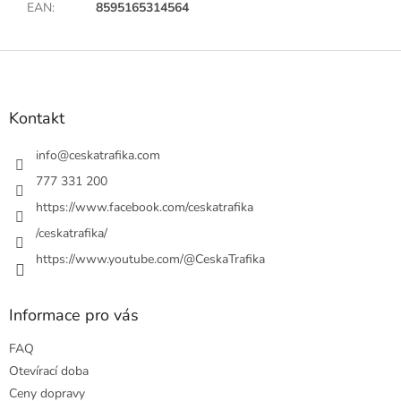
EAN
:
8595165314564
Z
á
p
a
Kontakt
t
í
info
@
ceskatrafika.com
777 331 200
https://www.facebook.com/ceskatrafika
/ceskatrafika/
https://www.youtube.com/@CeskaTrafika
Informace pro vás
FAQ
Otevírací doba
Ceny dopravy