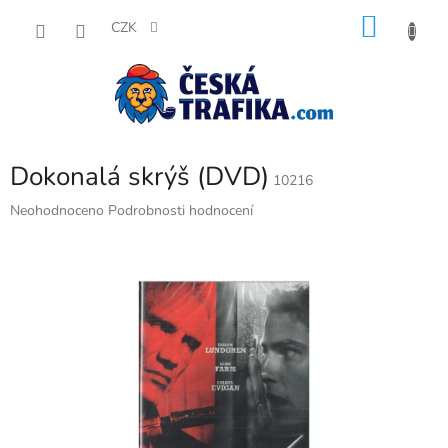
Přejít
NÁKU
na
CZK
obsah
KOŠÍK
Dokonalá skrýš (DVD)
10216
Průměrné
Neohodnoceno
Podrobnosti hodnocení
hodnocení
produktu
je
0,0
z
5
hvězdiček.