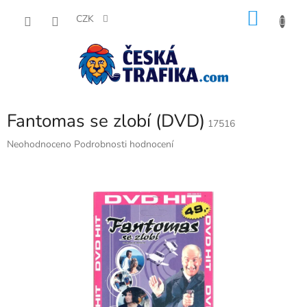
Přejít
NÁKU
na
CZK
obsah
KOŠÍK
Fantomas se zlobí (DVD)
17516
Průměrné
Neohodnoceno
Podrobnosti hodnocení
hodnocení
produktu
je
0,0
z
5
hvězdiček.