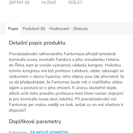
ZEPTAT SE
HLÍDAT
SDÍLET
Popis
Podobné (5)
Hodnocení
Diskuze
Detailní popis produktu
Pronásledování rafinovaného Fantomase přivádí tentokrát
komisaře Juvea, novináře Fandora a jeho snoubenku Helenu
do Říma, kam je svolán významný vědecký kongres. Hvězdou
tohoto kongresu má být profesor Lefebvre, vědec zabývající se
výzkumem v oboru hypnózy. Jeho objevy jsou tak převratné, že
se dá předpokládat, že Fantomas bude mít o stařičkého vědce
zájem a postará se o jeho zmizení. K únosu skutečně dojde,
ačkoli určit toho pravého profesora mezi třemi navlas stejnými
je pro komisaře Juvea úkol nelehký. Při pronásledování má
Fantomas jen malou naději na únik, avšak co on má všechno k
dispozici?
Doplňkové parametry
Kategorie
:
FILMOVÉ KOMEDIE