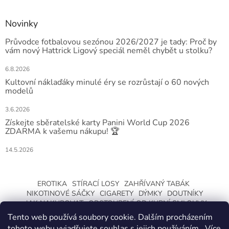
Novinky
Průvodce fotbalovou sezónou 2026/2027 je tady: Proč by
vám nový Hattrick Ligový speciál neměl chybět u stolku?
6.8.2026
Kultovní náklaďáky minulé éry se rozrůstají o 60 nových
modelů
3.6.2026
Získejte sběratelské karty Panini World Cup 2026
ZDARMA k vašemu nákupu! 🏆
14.5.2026
EROTIKA
STÍRACÍ LOSY
ZAHŘÍVANÝ TABÁK
NIKOTINOVÉ SÁČKY
CIGARETY
DÝMKY
DOUTNÍKY
JAK NAKUPOVAT
ODSTOUPENÍ OD KUPNÍ SMLOUVY
Tento web používá soubory cookie. Dalším procházením
tohoto webu vyjadřujete souhlas s jejich používáním.. Více