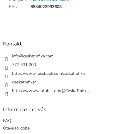
EAN
:
8584022993608
Z
á
p
a
Kontakt
t
í
info
@
ceskatrafika.com
777 331 200
https://www.facebook.com/ceskatrafika
/ceskatrafika/
https://www.youtube.com/@CeskaTrafika
Informace pro vás
FAQ
Otevírací doba