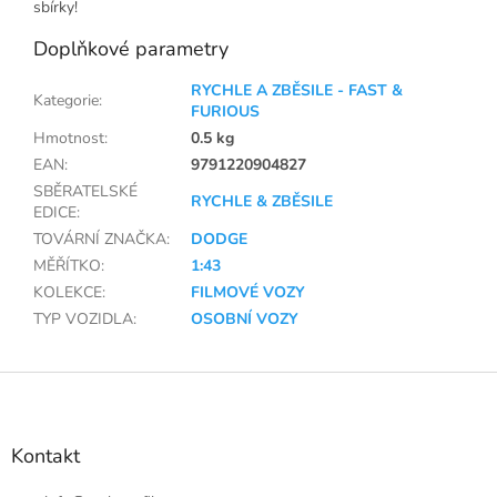
sbírky!
Doplňkové parametry
RYCHLE A ZBĚSILE - FAST &
Kategorie
:
FURIOUS
Hmotnost
:
0.5 kg
EAN
:
9791220904827
SBĚRATELSKÉ
RYCHLE & ZBĚSILE
EDICE
:
TOVÁRNÍ ZNAČKA
:
DODGE
MĚŘÍTKO
:
1:43
KOLEKCE
:
FILMOVÉ VOZY
TYP VOZIDLA
:
OSOBNÍ VOZY
Z
á
p
a
Kontakt
t