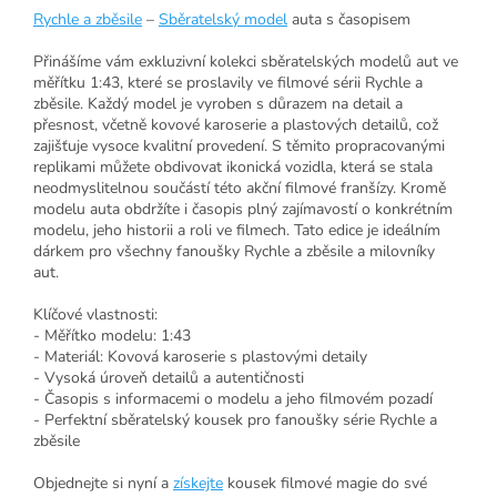
Rychle a zběsile
–
Sběratelský model
auta s časopisem
Přinášíme vám exkluzivní kolekci sběratelských modelů aut ve
měřítku 1:43, které se proslavily ve filmové sérii Rychle a
zběsile. Každý model je vyroben s důrazem na detail a
přesnost, včetně kovové karoserie a plastových detailů, což
zajišťuje vysoce kvalitní provedení. S těmito propracovanými
replikami můžete obdivovat ikonická vozidla, která se stala
neodmyslitelnou součástí této akční filmové franšízy. Kromě
modelu auta obdržíte i časopis plný zajímavostí o konkrétním
modelu, jeho historii a roli ve filmech. Tato edice je ideálním
dárkem pro všechny fanoušky Rychle a zběsile a milovníky
aut.
Klíčové vlastnosti:
- Měřítko modelu: 1:43
- Materiál: Kovová karoserie s plastovými detaily
- Vysoká úroveň detailů a autentičnosti
- Časopis s informacemi o modelu a jeho filmovém pozadí
- Perfektní sběratelský kousek pro fanoušky série Rychle a
zběsile
Objednejte si nyní a
získejte
kousek filmové magie do své