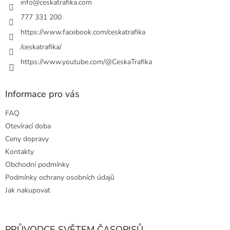
í
info
@
ceskatrafika.com
777 331 200
https://www.facebook.com/ceskatrafika
/ceskatrafika/
https://www.youtube.com/@CeskaTrafika
Informace pro vás
FAQ
Otevírací doba
Ceny dopravy
Kontakty
Obchodní podmínky
Podmínky ochrany osobních údajů
Jak nakupovat
PRŮVODCE SVĚTEM ČASOPISŮ