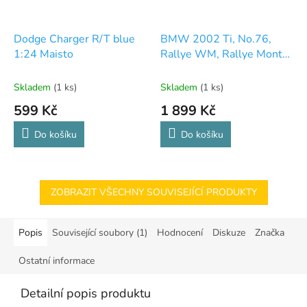
Dodge Charger R/T blue
BMW 2002 Ti, No.76,
1:24 Maisto
Rallye WM, Rallye Monte
Carlo,
A.Kridel/J.Brandenburger,
Skladem
(1 ks)
Skladem
(1 ks)
1973 1:43 - Trofeu
599 Kč
1 899 Kč
Do košíku
Do košíku
ZOBRAZIT VŠECHNY SOUVISEJÍCÍ PRODUKTY
Popis
Související soubory (1)
Hodnocení
Diskuze
Značka
Ostatní informace
Detailní popis produktu