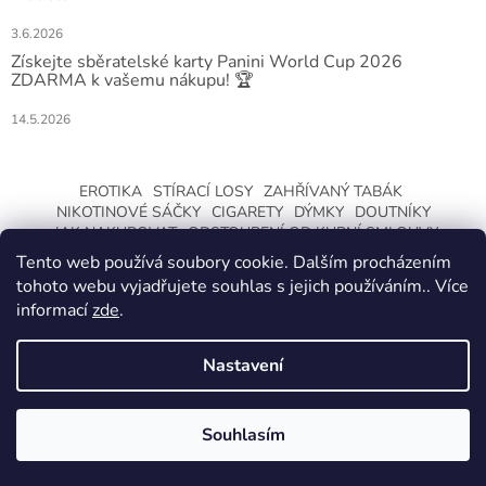
3.6.2026
Získejte sběratelské karty Panini World Cup 2026
ZDARMA k vašemu nákupu! 🏆
14.5.2026
EROTIKA
STÍRACÍ LOSY
ZAHŘÍVANÝ TABÁK
NIKOTINOVÉ SÁČKY
CIGARETY
DÝMKY
DOUTNÍKY
JAK NAKUPOVAT
ODSTOUPENÍ OD KUPNÍ SMLOUVY
Tento web používá soubory cookie. Dalším procházením
tohoto webu vyjadřujete souhlas s jejich používáním.. Více
informací
zde
.
Nastavení
Vytvořil Shoptet
ZMĚNA OTEVÍRACÍ DOBY O LETNÍCH
PRÁZDNINÁCH. KLIKNETE A DOZVÍTE SE
Souhlasím
Copyright 2026
CeskaTrafika.com
. Všechna práva vyhrazena.
VÍCE.