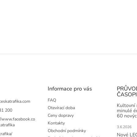
Informace pro vás
PRŮVO
ČASOP
FAQ
ceskatrafika.com
Kultovní
Otevírací doba
31 200
minulé ér
Ceny dopravy
60 novýc
://www.facebook.co
Kontakty
atrafika
3.6.2026
Obchodní podmínky
rafika/
Nové LEG