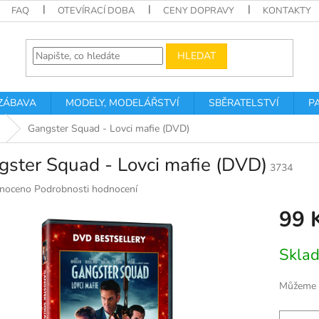
FAQ
OTEVÍRACÍ DOBA
CENY DOPRAVY
KONTAKTY
HLEDAT
 ZÁBAVA
MODELY, MODELÁŘSTVÍ
SBĚRATELSTVÍ
P
Gangster Squad - Lovci mafie (DVD)
ster Squad - Lovci mafie (DVD)
3734
né
noceno
Podrobnosti hodnocení
ní
99 
u
Měrná
Skla
cena:
k.
Můžeme d