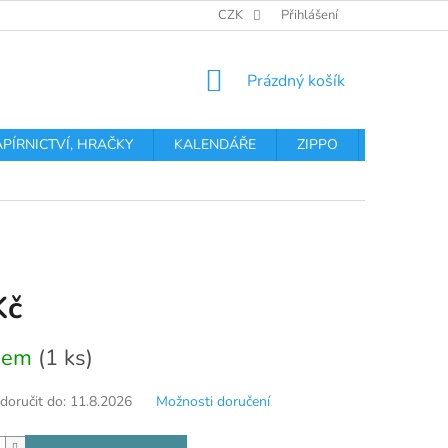
OBCHODNÍ PODMÍNKY
PODMÍNKY OCHRANY OSOBNÍCH ÚDA
CZK
Přihlášení
NÁKUPNÍ
Prázdný košík
KOŠÍK
APÍRNICTVÍ, HRAČKY
KALENDÁŘE
ZIPPO
Obchodní 
Kč
dem
(1 ks)
oručit do:
11.8.2026
Možnosti doručení