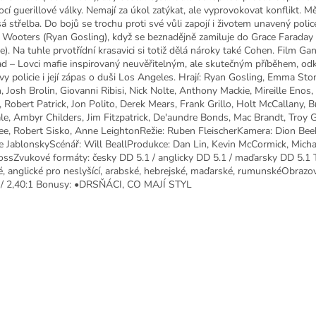
cí guerillové války. Nemají za úkol zatýkat, ale vyprovokovat konflikt. 
á střelba. Do bojů se trochu proti své vůli zapojí i životem unavený polic
y Wooters (Ryan Gosling), když se beznadějně zamiluje do Grace Farada
e). Na tuhle prvotřídní krasavici si totiž dělá nároky také Cohen. Film Ga
d – Lovci mafie inspirovaný neuvěřitelným, ale skutečným příběhem, odk
ivy policie i její zápas o duši Los Angeles. Hrají: Ryan Gosling, Emma Sto
, Josh Brolin, Giovanni Ribisi, Nick Nolte, Anthony Mackie, Mireille Enos,
, Robert Patrick, Jon Polito, Derek Mears, Frank Grillo, Holt McCallany, 
le, Ambyr Childers, Jim Fitzpatrick, De'aundre Bonds, Mac Brandt, Troy Ga
e, Robert Sisko, Anne LeightonRežie: Ruben FleischerKamera: Dion Be
e JablonskyScénář: Will BeallProdukce: Dan Lin, Kevin McCormick, Micha
ossZvukové formáty: česky DD 5.1 / anglicky DD 5.1 / maďarsky DD 5.1 T
é, anglické pro neslyšící, arabské, hebrejské, maďarské, rumunskéObrazo
 / 2,40:1 Bonusy: •DRSŇÁCI, CO MAJÍ STYL