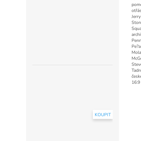
pomo
otřás
Jerr
Ston
Squa
arch
Penn
Pe?a
Mola
McGe
Stev
Tadr
česk
16:9
KOUPIT