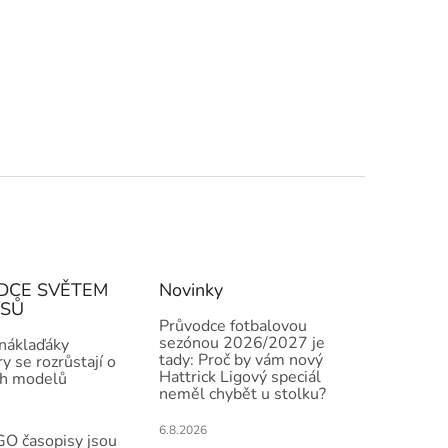
DCE SVĚTEM
Novinky
ISŮ
Průvodce fotbalovou
sezónou 2026/2027 je
 náklaďáky
tady: Proč by vám nový
y se rozrůstají o
Hattrick Ligový speciál
h modelů
neměl chybět u stolku?
6.8.2026
O časopisy jsou