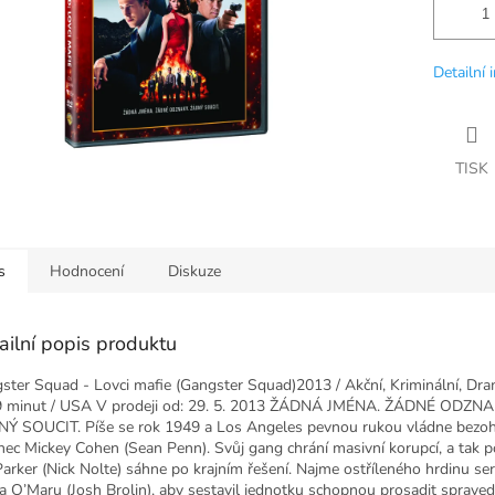
Detailní 
TISK
s
Hodnocení
Diskuze
ailní popis produktu
ster Squad - Lovci mafie (Gangster Squad)2013 / Akční, Kriminální, Dram
9 minut / USA V prodeji od: 29. 5. 2013 ŽÁDNÁ JMÉNA. ŽÁDNÉ ODZNA
Ý SOUCIT. Píše se rok 1949 a Los Angeles pevnou rukou vládne bezo
inec Mickey Cohen (Sean Penn). Svůj gang chrání masivní korupcí, a tak po
 Parker (Nick Nolte) sáhne po krajním řešení. Najme ostříleného hrdinu se
a O’Maru (Josh Brolin), aby sestavil jednotku schopnou prosadit sprave