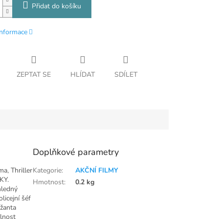
Přidat do košíku
informace
ZEPTAT SE
HLÍDAT
SDÍLET
Doplňkové parametry
a, Thriller
Kategorie
:
AKČNÍ FILMY
KY.
Hmotnost
:
0.2 kg
hledný
licejní šéf
ržanta
dlnost