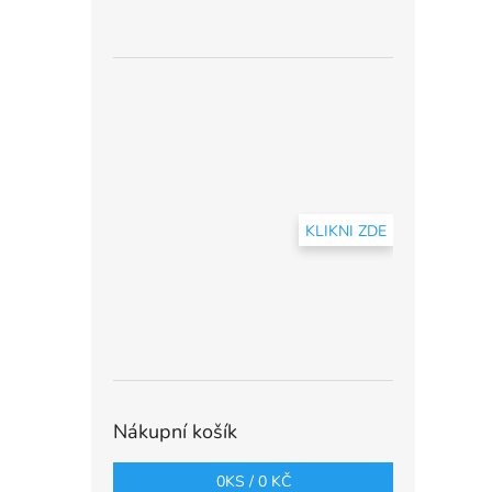
KLIKNI ZDE
Nákupní košík
0
KS /
0 KČ