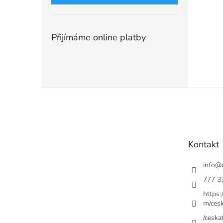
Přijímáme online platby
Z
á
p
a
t
Kontakt
í
info
@
777 3
https
m/cesk
/ceskat