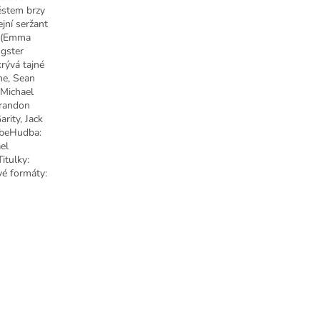
Městem brzy
ejní seržant
y (Emma
ngster
rývá tajné
ne, Sean
 Michael
Brandon
rity, Jack
ebeHudba:
el
itulky:
vé formáty: