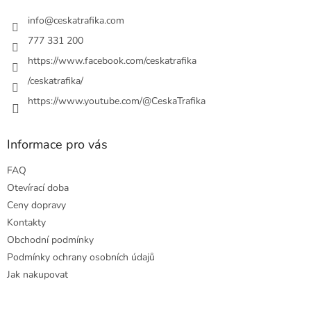
t
í
info
@
ceskatrafika.com
777 331 200
https://www.facebook.com/ceskatrafika
/ceskatrafika/
https://www.youtube.com/@CeskaTrafika
Informace pro vás
FAQ
Otevírací doba
Ceny dopravy
Kontakty
Obchodní podmínky
Podmínky ochrany osobních údajů
Jak nakupovat