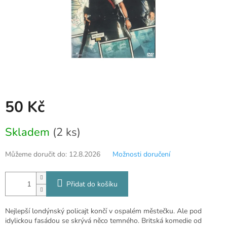
50 Kč
Měrná
Skladem
(2 ks)
cena:
Můžeme doručit do:
12.8.2026
Možnosti doručení
Přidat do košíku
Nejlepší londýnský policajt končí v ospalém městečku. Ale pod
idylickou fasádou se skrývá něco temného. Britská komedie od