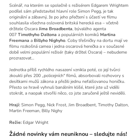
Scénář, na kterém se společně s režisérem Edgarem Wrightem
podílel sám představitel hlavní role Simon Pegg, je tak
originální a zábavný, že po jeho přečtení s účastí ve filmu
souhlasila všechna oslovená britská herecká esa – včetně
držitele Oscara
Jima Broadbenta
, bývalého agenta
007
Timothyho Daltona
a populárních komiků
Martina
Freemana
a
Billyho Nighyho
. Coby třešničky na dortu mají ve
filmu rozkošná camea i jedna oscarová herečka a v současné
době velmi populární režisér (taky držitel Oscara) – nebudeme
prozrazovat...
Jednotka příliš rychlého nasazení vznikla poté, co její tvůrci
zkoukli přes 200 „policejních" filmů, absorbovali rozhovory s
desítkami mužů zákona a přežili jednu nefalšovanou honičku.
Přesto se hravě vyhnuli banálním klišé, které jste už viděli
stokrát, a naopak stvořili něco, co jste zaručeně ještě neviděli.
Hrají:
Simon Pegg, Nick Frost, Jim Broadbent, Timothy Dalton,
Martin Freeman, Billy Nighy
Režie:
Edgar Wright
Žádné novinky vám neuniknou – sledujte nás!