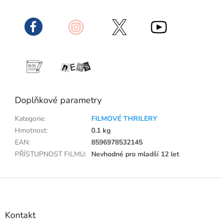
Doplňkové parametry
Kategorie
:
FILMOVÉ THRILERY
Hmotnost
:
0.1 kg
EAN
:
8596978532145
PŘÍSTUPNOST FILMU
:
Nevhodné pro mladší 12 let
Z
á
p
a
Kontakt