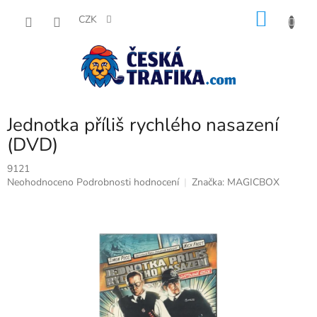
Přejít
NÁKU
na
CZK
obsah
KOŠÍK
Jednotka příliš rychlého nasazení
(DVD)
9121
Průměrné
Neohodnoceno
Podrobnosti hodnocení
Značka:
MAGICBOX
hodnocení
produktu
je
0,0
z
5
hvězdiček.