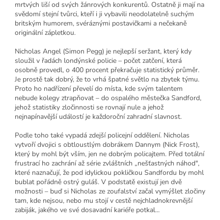
mrtvých liší od svých žánrových konkurentů. Ostatně ji mají na
svědomí stejní tvůrci, kteří i ji vybavili neodolatelně suchým
britským humorem, svéráznými postavičkami a nečekaně
originální zápletkou.
Nicholas Angel (Simon Pegg) je nejlepší seržant, který kdy
sloužil v řadách londýnské policie – počet zatčení, která
osobně provedl, o 400 procent překračuje statistický průměr.
Je prostě tak dobrý, že to vrhá špatné světlo na zbytek týmu.
Proto ho nadřízení převelí do místa, kde svým talentem
nebude kolegy ztrapňovat – do ospalého městečka Sandford,
jehož statistiky zločinnosti se rovnají nule a jehož
nejnapínavější událostí je každoroční zahradní slavnost.
Podle toho také vypadá zdejší policejní oddělení. Nicholas
vytvoří dvojici s obtloustlým dobrákem Dannym (Nick Frost),
který by mohl být vším, jen ne dobrým policajtem. Před totální
frustrací ho zachrání až série zvláštních „nešťastných náhod",
které naznačují, že pod idylickou pokličkou Sandfordu by mohl
bublat pořádně ostrý guláš. V podstatě existují jen dvě
možnosti – buď si Nicholas ze zoufalství začal vymýšlet zločiny
tam, kde nejsou, nebo mu stojí v cestě nejchladnokrevnější
zabiják, jakého ve své dosavadní kariéře potkal...