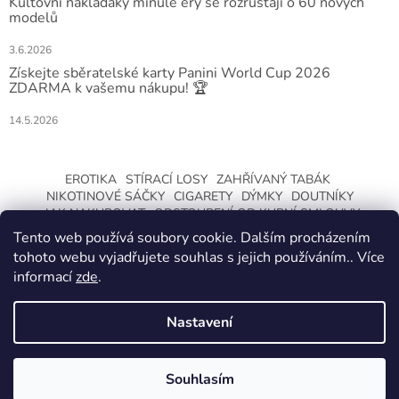
Kultovní náklaďáky minulé éry se rozrůstají o 60 nových
modelů
3.6.2026
Získejte sběratelské karty Panini World Cup 2026
ZDARMA k vašemu nákupu! 🏆
14.5.2026
EROTIKA
STÍRACÍ LOSY
ZAHŘÍVANÝ TABÁK
NIKOTINOVÉ SÁČKY
CIGARETY
DÝMKY
DOUTNÍKY
JAK NAKUPOVAT
ODSTOUPENÍ OD KUPNÍ SMLOUVY
Tento web používá soubory cookie. Dalším procházením
tohoto webu vyjadřujete souhlas s jejich používáním.. Více
informací
zde
.
Nastavení
Vytvořil Shoptet
ZMĚNA OTEVÍRACÍ DOBY O LETNÍCH
PRÁZDNINÁCH. KLIKNETE A DOZVÍTE SE
Souhlasím
Copyright 2026
CeskaTrafika.com
. Všechna práva vyhrazena.
VÍCE.