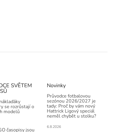
DCE SVĚTEM
Novinky
ISŮ
Průvodce fotbalovou
sezónou 2026/2027 je
 náklaďáky
tady: Proč by vám nový
y se rozrůstají o
Hattrick Ligový speciál
h modelů
neměl chybět u stolku?
6.8.2026
O časopisy jsou