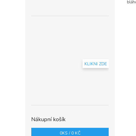
bláh
KLIKNI ZDE
Nákupní košík
0
KS /
0 KČ