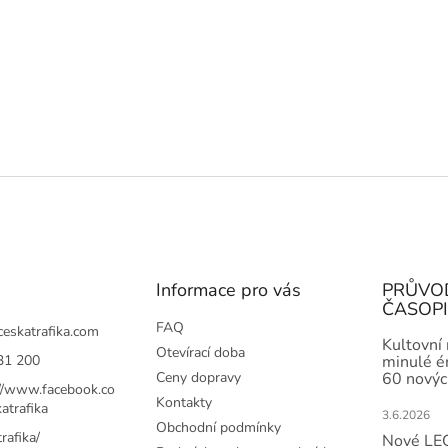
Informace pro vás
PRŮVO
ČASOP
FAQ
ceskatrafika.com
Kultovní
Otevírací doba
31 200
minulé ér
Ceny dopravy
60 novýc
://www.facebook.co
Kontakty
atrafika
3.6.2026
Obchodní podmínky
rafika/
Nové LEG