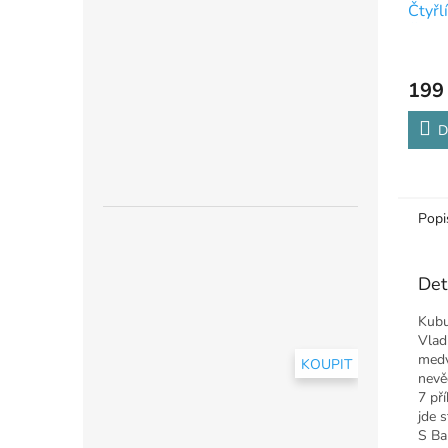
Čtyřl
Čtyřl
199
D
Popi
Det
Kubu
Vlad
medv
KOUPIT
nevě
7 př
jde 
S Ba