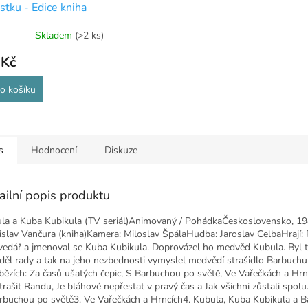
ístku - Edice kniha
ístku
Skladem
(>2 ks)
 Kč
o košíku
s
Hodnocení
Diskuze
ailní popis produktu
la a Kuba Kubikula (TV seriál)Animovaný / PohádkaČeskoslovensko, 19
islav Vančura (kniha)Kamera: Miloslav ŠpálaHudba: Jaroslav CelbaHrají: 
edář a jmenoval se Kuba Kubikula. Doprovázel ho medvěd Kubula. Byl t
děl rady a tak na jeho nezbednosti vymyslel medvědí strašidlo Barbuchu
íbězích: Za časů ušatých čepic, S Barbuchou po světě, Ve Vařečkách a Hr
strašit Randu, Je bláhové nepřestat v pravý čas a Jak všichni zůstali spol
rbuchou po světě3. Ve Vařečkách a Hrncích4. Kubula, Kuba Kubikula a Ba