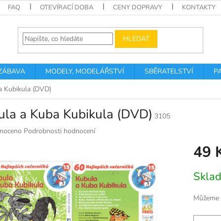
FAQ
OTEVÍRACÍ DOBA
CENY DOPRAVY
KONTAKTY
HLEDAT
 ZÁBAVA
MODELY, MODELÁŘSTVÍ
SBĚRATELSTVÍ
P
a Kubikula (DVD)
ula a Kuba Kubikula (DVD)
3105
né
noceno
Podrobnosti hodnocení
ní
49 
u
Měrná
Skla
cena:
k.
Můžeme d