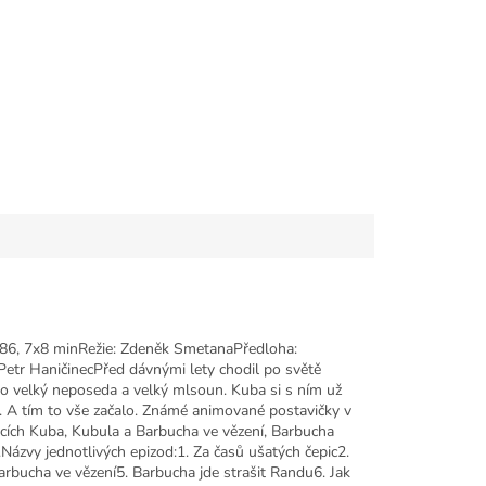
86, 7x8 minRežie: Zdeněk SmetanaPředloha:
Petr HaničinecPřed dávnými lety chodil po světě
o velký neposeda a velký mlsoun. Kuba si s ním už
. A tím to vše začalo. Známé animované postavičky v
ncích Kuba, Kubula a Barbucha ve vězení, Barbucha
u.Názvy jednotlivých epizod:1. Za časů ušatých čepic2.
rbucha ve vězení5. Barbucha jde strašit Randu6. Jak