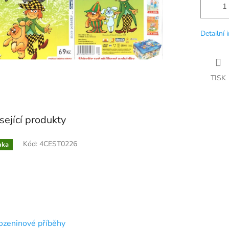
Detailní 
TISK
sející produkty
Kód:
4CEST0226
nka
ozeninové příběhy