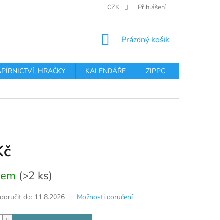
OBCHODNÍ PODMÍNKY
PODMÍNKY OCHRANY OSOBNÍCH ÚDA
CZK
Přihlášení
NÁKUPNÍ
Prázdný košík
KOŠÍK
APÍRNICTVÍ, HRAČKY
KALENDÁŘE
ZIPPO
Obchodní 
Kč
dem
(>2 ks)
oručit do:
11.8.2026
Možnosti doručení