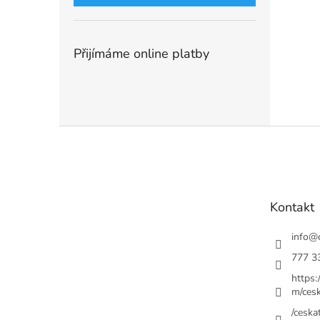
Přijímáme online platby
Z
á
p
a
t
Kontakt
í
info
@
777 3
https
m/cesk
/ceskat