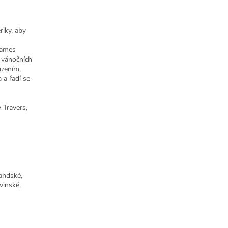
iky, aby
James
h vánočních
azením,
 a řadí se
 Travers,
landské,
vinské,