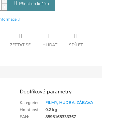
Přidat do košíku
informace
ZEPTAT SE
HLÍDAT
SDÍLET
Doplňkové parametry
Kategorie
:
FILMY, HUDBA, ZÁBAVA
Hmotnost
:
0.2 kg
EAN
:
8595165333367