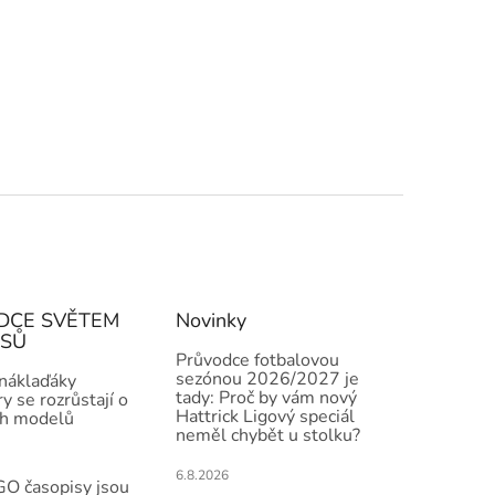
DCE SVĚTEM
Novinky
ISŮ
Průvodce fotbalovou
sezónou 2026/2027 je
 náklaďáky
tady: Proč by vám nový
y se rozrůstají o
Hattrick Ligový speciál
h modelů
neměl chybět u stolku?
6.8.2026
O časopisy jsou