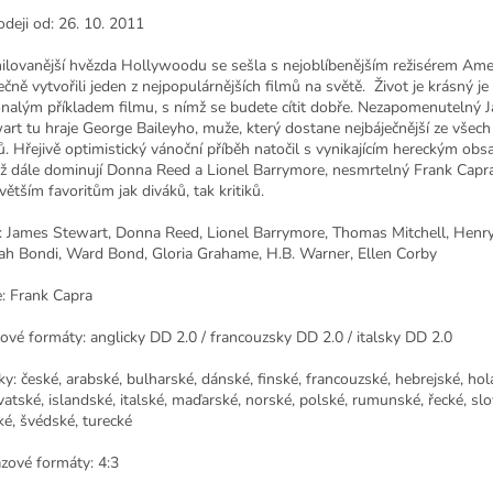
odeji od: 26. 10. 2011
ilovanější hvězda Hollywoodu se sešla s nejoblíbenějším režisérem Amer
čně vytvořili jeden z nejpopulárnějších filmů na světě. Život je krásný je
nalým příkladem filmu, s nímž se budete cítit dobře. Nezapomenutelný 
art tu hraje George Baileyho, muže, který dostane nejbáječnější ze všec
ů. Hřejivě optimistický vánoční příběh natočil s vynikajícím hereckým obs
ž dále dominují Donna Reed a Lionel Barrymore, nesmrtelný Frank Capra
větším favoritům jak diváků, tak kritiků.
í: James Stewart, Donna Reed, Lionel Barrymore, Thomas Mitchell, Henry
ah Bondi, Ward Bond, Gloria Grahame, H.B. Warner, Ellen Corby
e: Frank Capra
ové formáty: anglicky DD 2.0 / francouzsky DD 2.0 / italsky DD 2.0
lky: české, arabské, bulharské, dánské, finské, francouzské, hebrejské, ho
vatské, islandské, italské, maďarské, norské, polské, rumunské, řecké, slo
ké, švédské, turecké
zové formáty: 4:3