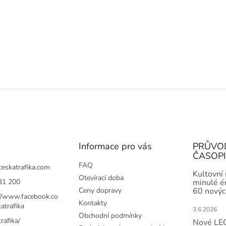
Informace pro vás
PRŮVO
ČASOP
FAQ
ceskatrafika.com
Kultovní
Otevírací doba
31 200
minulé ér
Ceny dopravy
60 novýc
://www.facebook.co
Kontakty
atrafika
3.6.2026
Obchodní podmínky
rafika/
Nové LEG