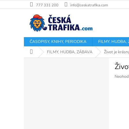
Přejít
777 331 200
info@ceskatrafika.com
na
obsah
ČASOPISY, KNIHY, PERIODIKA
FILMY, HUDBA,
Domů
FILMY, HUDBA, ZÁBAVA
Život je krás
P
Živo
o
s
Průměr
Neohod
t
hodnoce
r
produkt
a
je
n
0,0
z
n
5
í
hvězdiče
p
a