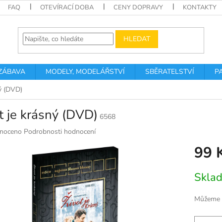
FAQ
OTEVÍRACÍ DOBA
CENY DOPRAVY
KONTAKTY
HLEDAT
 ZÁBAVA
MODELY, MODELÁŘSTVÍ
SBĚRATELSTVÍ
P
ný (DVD)
t je krásný (DVD)
6568
né
noceno
Podrobnosti hodnocení
ní
99 
u
Měrná
Skla
cena:
k.
Můžeme d