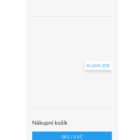
KLIKNI ZDE
Nákupní košík
0
KS /
0 KČ