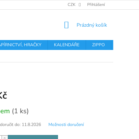
OBCHODNÍ PODMÍNKY
PODMÍNKY OCHRANY OSOBNÍCH ÚDA
CZK
Přihlášení
NÁKUPNÍ
Prázdný košík
KOŠÍK
APÍRNICTVÍ, HRAČKY
KALENDÁŘE
ZIPPO
Obchodní 
Kč
dem
(1 ks)
oručit do:
11.8.2026
Možnosti doručení