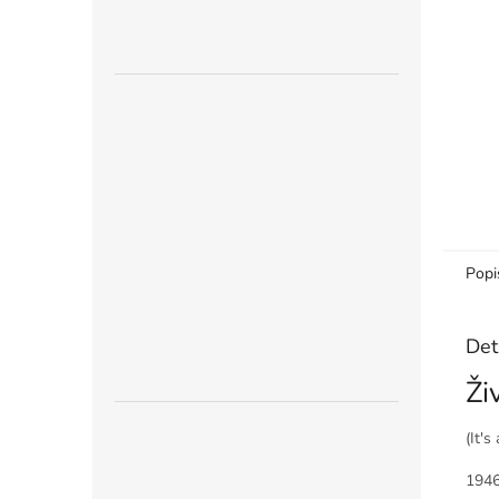
n
e
l
Popi
Det
Ži
(It's
1946