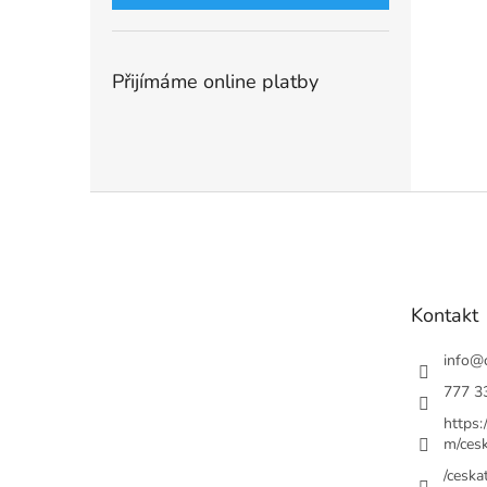
Přijímáme online platby
Z
á
p
a
t
Kontakt
í
info
@
777 3
https
m/cesk
/ceskat