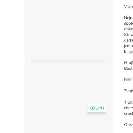
V pr
Nejm
spole
doko
Stew
dárk
jemu
k nej
Hraj
Beul
Reži
Zvuk
Titu
chor
KOUPIT
srbs
Obra