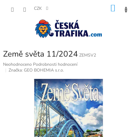
Přejít
NÁKU
na
CZK
obsah
KOŠÍK
Země světa 11/2024
ZEMSV2
Průměrné
Neohodnoceno
Podrobnosti hodnocení
hodnocení
Značka:
GEO BOHEMIA s.r.o.
produktu
je
0,0
z
5
hvězdiček.