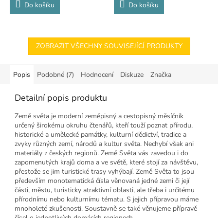
Do košíku
Do košíku
ZOBRAZIT VŠECHNY SOUVISEJÍCÍ PRODUKTY
Popis
Podobné (7)
Hodnocení
Diskuze
Značka
Detailní popis produktu
Země světa je moderní zeměpisný a cestopisný měsíčník
určený širokému okruhu čtenářů, kteří touží poznat přírodu,
historické a umělecké památky, kulturní dědictví, tradice a
zvyky různých zemí, národů a kultur světa. Nechybí však ani
materiály z českých regionů. Země Světa vás zavedou i do
zapomenutých krajů doma a ve světě, které stojí za návštěvu,
přestože se jim turistické trasy vyhýbají. Země Světa to jsou
především monotematická čísla věnovaná jedné zemi či její
části, městu, turisticky atraktivní oblasti, ale třeba i určitému
přírodnímu nebo kulturnímu tématu. S jejich přípravou máme
mnoholeté zkušenosti. Soustavně se také věnujeme přípravě
čísel o jednotlivých domácích regionech.