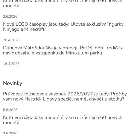
Kultovní náklaďáky minulé éry se rozrůstají o 60 nových
modelů
3.6.2026
Nové LEGO časopisy jsou tady: Ulovte exkluzivní figurky
Ninjago a Minecraft!
20.4.2026
Dubnová Mateřídouška je v prodeji. Potěší děti i rodiče a
navíc obsahuje vstupenku do Mirakulum parku
16.4.2026
Novinky
Průvodce fotbalovou sezónou 2026/2027 je tady: Proč by
vám nový Hattrick Ligový speciál neměl chybět u stolku?
6.8.2026
Kultovní náklaďáky minulé éry se rozrůstají o 60 nových
modelů
3.6.2026