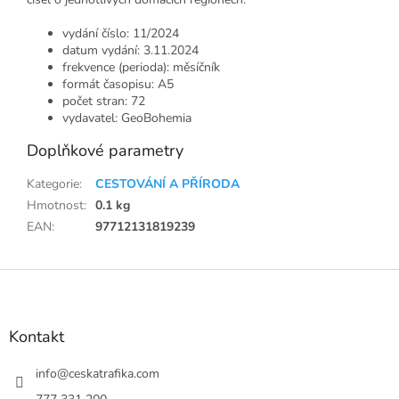
vydání číslo: 11/2024
datum vydání: 3.11.2024
frekvence (perioda): měsíčník
formát časopisu: A5
počet stran: 72
vydavatel: GeoBohemia
Doplňkové parametry
Kategorie
:
CESTOVÁNÍ A PŘÍRODA
Hmotnost
:
0.1 kg
EAN
:
97712131819239
Z
á
p
a
Kontakt
t
í
info
@
ceskatrafika.com