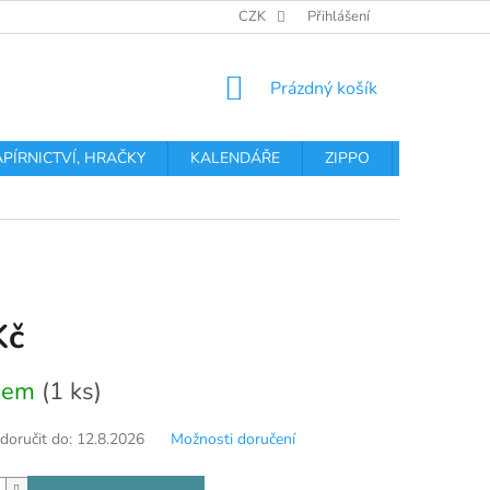
OBCHODNÍ PODMÍNKY
PODMÍNKY OCHRANY OSOBNÍCH ÚDA
CZK
Přihlášení
NÁKUPNÍ
Prázdný košík
KOŠÍK
APÍRNICTVÍ, HRAČKY
KALENDÁŘE
ZIPPO
Obchodní 
Kč
dem
(1 ks)
oručit do:
12.8.2026
Možnosti doručení