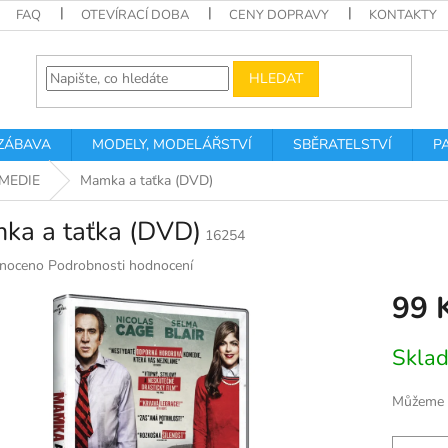
FAQ
OTEVÍRACÍ DOBA
CENY DOPRAVY
KONTAKTY
HLEDAT
 ZÁBAVA
MODELY, MODELÁŘSTVÍ
SBĚRATELSTVÍ
P
MEDIE
Mamka a taťka (DVD)
ka a taťka (DVD)
16254
né
noceno
Podrobnosti hodnocení
ní
99 
u
Měrná
Skla
cena:
k.
Můžeme d