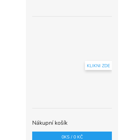
KLIKNI ZDE
Nákupní košík
0
KS /
0 KČ