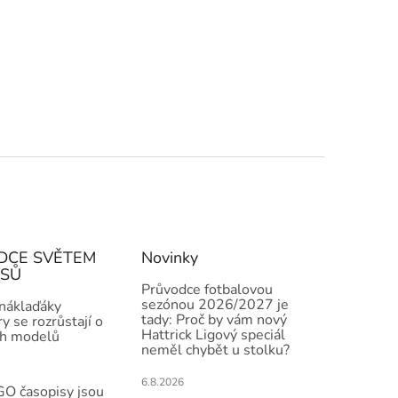
DCE SVĚTEM
Novinky
ISŮ
Průvodce fotbalovou
sezónou 2026/2027 je
 náklaďáky
tady: Proč by vám nový
y se rozrůstají o
Hattrick Ligový speciál
h modelů
neměl chybět u stolku?
6.8.2026
O časopisy jsou