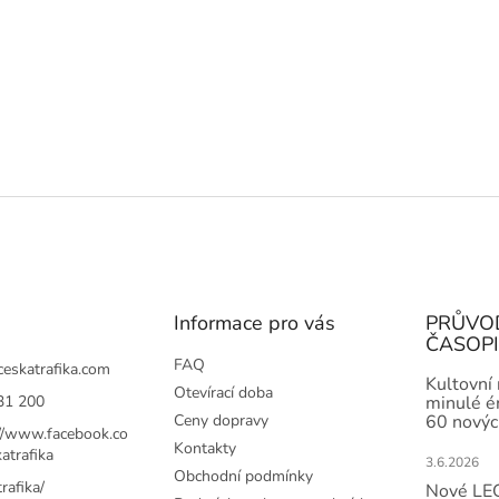
Informace pro vás
PRŮVO
ČASOP
FAQ
ceskatrafika.com
Kultovní
Otevírací doba
31 200
minulé ér
Ceny dopravy
60 novýc
://www.facebook.co
Kontakty
atrafika
3.6.2026
Obchodní podmínky
rafika/
Nové LEG