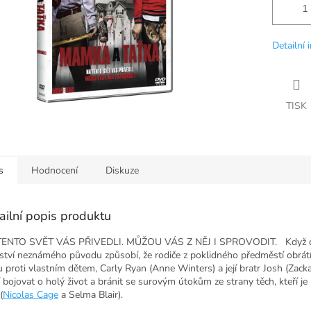
Detailní 
TISK
s
Hodnocení
Diskuze
ailní popis produktu
TENTO SVĚT VÁS PŘIVEDLI. MŮŽOU VÁS Z NĚJ I SPROVODIT. Když 
nství neznámého původu způsobí, že rodiče z poklidného předměstí obrát
u proti vlastním dětem, Carly Ryan (Anne Winters) a její bratr Josh (Zack
 bojovat o holý život a bránit se surovým útokům ze strany těch, kteří je 
(
Nicolas Cage
a Selma Blair).