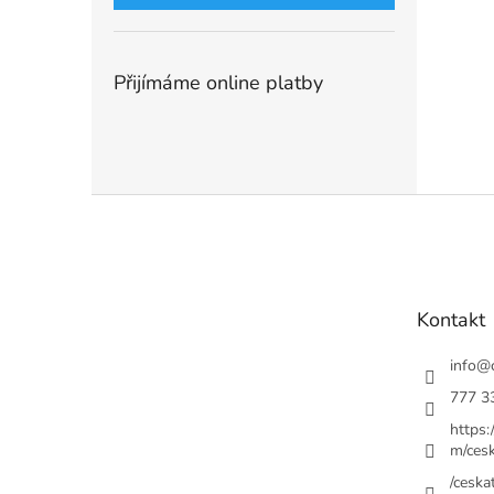
Přijímáme online platby
Z
á
p
a
t
Kontakt
í
info
@
777 3
https
m/cesk
/ceskat