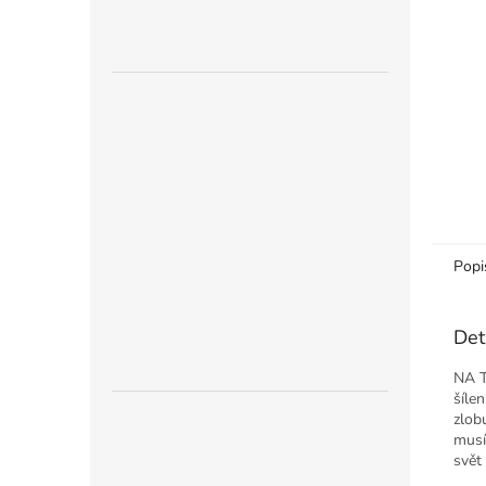
n
e
l
Popi
Det
NA 
šíle
zlob
musí
svět 