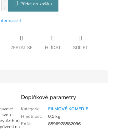
Přidat do košíku
informace
ZEPTAT SE
HLÍDAT
SDÍLET
Doplňkové parametry
davové
Kategorie
:
FILMOVÉ KOMEDIE
í svou
Hmotnost
:
0.1 kg
ary Arthur)
EAN
:
8596978582096
přivedli na