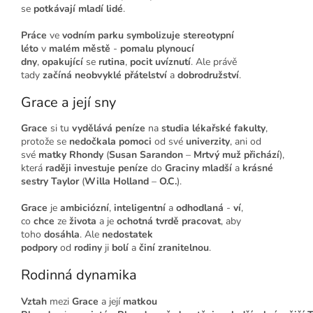
se
potkávají
mladí lidé
.
Práce
ve
vodním parku
symbolizuje
stereotypní
léto
v
malém městě
-
pomalu plynoucí
dny
,
opakující
se
rutina
,
pocit
uvíznutí
. Ale právě
tady
začíná
neobvyklé přátelství
a
dobrodružství
.
Grace a její sny
Grace
si tu
vydělává peníze
na
studia
lékařské fakulty
,
protože se
nedočkala pomoci
od své
univerzity
, ani od
své
matky
Rhondy
(
Susan Sarandon
–
Mrtvý muž přichází
),
která
raději investuje
peníze
do
Graciny
mladší
a
krásné
sestry
Taylor
(
Willa Holland
–
O.C.
).
Grace
je
ambiciózní
,
inteligentní
a
odhodlaná
-
ví
,
co
chce
ze
života
a je
ochotná
tvrdě pracovat
, aby
toho
dosáhla
. Ale
nedostatek
podpory
od
rodiny
ji
bolí
a
činí
zranitelnou
.
Rodinná dynamika
Vztah
mezi
Grace
a její
matkou