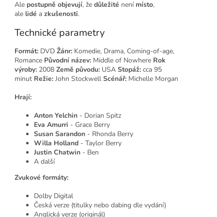
Ale
postupně
objevují
, že
důležité
není
místo
,
ale
lidé
a
zkušenosti
.
Technické parametry
Formát:
DVD
Žánr:
Komedie, Drama, Coming-of-age,
Romance
Původní název:
Middle of Nowhere
Rok
výroby:
2008
Země původu:
USA
Stopáž:
cca 95
minut
Režie:
John Stockwell
Scénář:
Michelle Morgan
Hrají:
Anton Yelchin
- Dorian Spitz
Eva Amurri
- Grace Berry
Susan Sarandon
- Rhonda Berry
Willa Holland
- Taylor Berry
Justin Chatwin
- Ben
A další
Zvukové formáty:
Dolby Digital
Česká verze (titulky nebo dabing dle vydání)
Anglická verze (originál)