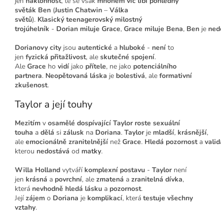
jen
náklonnost
, té se však
mnohem víc
líbí
pohledný
světák
Ben
(
Justin Chatwin
–
Válka
světů
).
Klasický
teenagerovský milostný
trojúhelník
-
Dorian
miluje
Grace
,
Grace
miluje
Bena
,
Ben
je
ned
Dorianovy city
jsou
autentické
a
hluboké
-
není
to
jen
fyzická přitažlivost
, ale
skutečné spojení
.
Ale
Grace
ho
vidí
jako
přítele
, ne jako
potenciálního
partnera
.
Neopětovaná láska
je
bolestivá
, ale
formativní
zkušenost
.
Taylor a její touhy
Mezitím
v
osamělé dospívající
Taylor
roste
sexuální
touha
a
dělá
si
zálusk
na
Doriana
.
Taylor
je
mladší
,
krásnější
,
ale
emocionálně
zranitelnější
než
Grace
.
Hledá
pozornost
a
valid
kterou
nedostává
od
matky
.
Willa Holland
vytváří
komplexní postavu
-
Taylor
není
jen
krásná
a
povrchní
, ale
zmatená
a
zranitelná
dívka
,
která
nevhodně
hledá
lásku
a
pozornost
.
Její
zájem
o
Doriana
je
komplikací
, která
testuje
všechny
vztahy
.