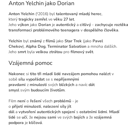
Anton Yelchin jako Dorian
Anton Yelchin
(†2016) byl
talentovaný
mladý herec
,
který
tragicky
zemřel
ve
věku 27 let
.
Jeho
výkon
jako
Dorian
je
autentický
a
citlivý
-
zachycuje
roztěk
transformaci
problémového teenagera
v
dospělého člověka
.
Yelchin
byl
známý
z
filmů
jako
Star Trek
(jako
Pavel
Chekov
),
Alpha Dog
,
Terminator Salvation
a mnoha dalších.
Jeho
smrt
byla
velkou ztrátou
pro
filmový svět
.
Vzájemná pomoc
Nakonec
si
tito tři mladí lidé
navzájem pomohou
nalézt
v
sobě
sílu
vypořádat
se s
nepříjemnými
pravdami
z
minulosti
svých
blízkých
a navíc
dát
smysl
svým
budoucím životům
.
Film
není
o
řešení
všech
problémů
- je
o
přijetí
minulosti
,
nalezení
síly
jít
dál
a
vytvoření
autentických spojení
s
ostatními lidmi
.
Mladí
lidé
se
učí
, že
nejsou sami
ve svých
bojích
a že
vzájemná
podpora
je
klíčová
.