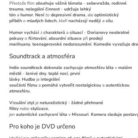
Přestože film
obsahuje
vážná témata
-
sebevražda
,
rodinné
trauma
,
nelegální činnost
-
udržuje
lehký
tón
a
humor
.
Není
to
depresivní drama
, ale
optimistický
příběh
o
mladých lidech
, kteří
nacházejí
naději
a
sílu
.
Humor
vychází
z
charakterů
a
situací
-
Dorianovy
neobratné
pokusy
o
flirtování
,
absurdní situace
při
prodeji
marihuany
,
teenagerovské
nedorozumění
.
Komedie
vyvažuje
dr
Soundtrack a atmosféra
Indie
soundtrack
dokonale
zachycuje
atmosféru
léta
v
malém
městě
-
lenivé dny
,
teplé noci
,
první
lásky
.
Hudba
je
integrální
součástí
filmu
a
pomáhá
vytvořit
nostalgickou
a
autentickou
atmosféru
.
Vizuální styl
je
naturalistický
-
žádné
přehnané
filtry
nebo
stylizace
,
jen
autentické
zachycení
léta
v
Missouri
.
Kamera
sleduje
postav
Pro koho je DVD určeno