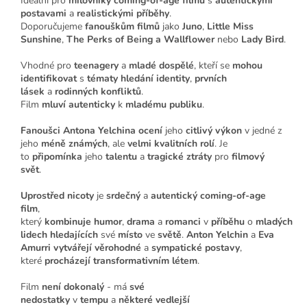
Ideální pro
milovníky coming-of-age filmů
s
autentickými
postavami
a
realistickými příběhy
.
Doporučujeme
fanouškům
filmů
jako
Juno
,
Little Miss
Sunshine
,
The Perks of Being a Wallflower
nebo
Lady Bird
.
Vhodné pro
teenagery
a
mladé dospělé
, kteří se
mohou
identifikovat
s
tématy
hledání identity
,
prvních
lásek
a
rodinných konfliktů
.
Film
mluví
autenticky
k
mladému publiku
.
Fanoušci
Antona Yelchina
ocení
jeho
citlivý výkon
v jedné z
jeho
méně známých
, ale
velmi kvalitních rolí
. Je
to
připomínka
jeho
talentu
a
tragické ztráty
pro
filmový
svět
.
Uprostřed nicoty
je
srdečný
a
autentický
coming-of-age
film
,
který
kombinuje
humor
,
drama
a
romanci
v
příběhu
o
mladých
lidech
hledajících
své
místo
ve
světě
.
Anton Yelchin
a
Eva
Amurri
vytvářejí
věrohodné
a
sympatické postavy
,
které
procházejí
transformativním létem
.
Film
není
dokonalý
- má
své
nedostatky
v
tempu
a
některé
vedlejší