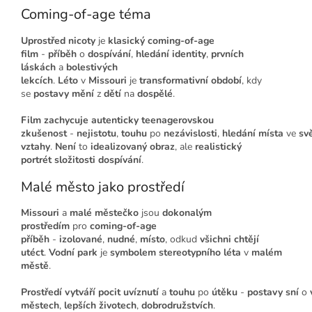
Coming-of-age téma
Uprostřed nicoty
je
klasický
coming-of-age
film
-
příběh
o
dospívání
,
hledání identity
,
prvních
láskách
a
bolestivých
lekcích
.
Léto
v
Missouri
je
transformativní období
, kdy
se
postavy
mění
z
dětí
na
dospělé
.
Film
zachycuje
autenticky
teenagerovskou
zkušenost
-
nejistotu
,
touhu
po
nezávislosti
,
hledání
místa
ve
sv
vztahy
.
Není
to
idealizovaný obraz
, ale
realistický
portrét
složitosti dospívání
.
Malé město jako prostředí
Missouri
a
malé městečko
jsou
dokonalým
prostředím
pro
coming-of-age
příběh
-
izolované
,
nudné
,
místo
, odkud
všichni
chtějí
utéct
.
Vodní park
je
symbolem
stereotypního léta
v
malém
městě
.
Prostředí
vytváří
pocit
uvíznutí
a
touhu
po
útěku
-
postavy
sní
o
městech
,
lepších životech
,
dobrodružstvích
.