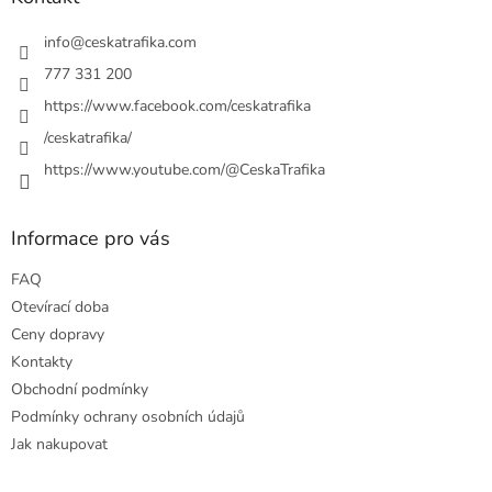
t
í
info
@
ceskatrafika.com
777 331 200
https://www.facebook.com/ceskatrafika
/ceskatrafika/
https://www.youtube.com/@CeskaTrafika
Informace pro vás
FAQ
Otevírací doba
Ceny dopravy
Kontakty
Obchodní podmínky
Podmínky ochrany osobních údajů
Jak nakupovat