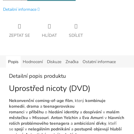
Detailní informace
ZEPTAT SE
HLÍDAT
SDÍLET
Popis
Hodnocení
Diskuze
Značka
Ostatní informace
Detailní popis produktu
Uprostřed nicoty (DVD)
Nekonvenční coming-of-age film
, který
kombinuje
komedii
,
drama
a
teenagerovskou
romanci
v
příběhu
o
hledání identity
a
dospívání
v
malém
městečku
v
Missouri
.
Anton Yelchin
a
Eva Amurri
v
hlavních
rolích
problémového teenagera
a
ambiciózní dívky
, kteří
se
spojí
v
nelegálním podnikání
a
postupně
objevují
hlubší