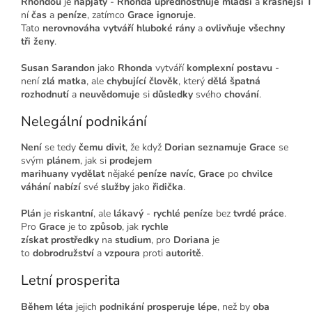
Rhondou
je
napjatý
-
Rhonda
upřednostňuje
mladší
a
krásnější
T
ní
čas
a
peníze
, zatímco
Grace
ignoruje
.
Tato
nerovnováha
vytváří
hluboké rány
a
ovlivňuje
všechny
tři ženy
.
Susan Sarandon
jako
Rhonda
vytváří
komplexní postavu
-
není
zlá matka
, ale
chybující člověk
, který
dělá
špatná
rozhodnutí
a
neuvědomuje
si
důsledky
svého
chování
.
Nelegální podnikání
Není
se tedy
čemu divit
, že když
Dorian
seznamuje
Grace
se
svým
plánem
, jak si
prodejem
marihuany
vydělat
nějaké
peníze navíc
,
Grace
po
chvilce
váhání
nabízí
své
služby
jako
řidička
.
Plán
je
riskantní
, ale
lákavý
-
rychlé peníze
bez
tvrdé práce
.
Pro
Grace
je to
způsob
, jak
rychle
získat
prostředky
na
studium
, pro
Doriana
je
to
dobrodružství
a
vzpoura
proti
autoritě
.
Letní prosperita
Během léta
jejich
podnikání
prosperuje
lépe
, než by
oba