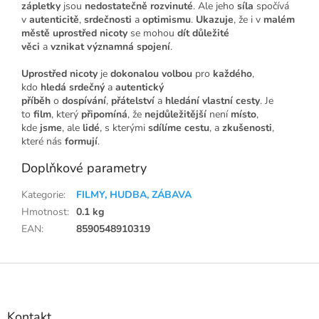
zápletky
jsou
nedostatečně rozvinuté
. Ale jeho
síla
spočívá
v
autenticitě
,
srdečnosti
a
optimismu
.
Ukazuje
, že i v
malém
městě
uprostřed nicoty
se mohou
dít
důležité
věci
a
vznikat
významná spojení
.
Uprostřed nicoty
je
dokonalou volbou
pro
každého
,
kdo
hledá
srdečný
a
autentický
příběh
o
dospívání
,
přátelství
a
hledání
vlastní cesty
. Je
to
film
, který
připomíná
, že
nejdůležitější
není
místo
,
kde
jsme
, ale
lidé
, s kterými
sdílíme
cestu
, a
zkušenosti
,
které nás
formují
.
Doplňkové parametry
Kategorie
:
FILMY, HUDBA, ZÁBAVA
Hmotnost
:
0.1 kg
EAN
:
8590548910319
Z
á
p
a
Kontakt