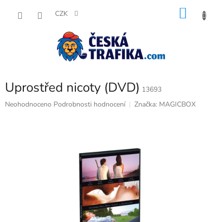
Přejít
NÁKU
na
CZK
obsah
KOŠÍK
Uprostřed nicoty (DVD)
13693
Průměrné
Neohodnoceno
Podrobnosti hodnocení
Značka:
MAGICBOX
hodnocení
produktu
je
0,0
z
5
hvězdiček.