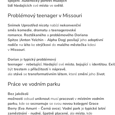
spojení
.
Autentický portrét
mladých
lidí
hledajících
své
místo
ve
světě
.
Problémový teenager v Missouri
Snímek
Uprostřed nicoty
nabízí
nekonvenční
směs
komedie
,
dramatu
a
teenagerovské
romance
.
Roztěkaného
a
problémového
Doriana
Spitze
(
Anton Yelchin
–
Alpha Dog
)
posílají
jeho
adoptivní
rodiče
na
léto
ke
strýčkovi
do
malého městečka
kdesi
v
Missouri
.
Dorian
je
typický problémový
teenager
-
rebelující
,
hledající
své
místo
,
bojující
s
identitou
.
Exil
být
trestem
a
příležitostí
k
nápravě
,
ale
stává
se
transformativním létem
, které
změní
jeho
život
.
Práce ve vodním parku
Bez jakékoli
možnosti
odsud
uniknout
musí
pracovat
v
místním vodním
parku
, kde se
seznamuje
se svou
novou kolegyní
Grace
Berry
(
Eva Amurri
–
Černá ovce
).
Vodní park
je
typické letní
zaměstnání
-
nudné
,
špatně placené
, ale
místo
, kde