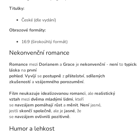
Titulky:
České (dle vydání)
Obrazové formáty:
16:9 (širokoúhlý formát)
Nekonvenční romance
Romance
mezi
Dorianem
a
Grace
je
nekonvenční
-
není
to
typick
láska
na
první
pohled
.
Vyvíjí
se
postupně
z
přátelství
,
sdílených
zkušeností
a
vzájemného porozumění
.
Film
neukazuje
idealizovanou romanci
, ale
realistický
vztah
mezi
dvěma
mladými lidmi
, kteří
se
navzájem
pomáhají
růst
a
měnit
.
Není
jasné,
jestli
skončí
společně
, ale je
jasné
, že
se
navzájem
ovlivnili
pozitivně
.
Humor a lehkost