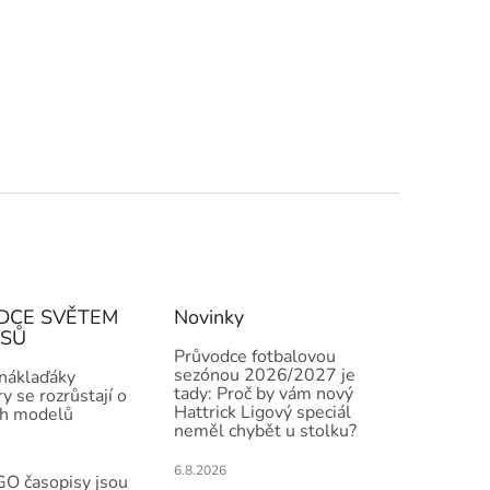
DCE SVĚTEM
Novinky
ISŮ
Průvodce fotbalovou
sezónou 2026/2027 je
 náklaďáky
tady: Proč by vám nový
y se rozrůstají o
Hattrick Ligový speciál
h modelů
neměl chybět u stolku?
6.8.2026
O časopisy jsou