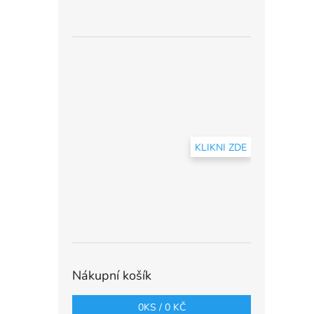
KLIKNI ZDE
Nákupní košík
0
KS /
0 KČ