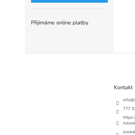
Přijímáme online platby
Z
á
p
a
t
Kontakt
í
info
@
777 3
https
m/cesk
/ceskat