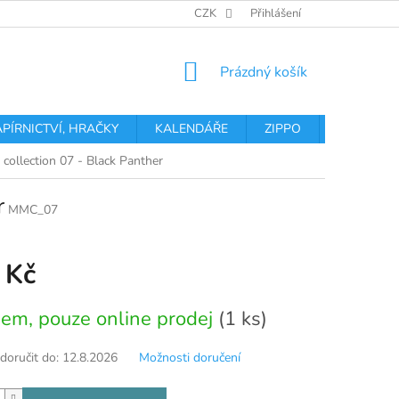
OBCHODNÍ PODMÍNKY
PODMÍNKY OCHRANY OSOBNÍCH ÚDA
CZK
Přihlášení
NÁKUPNÍ
Prázdný košík
KOŠÍK
APÍRNICTVÍ, HRAČKY
KALENDÁŘE
ZIPPO
Obchodní 
collection 07 - Black Panther
r
MMC_07
 Kč
em, pouze online prodej
(1 ks)
oručit do:
12.8.2026
Možnosti doručení