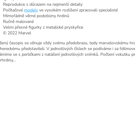
Reprodukce s důrazem na nejmenší detaily
Počítačové
modely
ve vysokém rozlišení zpracovali specialisté
Mimořádně věrné podobizny hrdinů
Ručně malované
Velmi přesné figurky z metalické pryskyřice
© 2022 Marvel
ožený časopis se věnuje vždy svému předobrazu, tedy marvelovskému hrd
 hereckému představiteli. V jednotlivých číslech se podíváme i za fdilmové
ámíme se s perličkami z natáčení jednotlivých snímků. Počtení vskutku p
hrdiny...