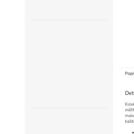
n
e
l
Popi
Det
Kole
měří
malo
každ