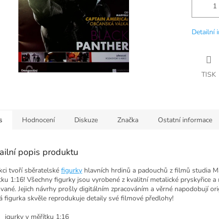
Detailní 
TISK
s
Hodnocení
Diskuze
Značka
Ostatní informace
ailní popis produktu
kci tvoří sběratelské
figurky
hlavních hrdinů a padouchů z filmů studia M
tku 1:16! Všechny figurky jsou vyrobené z kvalitní metalické pryskyřice a
vané. Jejich návrhy prošly digitálním zpracováním a věrné napodobují orig
á figurka skvěle reprodukuje detaily své filmové předlohy!
igurky v měřítku 1:16