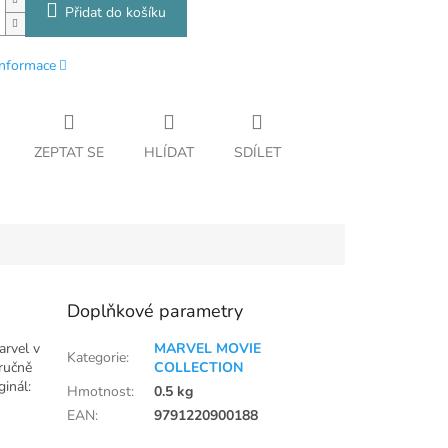
Přidat do košíku
informace
ZEPTAT SE
HLÍDAT
SDÍLET
Doplňkové parametry
arvel v
MARVEL MOVIE
Kategorie
:
 ručně
COLLECTION
inál:
Hmotnost
:
0.5 kg
EAN
:
9791220900188