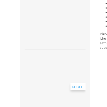
Přil
jeho
sezn
super
KOUPIT