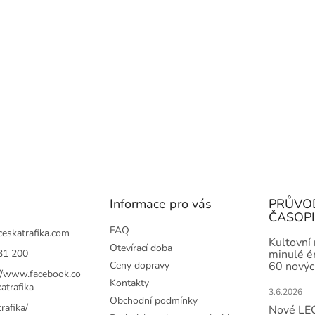
Informace pro vás
PRŮVO
ČASOP
FAQ
ceskatrafika.com
Kultovní
Otevírací doba
31 200
minulé ér
Ceny dopravy
60 novýc
://www.facebook.co
Kontakty
atrafika
3.6.2026
Obchodní podmínky
rafika/
Nové LEG