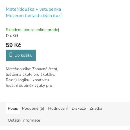
Mateřídouška + vstupenka
Muzeum fantastických iluzí
Skladem, pouze online prodej
(>2 ks)
59 Kč
Do košíku
Mateřídouška: Zábavné čtení,
luštění a úkoly pro školáky.
Rozvíjí logiku i kreativitu.
Ideální doplněk výuky pro
školu i domov.
Popis
Podobné (5)
Hodnocení
Diskuze
Značka
Ostatní informace