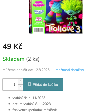
49 Kč
Měrná
Skladem
(2 ks)
cena:
Můžeme doručit do:
12.8.2026
Možnosti doručení
Přidat do košíku
vydání číslo: 11/2023
datum vydání: 8.11.2023
frekvence (perioda): měsíčník