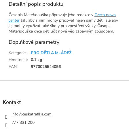
Detailní popis produktu
Časopis Mateřídouška připravuje jeho redakce v
Czech news
center
tak, aby s ním mohly pracovat nejen samy děti, ale aby
jej mohly využívat také školy pro zpestření výuky. Časopis
Mateřídouška chce děti učit nové věci zábavným způsobem.
Doplňkové parametry
Kategorie
:
PRO DĚTI A MLÁDEŽ
Hmotnost
:
0.1 kg
EAN
:
9770025544056
Z
á
p
a
Kontakt
t
í
info
@
ceskatrafika.com
777 331 200