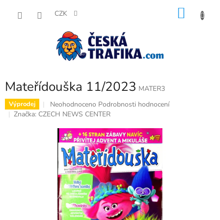
Přejít
NÁKU
na
CZK
obsah
KOŠÍK
Mateřídouška 11/2023
MATER3
Průměrné
Neohodnoceno
Podrobnosti hodnocení
Výprodej
hodnocení
Značka:
CZECH NEWS CENTER
produktu
je
0,0
z
5
hvězdiček.