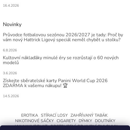
16.4.2026
Novinky
Průvodce fotbalovou sezónou 2026/2027 je tady: Proč by
vám nový Hattrick Ligový speciál neměl chybět u stolku?
6.8.2026
Kultovní náklaďáky minulé éry se rozrůstají o 60 nových
modelů
3.6.2026
Získejte sběratelské karty Panini World Cup 2026
ZDARMA k vašemu nákupu! 🏆
14.5.2026
EROTIKA
STÍRACÍ LOSY
ZAHŘÍVANÝ TABÁK
NIKOTINOVÉ SÁČKY
CIGARETY
DÝMKY
DOUTNÍKY
JAK NAKUPOVAT
ODSTOUPENÍ OD KUPNÍ SMLOUVY