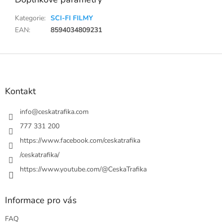
Kategorie
:
SCI-FI FILMY
EAN
:
8594034809231
Z
á
p
a
Kontakt
t
í
info
@
ceskatrafika.com
777 331 200
https://www.facebook.com/ceskatrafika
/ceskatrafika/
https://www.youtube.com/@CeskaTrafika
Informace pro vás
FAQ