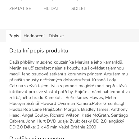
ZEPTAT SE
HLÍDAT
SDÍLET
Popis
Hodnocení
Diskuze
Detailní popis produktu
Další příběhy mladého kouzelníka Merlina a jeho kamarádů.
Merlin se učí zacházet nejen s kouzly, ale i ovládat tajemnou
magii. Jeho osudové setkání s korunním princem Artušem mu
přináší spousty nečekaných dobrodružství. Krásná Lady
Catrina skrývá tajemství a s pomocí magické moci nepřestává
intrikovat pro své vlastní potřeby. Pojďte s námi nahlédnout za
zdi bájného hradu Kamelot. Režie:James Hawes, Metin
Hüseyin Scénář:Howard Overman Kamera:Peter Greenhalgh
Hudba:Rob Lane Hrají:Colin Morgan, Bradley James, Anthony
Head, Angel Coulby, Richard Wilson, Katie McGrath, Santiago
Cabrera, John Hurt DVD údaje: Zvuk: český DD 2.0, anglický
DD 2.0 Délka: 2 x 45 min Velká Británie 2009
Doplňkové parametry