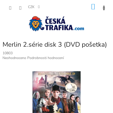
Přejít
NÁKU
na
CZK
obsah
KOŠÍK
Merlin 2.série disk 3 (DVD pošetka)
10803
Průměrné
Neohodnoceno
Podrobnosti hodnocení
hodnocení
produktu
je
0,0
z
5
hvězdiček.