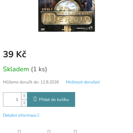
39 Kč
Měrná
Skladem
(1 ks)
cena:
Můžeme doručit do:
12.8.2026
Možnosti doručení
Přidat do košíku
Detailní informace