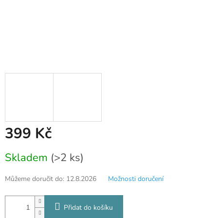
399 Kč
Měrná
Skladem
(>2 ks)
cena:
Můžeme doručit do:
12.8.2026
Možnosti doručení
Přidat do košíku