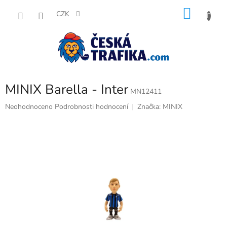
Přejít
NÁKU
na
CZK
obsah
KOŠÍK
MINIX Barella - Inter
MN12411
Průměrné
Neohodnoceno
Podrobnosti hodnocení
Značka:
MINIX
hodnocení
produktu
je
0,0
z
5
hvězdiček.