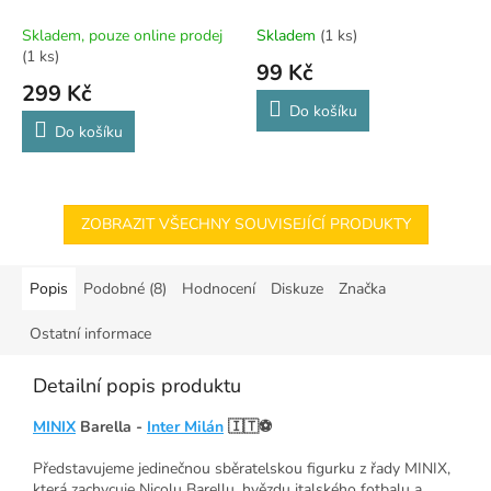
Skladem, pouze online prodej
Skladem
(1 ks)
(1 ks)
99 Kč
299 Kč
Do košíku
Do košíku
ZOBRAZIT VŠECHNY SOUVISEJÍCÍ PRODUKTY
Popis
Podobné (8)
Hodnocení
Diskuze
Značka
Ostatní informace
Detailní popis produktu
MINIX
Barella -
Inter Milán
🇮🇹⚽
Představujeme jedinečnou sběratelskou figurku z řady MINIX,
která zachycuje Nicolu Barellu, hvězdu italského fotbalu a