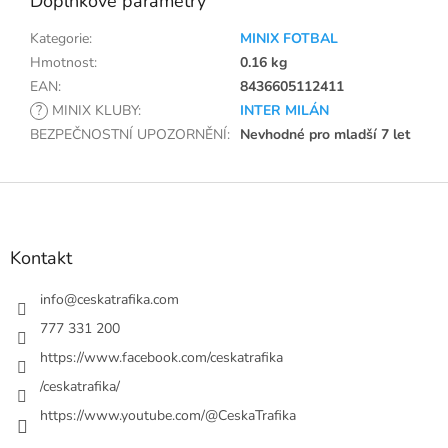
Doplňkové parametry
Kategorie
:
MINIX FOTBAL
Hmotnost
:
0.16 kg
EAN
:
8436605112411
?
MINIX KLUBY
:
INTER MILÁN
BEZPEČNOSTNÍ UPOZORNĚNÍ
:
Nevhodné pro mladší 7 let
Z
á
p
a
Kontakt
t
í
info
@
ceskatrafika.com
777 331 200
https://www.facebook.com/ceskatrafika
/ceskatrafika/
https://www.youtube.com/@CeskaTrafika