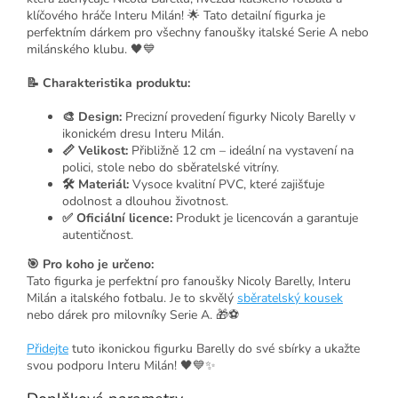
klíčového hráče Interu Milán! 🌟 Tato detailní figurka je
perfektním dárkem pro všechny fanoušky italské Serie A nebo
milánského klubu. 🖤💙
📝 Charakteristika produktu:
🎨 Design:
Precizní provedení figurky Nicoly Barelly v
ikonickém dresu Interu Milán.
📏 Velikost:
Přibližně 12 cm – ideální na vystavení na
polici, stole nebo do sběratelské vitríny.
🛠 Materiál:
Vysoce kvalitní PVC, které zajišťuje
odolnost a dlouhou životnost.
✅ Oficiální licence:
Produkt je licencován a garantuje
autentičnost.
🎯 Pro koho je určeno:
Tato figurka je perfektní pro fanoušky Nicoly Barelly, Interu
Milán a italského fotbalu. Je to skvělý
sběratelský kousek
nebo dárek pro milovníky Serie A. 🎁⚽
Přidejte
tuto ikonickou figurku Barelly do své sbírky a ukažte
svou podporu Interu Milán! 🖤💙✨