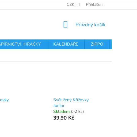
OBCHODNÍ PODMÍNKY
PODMÍNKY OCHRANY OSOBNÍCH ÚDA
CZK
Přihlášení
NÁKUPNÍ
Prázdný košík
KOŠÍK
APÍRNICTVÍ, HRAČKY
KALENDÁŘE
ZIPPO
Obchodní 
žovky
Svět ženy Křížovky
Junior
Skladem
(>2 ks)
39,90 Kč