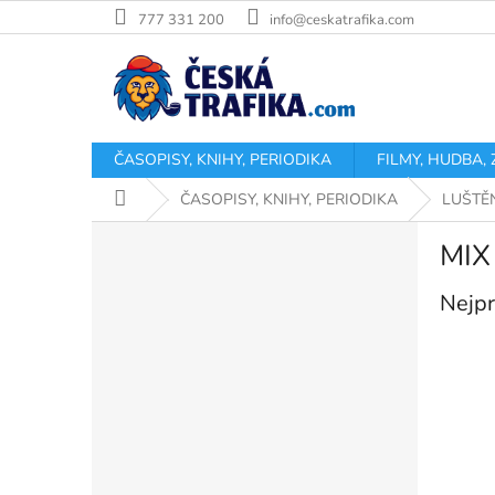
Přejít
777 331 200
info@ceskatrafika.com
na
obsah
ČASOPISY, KNIHY, PERIODIKA
FILMY, HUDBA,
Domů
ČASOPISY, KNIHY, PERIODIKA
LUŠTĚ
P
MIX
o
s
Nejpr
t
r
a
n
n
í
p
a