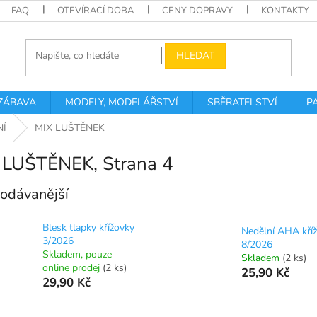
FAQ
OTEVÍRACÍ DOBA
CENY DOPRAVY
KONTAKTY
HLEDAT
 ZÁBAVA
MODELY, MODELÁŘSTVÍ
SBĚRATELSTVÍ
P
NÍ
MIX LUŠTĚNEK
 LUŠTĚNEK
, Strana 4
odávanější
Blesk tlapky křížovky
Nedělní AHA kří
3/2026
8/2026
Skladem, pouze
Skladem
(2 ks)
online prodej
(2 ks)
25,90 Kč
29,90 Kč