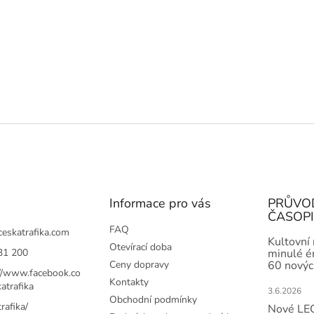
Informace pro vás
PRŮVO
ČASOP
FAQ
ceskatrafika.com
Kultovní
Otevírací doba
31 200
minulé ér
Ceny dopravy
60 novýc
://www.facebook.co
Kontakty
atrafika
3.6.2026
Obchodní podmínky
rafika/
Nové LEG