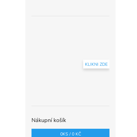
KLIKNI ZDE
Nákupní košík
0
KS /
0 KČ