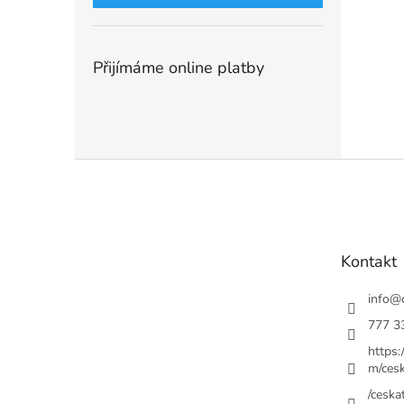
Přijímáme online platby
Z
á
p
a
t
Kontakt
í
info
@
777 3
https
m/cesk
/ceskat