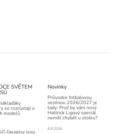
DCE SVĚTEM
Novinky
ISŮ
Průvodce fotbalovou
sezónou 2026/2027 je
 náklaďáky
tady: Proč by vám nový
y se rozrůstají o
Hattrick Ligový speciál
h modelů
neměl chybět u stolku?
6.8.2026
O časopisy jsou