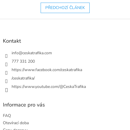
PŘEDCHOZÍ ČLÁNEK
Z
á
p
a
Kontakt
t
í
info
@
ceskatrafika.com
777 331 200
https://www.facebook.com/ceskatrafika
/ceskatrafika/
https://www.youtube.com/@CeskaTrafika
Informace pro vás
FAQ
Otevírací doba