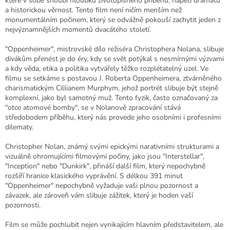
které v sobě snoubí hloubku životopisného příběhu, napětí dramatu
a historickou věrnost. Tento film není ničím menším než
monumentálním počinem, který se odvážně pokouší zachytit jeden z
nejvýznamnějších momentů dvacátého století.
"Oppenheimer", mistrovské dílo režiséra Christophera Nolana, slibuje
divákům přenést je do éry, kdy se svět potýkal s nesmírnými výzvami
a kdy věda, etika a politika vytvářely těžko rozplétatelný uzel. Ve
filmu se setkáme s postavou J. Roberta Oppenheimera, ztvárněného
charismatickým Cillianem Murphym, jehož portrét slibuje být stejně
komplexní, jako byl samotný muž. Tento fyzik, často označovaný za
"otce atomové bomby", se v Nolanově zpracování stává
středobodem příběhu, který nás provede jeho osobními i profesními
dilematy.
Christopher Nolan, známý svými epickými narativními strukturami a
vizuálně ohromujícími filmovými počiny, jako jsou "Interstellar",
"Inception" nebo "Dunkirk", přináší další film, který nepochybně
rozšíří hranice klasického vyprávění. S délkou 391 minut
"Oppenheimer" nepochybně vyžaduje vaši plnou pozornost a
závazek, ale zároveň vám slibuje zážitek, který je hoden vaší
pozornosti.
Film se může pochlubit nejen vynikajícím hlavním představitelem, ale