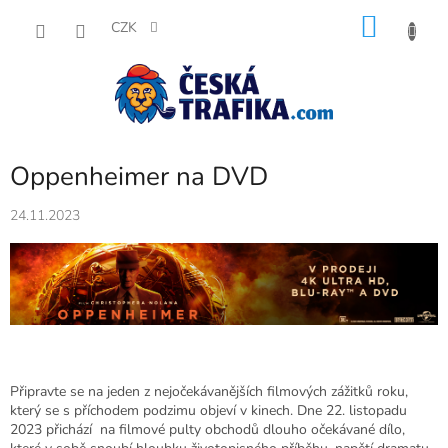
Přejít
NÁKU
na
CZK
obsah
KOŠÍK
Oppenheimer na DVD
24.11.2023
Připravte se na jeden z nejočekávanějších filmových zážitků roku,
který se s příchodem podzimu objeví v kinech. Dne 22. listopadu
2023 přichází na filmové pulty obchodů dlouho očekávané dílo,