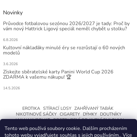
Novinky
Průvodce fotbalovou sezónou 2026/2027 je tady: Proč by
vám nový Hattrick Ligový speciál neměl chybět u stolku?
6.8.2026
Kultovní náklaďáky minulé éry se rozrůstají o 60 nových
modelů
3.6.2026
Získejte sběratelské karty Panini World Cup 2026
ZDARMA k vašemu nákupu! 🏆
14.5.2026
EROTIKA
STÍRACÍ LOSY
ZAHŘÍVANÝ TABÁK
NIKOTINOVÉ SÁČKY
CIGARETY
DÝMKY
DOUTNÍKY
JAK NAKUPOVAT
ODSTOUPENÍ OD KUPNÍ SMLOUVY
Tento web používá soubory cookie. Dalším procházením
tohoto webu vyjadřujete souhlas s jejich používáním.. Více