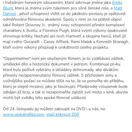
i hvězdným hereckým obsazením, které zahrnuje jména jako
Emily
Blunt
, která je známa svým talentem pro silné ženské role, a
Matt
Damon
, jehož schopnost vtělit se do jakékoliv postavy je opětovně
odměňována filmovou akademií. Spolu s nimi se na plátně objeví
také Robert Downey Jr., známý svou schopností přinést komplexní
charaktery k životu, a Florence Pugh, která svými výkony opakovaně
ohromuje kritiky. Nechybí ani Josh Hartnett a skupina herců, kteří již
mají svého Oscara® - Casey Affleck, Rami Malek a Kenneth Branagh,
kteří svými výkony přispívají k unikátnosti celého projektu.
"Oppenheimer" není jen obyčejným filmem; je to vzdělávací zážitek,
umělecké dílo a historický dokument v jednom. Kombinuje prvky,
které byly pečlivě vybírány a skládány dohromady, aby divákům
přinesly nezapomenutelný filmový zážitek. S příchodem zimy a
svižnějšího počasí se můžete těšit na to, že se ponoříte do příběhu,
který je stejně mrazivý, jako je fascinující. Předprodej vstupenek bude
zahájen již brzy, a tak si nezapomeňte zajistit své místo v kině, abyste
mohli být svědky této epické filmové události.
Od 24. listopadu jej můžete zakoupit na DVD i u nás, na
www.ceskatrafika.com,
stačí kliknout ZDE