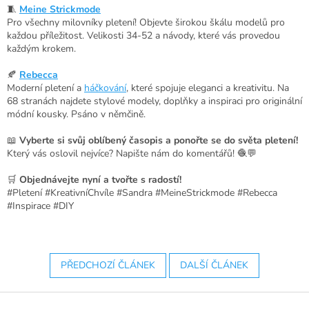
🧵
Meine Strickmode
Pro všechny milovníky pletení! Objevte širokou škálu modelů pro
každou příležitost. Velikosti 34-52 a návody, které vás provedou
každým krokem.
🍂
Rebecca
Moderní pletení a
háčkování
, které spojuje eleganci a kreativitu. Na
68 stranách najdete stylové modely, doplňky a inspiraci pro originální
módní kousky. Psáno v němčině.
📖
Vyberte si svůj oblíbený časopis a ponořte se do světa pletení!
Který vás oslovil nejvíce? Napište nám do komentářů! 🧶💬
🛒
Objednávejte nyní a tvořte s radostí!
#Pletení #KreativníChvíle #Sandra #MeineStrickmode #Rebecca
#Inspirace #DIY
PŘEDCHOZÍ ČLÁNEK
DALŠÍ ČLÁNEK
Z