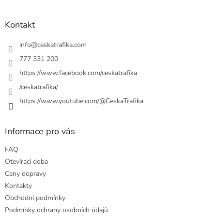
á
p
a
Kontakt
t
í
info
@
ceskatrafika.com
777 331 200
https://www.facebook.com/ceskatrafika
/ceskatrafika/
https://www.youtube.com/@CeskaTrafika
Informace pro vás
FAQ
Otevírací doba
Ceny dopravy
Kontakty
Obchodní podmínky
Podmínky ochrany osobních údajů