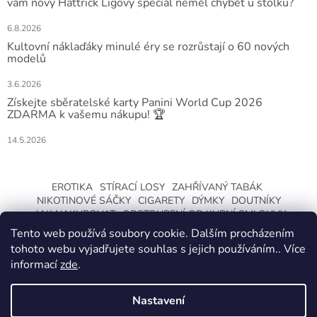
vám nový Hattrick Ligový speciál neměl chybět u stolku?
6.8.2026
Kultovní náklaďáky minulé éry se rozrůstají o 60 nových
modelů
3.6.2026
Získejte sběratelské karty Panini World Cup 2026
ZDARMA k vašemu nákupu! 🏆
14.5.2026
EROTIKA
STÍRACÍ LOSY
ZAHŘÍVANÝ TABÁK
NIKOTINOVÉ SÁČKY
CIGARETY
DÝMKY
DOUTNÍKY
JAK NAKUPOVAT
ODSTOUPENÍ OD KUPNÍ SMLOUVY
Tento web používá soubory cookie. Dalším procházením
tohoto webu vyjadřujete souhlas s jejich používáním.. Více
informací
zde
.
Nastavení
Vytvořil Shoptet