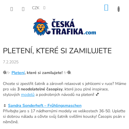
Přejít
NÁKU
na
CZK
obsah
KOŠÍK
PLETENÍ, KTERÉ SI ZAMILUJETE
7.2.2025
🧶✨
Pletení
, které si zamilujete!
✨🧶
Chcete si zpestřit šatník a zároveň relaxovat s jehlicemi v ruce? Máme
pro vás
3 neodolatelné časopisy
, které jsou plné inspirace,
stylových
modelů
a podrobných návodů na pletení! 💕
🌷
Sandra Sonderheft – Frűhlingsmaschen
Přivítejte jaro s 17 nádhernými modely ve velikostech 36-50. Upleťte
si dobrou náladu a oživte svůj šatník svěžími kousky! Časopis psán v
němčině.