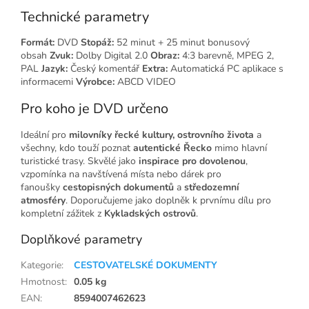
Technické parametry
Formát:
DVD
Stopáž:
52 minut + 25 minut bonusový
obsah
Zvuk:
Dolby Digital 2.0
Obraz:
4:3 barevně, MPEG 2,
PAL
Jazyk:
Český komentář
Extra:
Automatická PC aplikace s
informacemi
Výrobce:
ABCD VIDEO
Pro koho je DVD určeno
Ideální pro
milovníky řecké kultury, ostrovního života
a
všechny, kdo touží poznat
autentické Řecko
mimo hlavní
turistické trasy. Skvělé jako
inspirace pro dovolenou
,
vzpomínka na navštívená místa nebo dárek pro
fanoušky
cestopisných dokumentů
a
středozemní
atmosféry
. Doporučujeme jako doplněk k prvnímu dílu pro
kompletní zážitek z
Kykladských ostrovů
.
Doplňkové parametry
Kategorie
:
CESTOVATELSKÉ DOKUMENTY
Hmotnost
:
0.05 kg
EAN
:
8594007462623