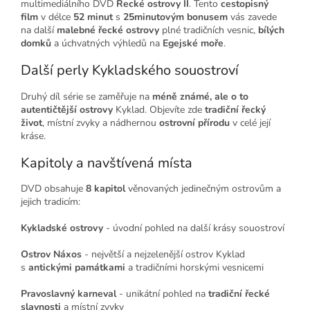
multimediálního DVD
Řecké ostrovy II
. Tento
cestopisný
film
v délce
52 minut
s
25minutovým bonusem
vás zavede
na další
malebné řecké ostrovy
plné tradičních vesnic,
bílých
domků
a úchvatných výhledů na
Egejské moře
.
Další perly Kykladského souostroví
Druhý díl série se zaměřuje na
méně známé, ale o to
autentičtější ostrovy
Kyklad. Objevíte zde
tradiční řecký
život
, místní zvyky a nádhernou
ostrovní přírodu
v celé její
kráse.
Kapitoly a navštívená místa
DVD obsahuje
8 kapitol
věnovaných jedinečným ostrovům a
jejich tradicím:
Kykladské ostrovy
- úvodní pohled na další krásy souostroví
Ostrov Náxos
- největší a nejzelenější ostrov Kyklad
s
antickými památkami
a tradičními horskými vesnicemi
Pravoslavný karneval
- unikátní pohled na
tradiční řecké
slavnosti
a místní zvyky