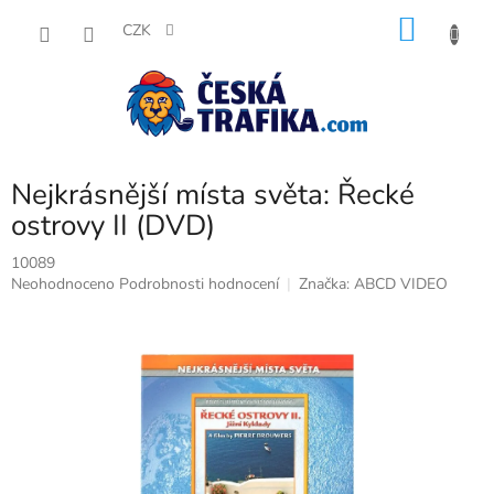
Přejít
NÁKU
na
CZK
obsah
KOŠÍK
Nejkrásnější místa světa: Řecké
ostrovy II (DVD)
10089
Průměrné
Neohodnoceno
Podrobnosti hodnocení
Značka:
ABCD VIDEO
hodnocení
produktu
je
0,0
z
5
hvězdiček.