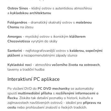
Ostrov Sinos
- klidný ostrov s autentickou atmosférou
a
kykladskou architekturou
Folégandros
- dramatický skalnatý ostrov s
malebnou
Chorou
na útesu
Amorgos
- mystický ostrov s ikonickým
klášterem
Chozoviotissa
vyrytým do skály
Santorini
- nejfotografovanější ostrov s
kalderou, sopečnými
plážemi
a nezapomenutelnými západy slunce
Kykladské noci
- atmosféra
večerního života na ostrovech
,
taverny a tradiční hudba
Interaktivní PC aplikace
Po vložení DVD do
PC DVD mechaniky
se automaticky
spustí
multimediální příloha
s
rozšířenými informacemi o
Řecku
. Získáte tak detailní poznatky o historii, kultuře a
zajímavostech navštívených ostrovů - ideální pro
přípravu na
cestu
nebo prohloubení znalostí o řeckých tradicích.