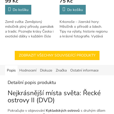
99 Kč
75 Kč
Do košíku
Do košíku
Země světa: Zeměpisný
Krkonoše – Jizerské hory:
měsíčník plný přírody, památek
Měsíčník o přírodě a lidech.
a tradic. Poznejte krásy Česka i
Tipy na výlety, historie regionu
exotické dálky v každém čísle
a krásné fotografie. Vydává
KRNAP.
ZOBRAZIT VŠECHNY SOUVISEJÍCÍ PRODUKTY
Popis
Hodnocení
Diskuze
Značka
Ostatní informace
Detailní popis produktu
Nejkrásnější místa světa: Řecké
ostrovy II (DVD)
Pokračujte v objevování
Kykladských ostrovů
s druhým dílem