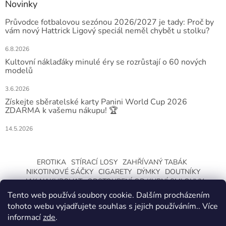
Novinky
Průvodce fotbalovou sezónou 2026/2027 je tady: Proč by
vám nový Hattrick Ligový speciál neměl chybět u stolku?
6.8.2026
Kultovní náklaďáky minulé éry se rozrůstají o 60 nových
modelů
3.6.2026
Získejte sběratelské karty Panini World Cup 2026
ZDARMA k vašemu nákupu! 🏆
14.5.2026
EROTIKA
STÍRACÍ LOSY
ZAHŘÍVANÝ TABÁK
NIKOTINOVÉ SÁČKY
CIGARETY
DÝMKY
DOUTNÍKY
JAK NAKUPOVAT
ODSTOUPENÍ OD KUPNÍ SMLOUVY
Tento web používá soubory cookie. Dalším procházením
tohoto webu vyjadřujete souhlas s jejich používáním.. Více
informací
zde
.