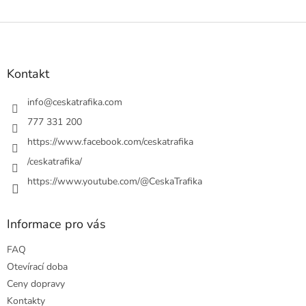
Z
á
p
a
Kontakt
t
í
info
@
ceskatrafika.com
777 331 200
https://www.facebook.com/ceskatrafika
/ceskatrafika/
https://www.youtube.com/@CeskaTrafika
Informace pro vás
FAQ
Otevírací doba
Ceny dopravy
Kontakty