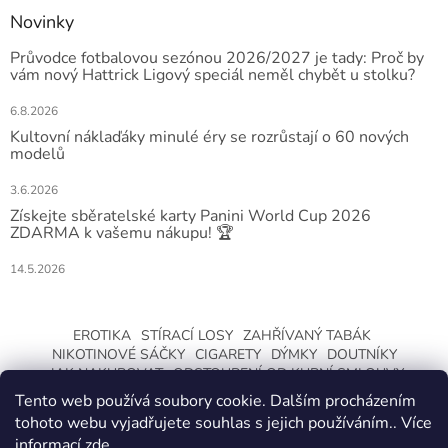
Novinky
Průvodce fotbalovou sezónou 2026/2027 je tady: Proč by
vám nový Hattrick Ligový speciál neměl chybět u stolku?
6.8.2026
Kultovní náklaďáky minulé éry se rozrůstají o 60 nových
modelů
3.6.2026
Získejte sběratelské karty Panini World Cup 2026
ZDARMA k vašemu nákupu! 🏆
14.5.2026
EROTIKA
STÍRACÍ LOSY
ZAHŘÍVANÝ TABÁK
NIKOTINOVÉ SÁČKY
CIGARETY
DÝMKY
DOUTNÍKY
JAK NAKUPOVAT
ODSTOUPENÍ OD KUPNÍ SMLOUVY
Tento web používá soubory cookie. Dalším procházením
tohoto webu vyjadřujete souhlas s jejich používáním.. Více
informací
zde
.