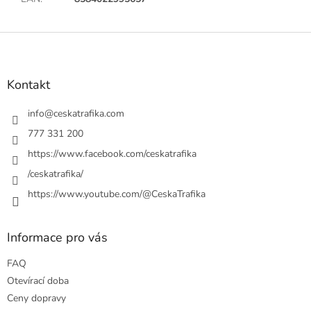
Z
á
p
a
Kontakt
t
í
info
@
ceskatrafika.com
777 331 200
https://www.facebook.com/ceskatrafika
/ceskatrafika/
https://www.youtube.com/@CeskaTrafika
Informace pro vás
FAQ
Otevírací doba
Ceny dopravy