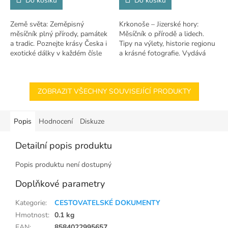
Do košíku
Do košíku
Země světa: Zeměpisný
Krkonoše – Jizerské hory:
měsíčník plný přírody, památek
Měsíčník o přírodě a lidech.
a tradic. Poznejte krásy Česka i
Tipy na výlety, historie regionu
exotické dálky v každém čísle
a krásné fotografie. Vydává
KRNAP.
ZOBRAZIT VŠECHNY SOUVISEJÍCÍ PRODUKTY
Popis
Hodnocení
Diskuze
Detailní popis produktu
Popis produktu není dostupný
Doplňkové parametry
Kategorie
:
CESTOVATELSKÉ DOKUMENTY
Hmotnost
:
0.1 kg
EAN
:
8584022995657