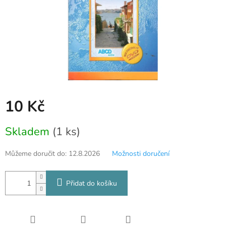
10 Kč
Měrná
Skladem
(1 ks)
cena:
Můžeme doručit do:
12.8.2026
Možnosti doručení
Přidat do košíku