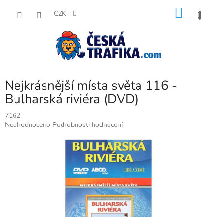
Přejít
NÁKU
na
CZK
obsah
KOŠÍK
Nejkrásnější místa světa 116 -
Bulharská riviéra (DVD)
7162
Průměrné
Neohodnoceno
Podrobnosti hodnocení
hodnocení
produktu
je
0,0
z
5
hvězdiček.