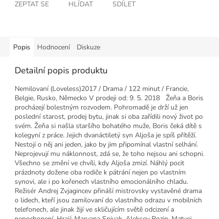
ZEPTAT SE
HLÍDAT
SDÍLET
Popis
Hodnocení
Diskuze
Detailní popis produktu
Nemilovaní (Loveless)2017 / Drama / 122 minut / Francie,
Belgie, Rusko, Německo V prodeji od: 9. 5. 2018 Žeňa a Boris
procházejí bolestným rozvodem. Pohromadě je drží už jen
poslední starost, prodej bytu, jinak si oba zařídili nový život po
svém. Žeňa si našla staršího bohatého muže, Boris čeká dítě s
kolegyní z práce. Jejich dvanáctiletý syn Aljoša je spíš přítěží.
Nestojí o něj ani jeden, jako by jim připomínal vlastní selhání.
Neprojevují mu náklonnost, zdá se, že toho nejsou ani schopni.
Všechno se změní ve chvíli, kdy Aljoša zmizí. Náhlý pocit
prázdnoty dožene oba rodiče k pátrání nejen po vlastním
synovi, ale i po kořenech vlastního emocionálního chladu.
Režisér Andrej Zvjagincev přináší mistrovsky vystavěné drama
o lidech, kteří jsou zamilovaní do vlastního odrazu v mobilních
telefonech, ale jinak žijí ve skličujícím světě odcizení a
nepochopení. Hrají: Maryana Spivak, Aleksey Rozin, Matvei