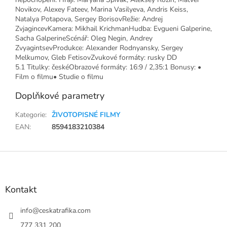
Novikov, Alexey Fateev, Marina Vasilyeva, Andris Keiss,
Natalya Potapova, Sergey BorisovRežie: Andrej
ZvjagincevKamera: Mikhail KrichmanHudba: Evgueni Galperine,
Sacha GalperineScénář: Oleg Negin, Andrey
ZvyagintsevProdukce: Alexander Rodnyansky, Sergey
Melkumov, Gleb FetisovZvukové formáty: rusky DD
5.1 Titulky: českéObrazové formáty: 16:9 / 2,35:1 Bonusy: •
Film o filmu• Studie o filmu
Doplňkové parametry
Kategorie
:
ŽIVOTOPISNÉ FILMY
EAN
:
8594183210384
Z
á
p
a
Kontakt
t
í
info
@
ceskatrafika.com
777 331 200