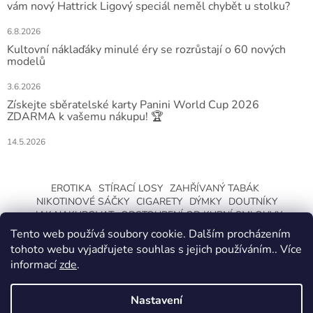
vám nový Hattrick Ligový speciál neměl chybět u stolku?
6.8.2026
Kultovní náklaďáky minulé éry se rozrůstají o 60 nových
modelů
3.6.2026
Získejte sběratelské karty Panini World Cup 2026
ZDARMA k vašemu nákupu! 🏆
14.5.2026
EROTIKA
STÍRACÍ LOSY
ZAHŘÍVANÝ TABÁK
NIKOTINOVÉ SÁČKY
CIGARETY
DÝMKY
DOUTNÍKY
JAK NAKUPOVAT
ODSTOUPENÍ OD KUPNÍ SMLOUVY
Tento web používá soubory cookie. Dalším procházením
tohoto webu vyjadřujete souhlas s jejich používáním.. Více
informací
zde
.
Nastavení
Vytvořil Shoptet