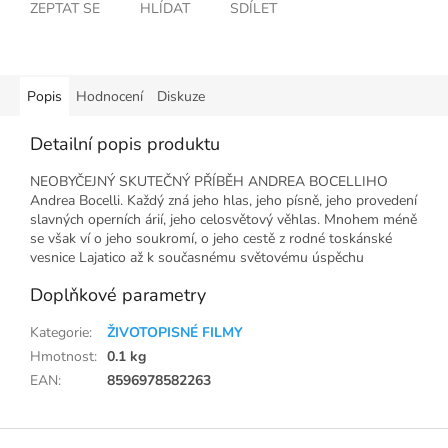
ZEPTAT SE
HLÍDAT
SDÍLET
Popis
Hodnocení
Diskuze
Detailní popis produktu
NEOBYČEJNÝ SKUTEČNÝ PŘÍBĚH ANDREA BOCELLIHO
Andrea Bocelli. Každý zná jeho hlas, jeho písně, jeho provedení
slavných operních árií, jeho celosvětový věhlas. Mnohem méně
se však ví o jeho soukromí, o jeho cestě z rodné toskánské
vesnice Lajatico až k současnému světovému úspěchu
Doplňkové parametry
Kategorie
:
ŽIVOTOPISNÉ FILMY
Hmotnost
:
0.1 kg
EAN
:
8596978582263
Z