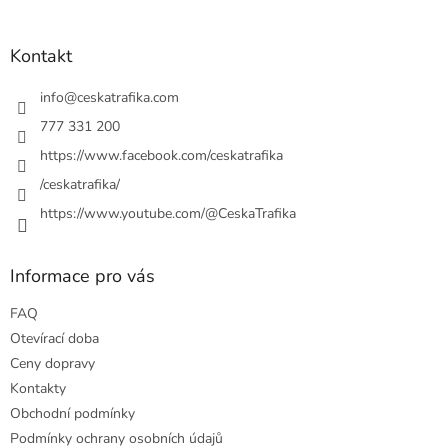
á
p
a
Kontakt
t
í
info
@
ceskatrafika.com
777 331 200
https://www.facebook.com/ceskatrafika
/ceskatrafika/
https://www.youtube.com/@CeskaTrafika
Informace pro vás
FAQ
Otevírací doba
Ceny dopravy
Kontakty
Obchodní podmínky
Podmínky ochrany osobních údajů