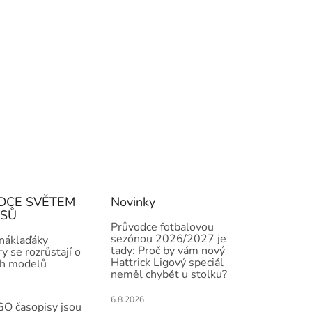
DCE SVĚTEM
Novinky
ISŮ
Průvodce fotbalovou
sezónou 2026/2027 je
 náklaďáky
tady: Proč by vám nový
y se rozrůstají o
Hattrick Ligový speciál
h modelů
neměl chybět u stolku?
6.8.2026
O časopisy jsou