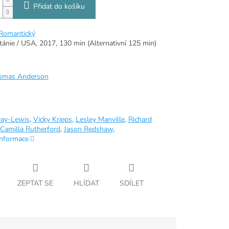
Přidat do košíku
Romantický
tánie / USA,
2017,
130 min (Alternativní 125 min)
omas Anderson
Day-Lewis
,
Vicky Krieps
,
Lesley Manville
,
Richard
Camilla Rutherford
,
Jason Redshaw
,
informace
ZEPTAT SE
HLÍDAT
SDÍLET