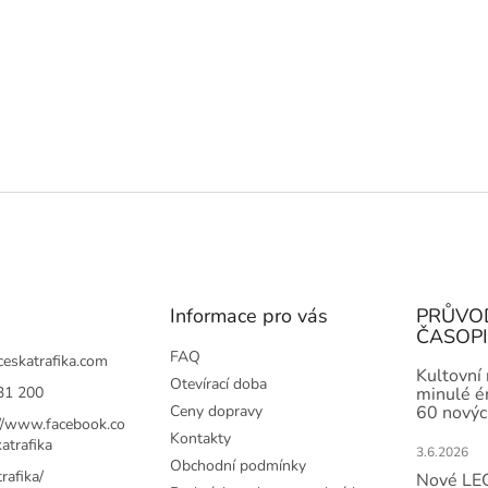
Informace pro vás
PRŮVO
ČASOP
FAQ
ceskatrafika.com
Kultovní
Otevírací doba
31 200
minulé ér
Ceny dopravy
60 novýc
://www.facebook.co
Kontakty
atrafika
3.6.2026
Obchodní podmínky
rafika/
Nové LEG