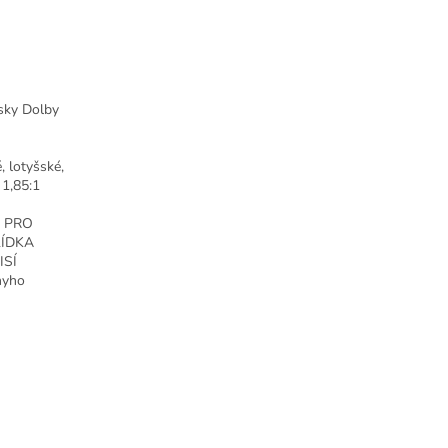
rsky Dolby
, lotyšské,
 1,85:1
• PRO
LÍDKA
ISÍ
nyho