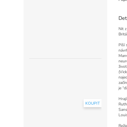
Det
Nit 
Brit
Píší
návr
Manv
neur
živo
(Vic
naje
začí
je “
Hraj
KOUPIT
Ruth
Sans
Loui
Reži