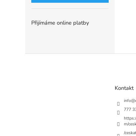
Přijímáme online platby
Z
á
p
a
t
Kontakt
í
info
@
777 3
https
m/cesk
/ceskat