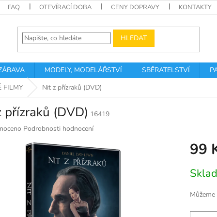
FAQ
OTEVÍRACÍ DOBA
CENY DOPRAVY
KONTAKTY
HLEDAT
 ZÁBAVA
MODELY, MODELÁŘSTVÍ
SBĚRATELSTVÍ
P
 FILMY
Nit z přízraků (DVD)
z přízraků (DVD)
16419
né
noceno
Podrobnosti hodnocení
ní
99 
u
Měrná
Skla
cena:
k.
Můžeme d