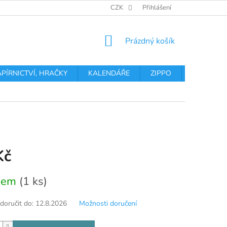
OBCHODNÍ PODMÍNKY
PODMÍNKY OCHRANY OSOBNÍCH ÚDA
CZK
Přihlášení
NÁKUPNÍ
Prázdný košík
KOŠÍK
APÍRNICTVÍ, HRAČKY
KALENDÁŘE
ZIPPO
Obchodní 
Kč
dem
(1 ks)
oručit do:
12.8.2026
Možnosti doručení