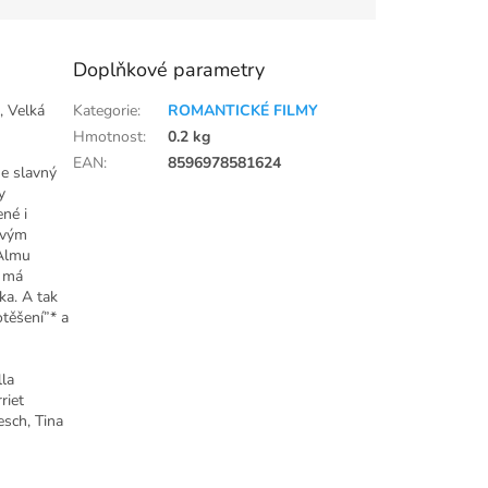
Doplňkové parametry
, Velká
Kategorie
:
ROMANTICKÉ FILMY
Hmotnost
:
0.2 kg
EAN
:
8596978581624
ne slavný
y
ené i
ovým
 Almu
t má
ka. A tak
otěšení”* a
lla
riet
esch, Tina