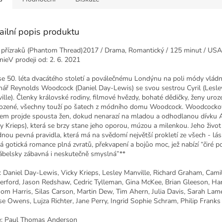
ailní popis produktu
z přízraků (Phantom Thread)2017 / Drama, Romantický / 125 minut / USA
ánieV prodeji od: 2. 6. 2021
 se 50. léta dvacátého století a poválečnému Londýnu na poli módy vlád
hář Reynolds Woodcock (Daniel Day-Lewis) se svou sestrou Cyril (Lesle
ille). Členky královské rodiny, filmové hvězdy, bohaté dědičky, ženy uroz
ozené, všechny touží po šatech z módního domu Woodcock. Woodcock
tem projde spousta žen, dokud nenarazí na mladou a odhodlanou dívku
ky Krieps), která se brzy stane jeho oporou, múzou a milenkou. Jeho živo
dnou pevná pravidla, která má na svědomí největší prokletí ze všech - lás
ná gotická romance plná zvratů, překvapení a bojůo moc, jež nabízí “čiré p
ďábelsky zábavná i neskutečně smyslná”**
í: Daniel Day-Lewis, Vicky Krieps, Lesley Manville, Richard Graham, Cami
erford, Jason Redshaw, Cedric Tylleman, Gina McKee, Brian Gleeson, Har
om Harris, Silas Carson, Martin Dew, Tim Ahern, Julia Davis, Sarah Lam
se Owens, Lujza Richter, Jane Perry, Ingrid Sophie Schram, Philip Franks
e: Paul Thomas Anderson