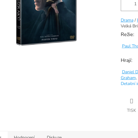
Drama
/
Velká Bri
Režie:
Paul Th
Hrají:
Daniel 
Graham
,
Detailní 
TISK
s
Hodnocení
Diskuze