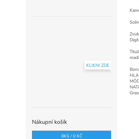
Kame
Scén
Zvuk
Digi
Titul
maďa
KLIKNI ZDE
Bon
HLA
MÓD
NATÁ
Gre
Nákupní košík
0
KS /
0 KČ