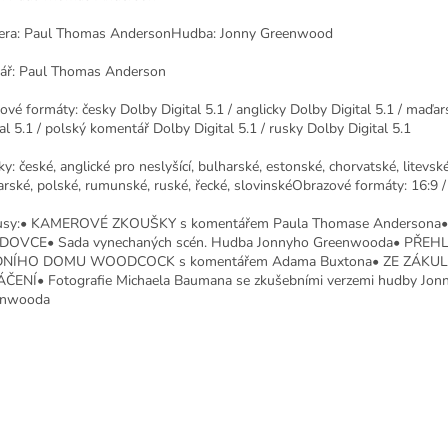
ra: Paul Thomas AndersonHudba: Jonny Greenwood
ář: Paul Thomas Anderson
ové formáty: česky Dolby Digital 5.1 / anglicky Dolby Digital 5.1 / maďa
tal 5.1 / polský komentář Dolby Digital 5.1 / rusky Dolby Digital 5.1
ky: české, anglické pro neslyšící, bulharské, estonské, chorvatské, litevské
rské, polské, rumunské, ruské, řecké, slovinskéObrazové formáty: 16:9 /
usy:• KAMEROVÉ ZKOUŠKY s komentářem Paula Thomase Andersona
DOVCE• Sada vynechaných scén. Hudba Jonnyho Greenwooda• PŘEH
NÍHO DOMU WOODCOCK s komentářem Adama Buxtona• ZE ZÁKUL
ČENÍ• Fotografie Michaela Baumana se zkušebními verzemi hudby Jon
enwooda