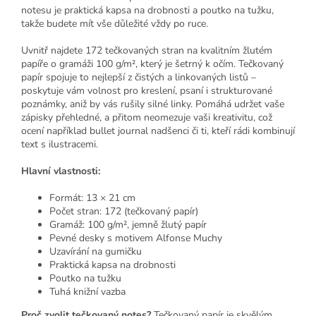
notesu je praktická kapsa na drobnosti a poutko na tužku,
takže budete mít vše důležité vždy po ruce.
Uvnitř najdete 172 tečkovaných stran na kvalitním žlutém
papíře o gramáži 100 g/m², který je šetrný k očím. Tečkovaný
papír spojuje to nejlepší z čistých a linkovaných listů –
poskytuje vám volnost pro kreslení, psaní i strukturované
poznámky, aniž by vás rušily silné linky. Pomáhá udržet vaše
zápisky přehledné, a přitom neomezuje vaši kreativitu, což
ocení například bullet journal nadšenci či ti, kteří rádi kombinují
text s ilustracemi.
Hlavní vlastnosti:
Formát: 13 × 21 cm
Počet stran: 172 (tečkovaný papír)
Gramáž: 100 g/m², jemně žlutý papír
Pevné desky s motivem Alfonse Muchy
Uzavírání na gumičku
Praktická kapsa na drobnosti
Poutko na tužku
Tuhá knižní vazba
Proč zvolit tečkovaný notes?
Tečkovaný papír je skvělým