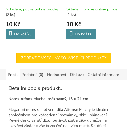
Skladem, pouze online prodej
Skladem, pouze online prodej
(2 ks)
(1 ks)
10 Kč
10 Kč
Do košíku
Do košíku
ZOBRAZIT VŠECHNY SOUVISEJÍCÍ PRODUKTY
Popis
Podobné (6)
Hodnocení
Diskuze
Ostatní informace
Detailní popis produktu
Notes Alfons Mucha, tečkovaný, 13 × 21 cm
Elegantní notes s motivem díla Alfonse Muchy je ideálním
společníkem pro každodenní poznámky, skici i plánování.
Pevné desky zajistí dlouhou životnost a díky gumičce na
uzavření zůstane vše bezpečně na svém místě. Součástí