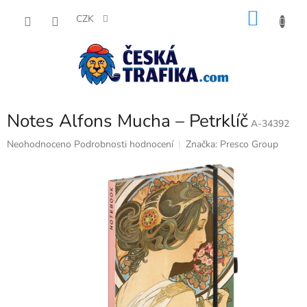
Přejít
NÁKU
na
CZK
obsah
KOŠÍK
Notes Alfons Mucha – Petrklíč
A-34392
Průměrné
Neohodnoceno
Podrobnosti hodnocení
Značka:
Presco Group
hodnocení
produktu
je
0,0
z
5
hvězdiček.