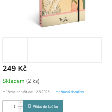
249 Kč
Měrná
Skladem
(2 ks)
cena:
Můžeme doručit do:
12.8.2026
Možnosti doručení
Přidat do košíku