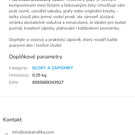
kompromisem mezi čistými a linkovanými listy. Umožňuje vám
psát rovně, vytvářet tabulky, grafy nebo originální kresby –
tečky slouží jako jemný vodicí prvek, ale zároveň zůstává
stránka dostatečně vzdušná a nenarušená. Je ideální pro bullet
journal, kreativní zápisky, plánování i každodenní poznámky.
Dopřejte si stylový a praktický zápisník, který rozzáří každý
pracovní den i tvořivé chvíle!
Doplňkové parametry
Kategorie
:
BLOKY A ZÁPISNÍKY
Hmotnost
:
0.25 kg
EAN
:
8595689343927
Z
á
p
a
Kontakt
t
í
info
@
ceskatrafika.com