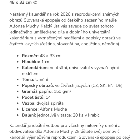
48 x 33 cm
🎨
Nástěnný kalendář na rok 2026 s reprodukcemi známých
obrazů Slovanské epopeje od českého secesního malíře
Alfonse Muchy. Každý list vás zavede do světa tohoto
jedinečného uměleckého díla a doplní ho univerzální
kalendárium s vyznačenými nedělemi a popisky obrazů ve
čtyřech jazycích (čeština, slovenština, angličtina, němčina).
Rozměr:
48 × 33 cm
Hloubka:
1 cm
Kalendárium:
neutrální, univerzální s vyznačenými
nedělemi
Téma:
Umění
Popisky obrazů:
ve čtyřech jazycích (CZ, SK, EN, DE)
Gramáž papíru:
150 g/m²
Počet listů:
14
Vazba:
dvojitá spirála
Licence:
Alfons Mucha
Balení:
jednotlivě v tašce; 20 ks v krabici
Kalendář je ideální volbou pro všechny milovníky umění a
obdivovatele díla Alfonse Muchy. Zkrášlete svůj domov či
kancelář výjimečnými reprodukcemi Slovanské epopeje po celý