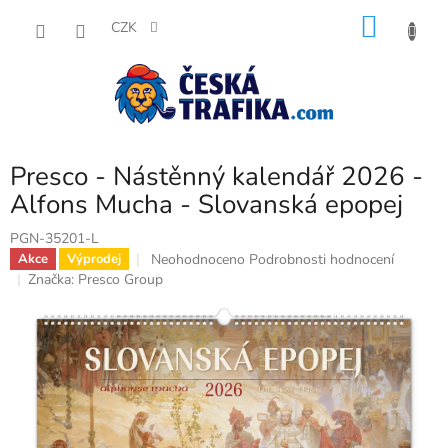
Přejít
NÁKU
na
CZK
obsah
KOŠÍK
Presco - Nástěnný kalendář 2026 -
Alfons Mucha - Slovanská epopej
PGN-35201-L
Průměrné
Neohodnoceno
Podrobnosti hodnocení
Akce
Výprodej
hodnocení
Značka:
Presco Group
produktu
je
0,0
z
5
hvězdiček.