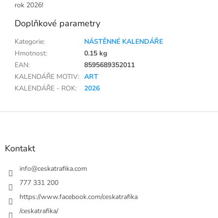
rok 2026!
Doplňkové parametry
Kategorie
:
NÁSTĚNNÉ KALENDÁŘE
Hmotnost
:
0.15 kg
EAN
:
8595689352011
KALENDÁŘE MOTIV
:
ART
KALENDÁŘE - ROK
:
2026
Z
á
p
a
Kontakt
t
í
info
@
ceskatrafika.com
777 331 200
https://www.facebook.com/ceskatrafika
/ceskatrafika/