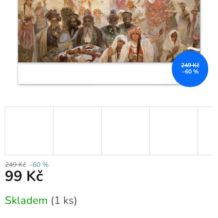
249 Kč
–60 %
249 Kč
–60 %
99 Kč
Měrná
Skladem
(1 ks)
cena: