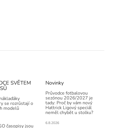
DCE SVĚTEM
Novinky
ISŮ
Průvodce fotbalovou
sezónou 2026/2027 je
 náklaďáky
tady: Proč by vám nový
y se rozrůstají o
Hattrick Ligový speciál
h modelů
neměl chybět u stolku?
6.8.2026
O časopisy jsou