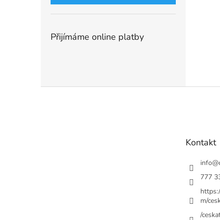
Přijímáme online platby
Z
á
p
a
t
Kontakt
í
info
@
777 3
https
m/cesk
/ceskat