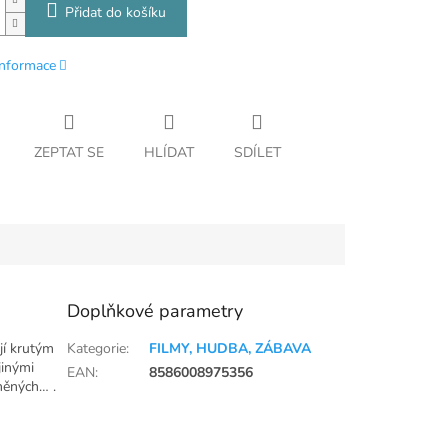
Přidat do košíku
informace
ZEPTAT SE
HLÍDAT
SDÍLET
Doplňkové parametry
jí krutým
Kategorie
:
FILMY, HUDBA, ZÁBAVA
jinými
EAN
:
8586008975356
něných… .