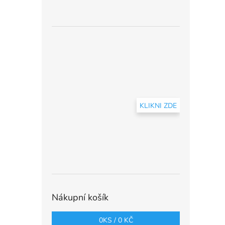
KLIKNI ZDE
Nákupní košík
0
KS /
0 KČ