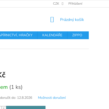
OBCHODNÍ PODMÍNKY
PODMÍNKY OCHRANY OSOBNÍCH ÚDA
CZK
Přihlášení
NÁKUPNÍ
Prázdný košík
KOŠÍK
APÍRNICTVÍ, HRAČKY
KALENDÁŘE
ZIPPO
Obchodní 
Kč
dem
(1 ks)
oručit do:
12.8.2026
Možnosti doručení