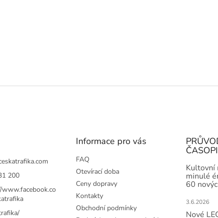
Informace pro vás
PRŮVO
ČASOP
FAQ
ceskatrafika.com
Kultovní
Otevírací doba
31 200
minulé ér
Ceny dopravy
60 novýc
://www.facebook.co
Kontakty
atrafika
3.6.2026
Obchodní podmínky
rafika/
Nové LEG