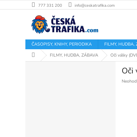
Přejít
777 331 200
info@ceskatrafika.com
na
obsah
ČASOPISY, KNIHY, PERIODIKA
FILMY, HUDBA,
Domů
FILMY, HUDBA, ZÁBAVA
Oči války (DV
P
Oči 
o
s
Průměr
Neohod
t
hodnoce
r
produkt
a
je
n
0,0
z
n
5
í
hvězdiče
p
a