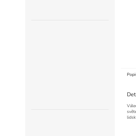
n
e
l
Popi
Det
Vále
svět
lids