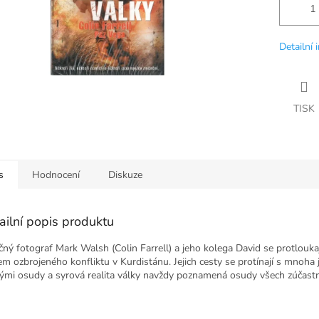
Detailní 
TISK
s
Hodnocení
Diskuze
ailní popis produktu
čný fotograf Mark Walsh (Colin Farrell) a jeho kolega David se protlouka
em ozbrojeného konfliktu v Kurdistánu. Jejich cesty se protínají s mnoha 
kými osudy a syrová realita války navždy poznamená osudy všech zúčast