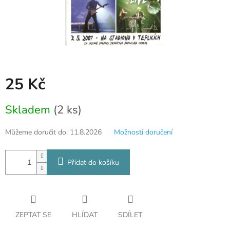
25 Kč
Měrná
Skladem
(2 ks)
cena:
Můžeme doručit do:
11.8.2026
Možnosti doručení
Přidat do košíku
ZEPTAT SE
HLÍDAT
SDÍLET