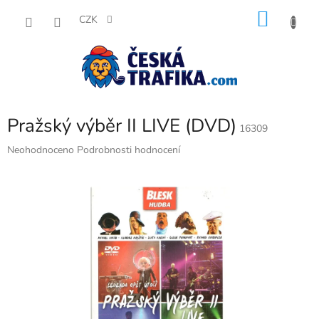
Přejít
NÁKU
na
CZK
obsah
KOŠÍK
Pražský výběr II LIVE (DVD)
16309
Průměrné
Neohodnoceno
Podrobnosti hodnocení
hodnocení
produktu
je
0,0
z
5
hvězdiček.