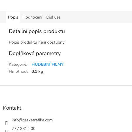
Popis
Hodnocení
Diskuze
Detailní popis produktu
Popis produktu není dostupný
Doplňkové parametry
Kategorie
:
HUDEBNÍ FILMY
Hmotnost
:
0.1 kg
Z
á
p
a
Kontakt
t
í
info
@
ceskatrafika.com
777 331 200