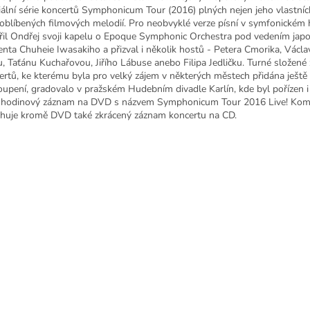
iální série koncertů Symphonicum Tour (2016) plných nejen jeho vlastníc
i oblíbených filmových melodií. Pro neobvyklé verze písní v symfonickém
ířil Ondřej svoji kapelu o Epoque Symphonic Orchestra pod vedením ja
genta Chuheie Iwasakiho a přizval i několik hostů - Petera Cmorika, Václ
u, Taťánu Kuchařovou, Jiřího Lábuse anebo Filipa Jedličku. Turné složené
ertů, ke kterému byla pro velký zájem v některých městech přidána ještě
oupení, gradovalo v pražském Hudebním divadle Karlín, kde byl pořízen i
hodinový záznam na DVD s názvem Symphonicum Tour 2016 Live! Kom
huje kromě DVD také zkrácený záznam koncertu na CD.