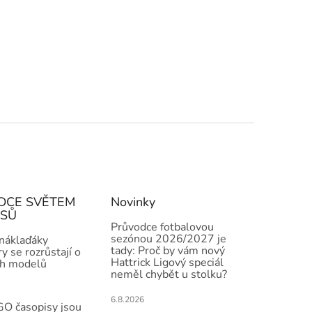
DCE SVĚTEM
Novinky
ISŮ
Průvodce fotbalovou
sezónou 2026/2027 je
 náklaďáky
tady: Proč by vám nový
y se rozrůstají o
Hattrick Ligový speciál
h modelů
neměl chybět u stolku?
6.8.2026
O časopisy jsou