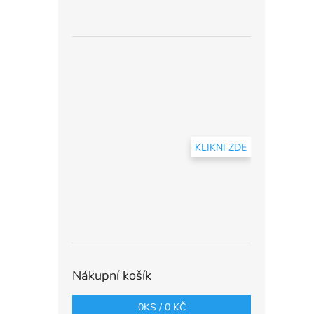
KLIKNI ZDE
Nákupní košík
0
KS /
0 KČ