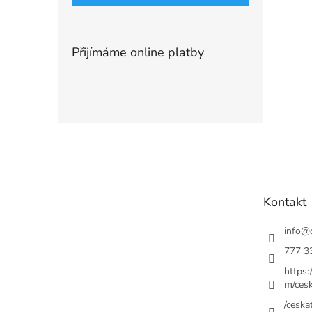
Přijímáme online platby
Z
á
p
a
t
Kontakt
í
info
@
777 3
https
m/cesk
/ceskat