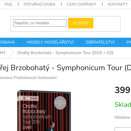
FAQ
OTEVÍRACÍ DOBA
CENY DOPRAVY
KONTAKTY
HLEDAT
 ZÁBAVA
MODELY, MODELÁŘSTVÍ
SBĚRATELSTVÍ
P
LMY
Ondřej Brzobohatý - Symphonicum Tour (DVD + CD)
řej Brzobohatý - Symphonicum Tour (
né
noceno
Podrobnosti hodnocení
ní
399
u
Měrná
Skla
cena:
k.
Můžeme d