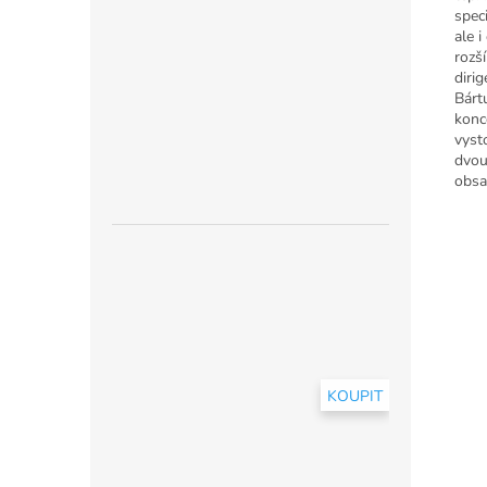
spec
ale 
rozš
diri
Bárt
konc
vyst
dvou
obsa
KOUPIT