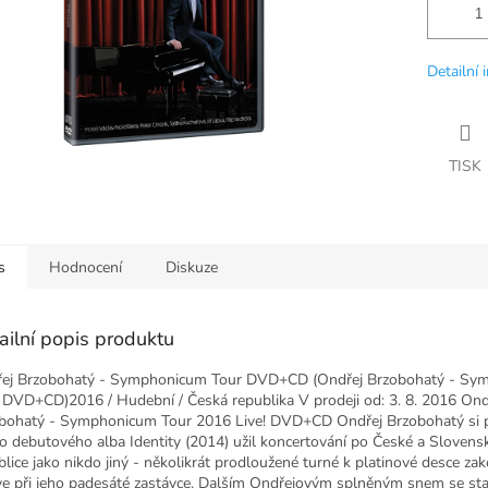
Detailní 
TISK
s
Hodnocení
Diskuze
ailní popis produktu
ej Brzobohatý - Symphonicum Tour DVD+CD (Ondřej Brzobohatý - Sy
 DVD+CD)2016 / Hudební / Česká republika V prodeji od: 3. 8. 2016 Ond
bohatý - Symphonicum Tour 2016 Live! DVD+CD Ondřej Brzobohatý si 
o debutového alba Identity (2014) užil koncertování po České a Slovens
blice jako nikdo jiný - několikrát prodloužené turné k platinové desce zak
ve při jeho padesáté zastávce. Dalším Ondřejovým splněným snem se sta