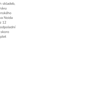
h skladeb,
 hávu
ponského
ava Noida
 z 12
 odpolední
 skoro
plet