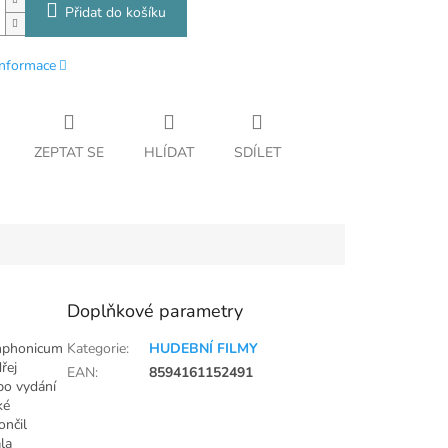
Přidat do košíku
informace
ZEPTAT SE
HLÍDAT
SDÍLET
Doplňkové parametry
mphonicum
Kategorie
:
HUDEBNÍ FILMY
řej
EAN
:
8594161152491
po vydání
ké
ončil
la