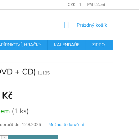
OBCHODNÍ PODMÍNKY
PODMÍNKY OCHRANY OSOBNÍCH ÚDA
CZK
Přihlášení
NÁKUPNÍ
Prázdný košík
KOŠÍK
APÍRNICTVÍ, HRAČKY
KALENDÁŘE
ZIPPO
Obchodní 
DVD + CD)
11135
 Kč
dem
(1 ks)
oručit do:
12.8.2026
Možnosti doručení