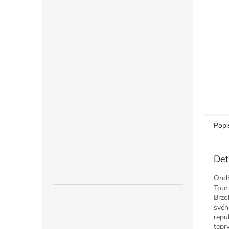
n
e
l
Popi
Det
Ondř
Tour
Brzo
svéh
repu
tepr