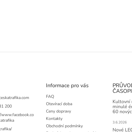
Informace pro vás
PRŮVO
ČASOP
FAQ
ceskatrafika.com
Kultovní
Otevírací doba
31 200
minulé ér
Ceny dopravy
60 novýc
://www.facebook.co
Kontakty
atrafika
3.6.2026
Obchodní podmínky
rafika/
Nové LEG