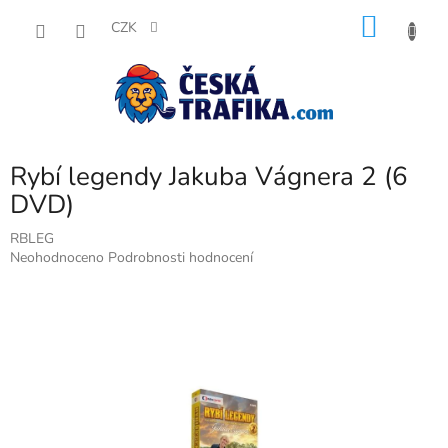
Přejít
NÁKU
na
CZK
obsah
KOŠÍK
Rybí legendy Jakuba Vágnera 2 (6
DVD)
RBLEG
Průměrné
Neohodnoceno
Podrobnosti hodnocení
hodnocení
produktu
je
0,0
z
5
hvězdiček.