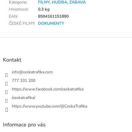
Kategorie
:
FILMY, HUDBA, ZÁBAVA
Hmotnost
:
0.3 kg
EAN
:
8594161151890
ČESKÉ FILMY
:
DOKUMENTY
Z
á
p
a
Kontakt
t
í
info
@
ceskatrafika.com
777 331 200
https://www.facebook.com/ceskatrafika
/ceskatrafika/
https://www.youtube.com/@CeskaTrafika
Informace pro vás