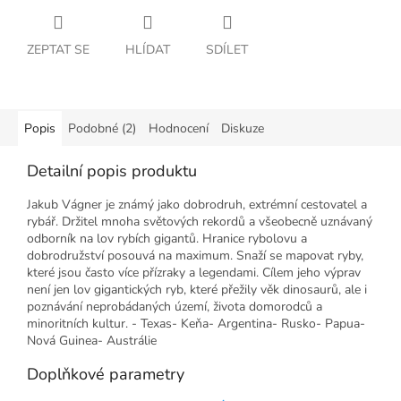
ZEPTAT SE
HLÍDAT
SDÍLET
Popis
Podobné (2)
Hodnocení
Diskuze
Detailní popis produktu
Jakub Vágner je známý jako dobrodruh, extrémní cestovatel a
rybář. Držitel mnoha světových rekordů a všeobecně uznávaný
odborník na lov rybích gigantů. Hranice rybolovu a
dobrodružství posouvá na maximum. Snaží se mapovat ryby,
které jsou často více přízraky a legendami. Cílem jeho výprav
není jen lov gigantických ryb, které přežily věk dinosaurů, ale i
poznávání neprobádaných území, života domorodců a
minoritních kultur. - Texas- Keňa- Argentina- Rusko- Papua-
Nová Guinea- Austrálie
Doplňkové parametry