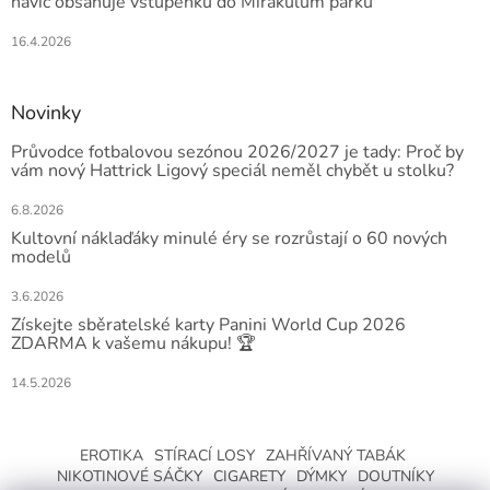
navíc obsahuje vstupenku do Mirakulum parku
16.4.2026
Novinky
Průvodce fotbalovou sezónou 2026/2027 je tady: Proč by
vám nový Hattrick Ligový speciál neměl chybět u stolku?
6.8.2026
Kultovní náklaďáky minulé éry se rozrůstají o 60 nových
modelů
3.6.2026
Získejte sběratelské karty Panini World Cup 2026
ZDARMA k vašemu nákupu! 🏆
14.5.2026
EROTIKA
STÍRACÍ LOSY
ZAHŘÍVANÝ TABÁK
NIKOTINOVÉ SÁČKY
CIGARETY
DÝMKY
DOUTNÍKY