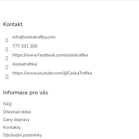
Z
á
p
a
Kontakt
t
í
info
@
ceskatrafika.com
777 331 200
https://www.facebook.com/ceskatrafika
/ceskatrafika/
https://www.youtube.com/@CeskaTrafika
Informace pro vás
FAQ
Otevírací doba
Ceny dopravy
Kontakty
Obchodní podmínky