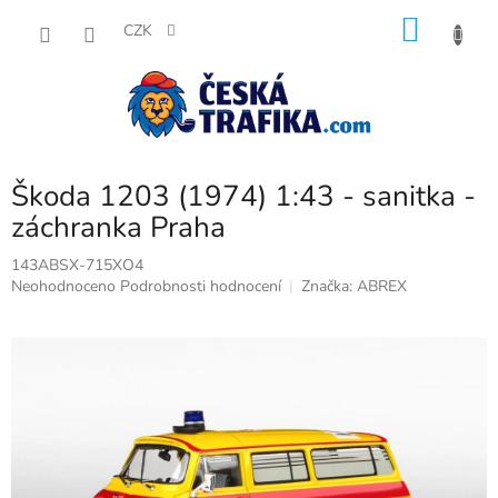
Přejít
NÁKU
na
CZK
obsah
KOŠÍK
Škoda 1203 (1974) 1:43 - sanitka -
záchranka Praha
143ABSX-715XO4
Průměrné
Neohodnoceno
Podrobnosti hodnocení
Značka:
ABREX
hodnocení
produktu
je
0,0
z
5
hvězdiček.