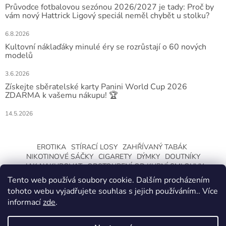
Průvodce fotbalovou sezónou 2026/2027 je tady: Proč by
vám nový Hattrick Ligový speciál neměl chybět u stolku?
6.8.2026
Kultovní náklaďáky minulé éry se rozrůstají o 60 nových
modelů
3.6.2026
Získejte sběratelské karty Panini World Cup 2026
ZDARMA k vašemu nákupu! 🏆
14.5.2026
EROTIKA
STÍRACÍ LOSY
ZAHŘÍVANÝ TABÁK
NIKOTINOVÉ SÁČKY
CIGARETY
DÝMKY
DOUTNÍKY
JAK NAKUPOVAT
ODSTOUPENÍ OD KUPNÍ SMLOUVY
Tento web používá soubory cookie. Dalším procházením
tohoto webu vyjadřujete souhlas s jejich používáním.. Více
informací
zde
.