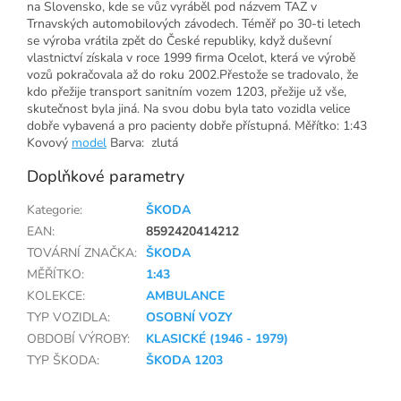
na Slovensko, kde se vůz vyráběl pod názvem TAZ v
Trnavských automobilových závodech. Téměř po 30-ti letech
se výroba vrátila zpět do České republiky, když duševní
vlastnictví získala v roce 1999 firma Ocelot, která ve výrobě
vozů pokračovala až do roku 2002.Přestože se tradovalo, že
kdo přežije transport sanitním vozem 1203, přežije už vše,
skutečnost byla jiná. Na svou dobu byla tato vozidla velice
dobře vybavená a pro pacienty dobře přístupná. Měřítko: 1:43
Kovový
model
Barva: zlutá
Doplňkové parametry
Kategorie
:
ŠKODA
EAN
:
8592420414212
TOVÁRNÍ ZNAČKA
:
ŠKODA
MĚŘÍTKO
:
1:43
KOLEKCE
:
AMBULANCE
TYP VOZIDLA
:
OSOBNÍ VOZY
OBDOBÍ VÝROBY
:
KLASICKÉ (1946 - 1979)
TYP ŠKODA
:
ŠKODA 1203