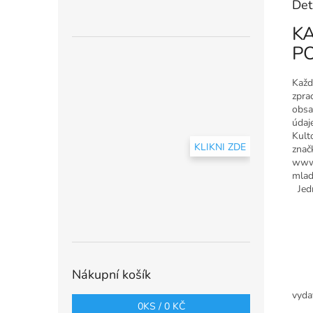
Det
K
P
Každ
zpra
obsa
údaj
Kult
KLIKNI ZDE
znač
www.
mlad
Jedn
Nákupní košík
vyda
0
KS /
0 KČ