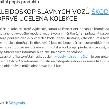
ailní popis produktu
ALEIDOSKOP SLAVNÝCH VOZŮ
ŠKOD
OPRVÉ UCELENÁ KOLEKCE
é číslo kolekce, které vyjde ždy jednou za čtrnáct dní, obsahuje kromě kva
covaného kovového modelu vozu Škoda v měřítku 1:43 i přibalený časopi
huje poutavé články o vozech Škoda (popis, ilustrace, kalendárium a tec
e). Kolekce doplňuje již dříve vyšlé kolekce Legendárních automobilů min
ovních autobusů minulé éry a přímo také konkuruje, především cenově,
ky Abrex❗ Více informací o kolekci naleznete na stránce
ceskatrafika.com/slavneskodovky
Modely nejsou hračky
❗ Nejsou urče
ším 14-ti let❗ Vyobrazení modelu na fotografii eshopu se může lišit do s
a objednávka může obsahovat jen 1 kus.
vatel:
DeAgostini