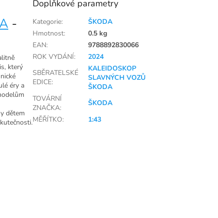
Doplňkové parametry
A
-
Kategorie
:
ŠKODA
Hmotnost
:
0.5 kg
EAN
:
9788892830066
ROK VYDÁNÍ
:
2024
litně
s, který
KALEIDOSKOP
SBĚRATELSKÉ
hnické
SLAVNÝCH VOZŮ
EDICE
:
ulé éry a
ŠKODA
 modelům
TOVÁRNÍ
ŠKODA
ZNAČKA
:
ny dětem
MĚŘÍTKO
:
1:43
kutečnosti.