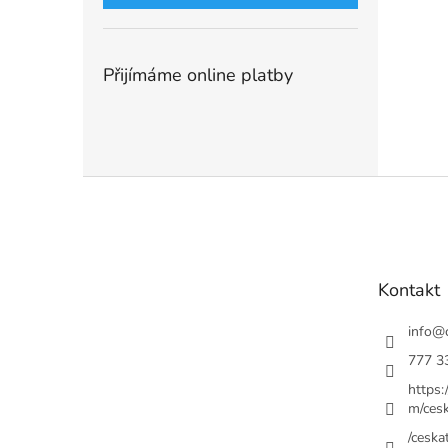
Přijímáme online platby
Z
á
p
a
t
Kontakt
í
info
@
777 3
https
m/cesk
/ceskat