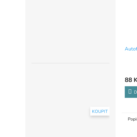
Auto
88 
D
KOUPIT
Popi