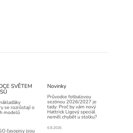
DCE SVĚTEM
Novinky
ISŮ
Průvodce fotbalovou
sezónou 2026/2027 je
 náklaďáky
tady: Proč by vám nový
y se rozrůstají o
Hattrick Ligový speciál
h modelů
neměl chybět u stolku?
6.8.2026
O časopisy jsou