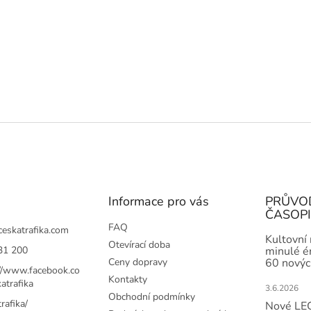
Informace pro vás
PRŮVO
ČASOP
FAQ
ceskatrafika.com
Kultovní
Otevírací doba
31 200
minulé ér
Ceny dopravy
60 novýc
://www.facebook.co
Kontakty
atrafika
3.6.2026
Obchodní podmínky
rafika/
Nové LEG