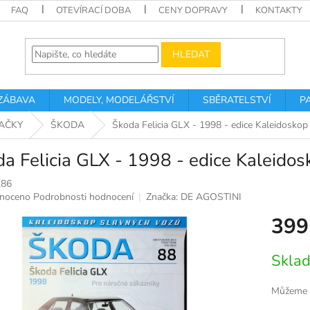
FAQ
OTEVÍRACÍ DOBA
CENY DOPRAVY
KONTAKTY
HLEDAT
 ZÁBAVA
MODELY, MODELÁŘSTVÍ
SBĚRATELSTVÍ
P
AČKY
ŠKODA
Škoda Felicia GLX - 1998 - edice Kaleidoskop
a Felicia GLX - 1998 - edice Kaleido
_86
né
noceno
Podrobnosti hodnocení
Značka:
DE AGOSTINI
ní
399
u
Měrná
Sklad
cena:
k.
Můžeme d