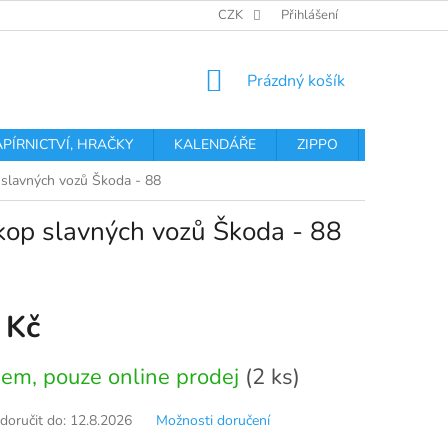
OBCHODNÍ PODMÍNKY
PODMÍNKY OCHRANY OSOBNÍCH ÚDA
CZK
Přihlášení
NÁKUPNÍ
Prázdný košík
KOŠÍK
APÍRNICTVÍ, HRAČKY
KALENDÁŘE
ZIPPO
Obchodní 
 slavných vozů Škoda - 88
skop slavných vozů Škoda - 88
 Kč
em, pouze online prodej
(2 ks)
oručit do:
12.8.2026
Možnosti doručení