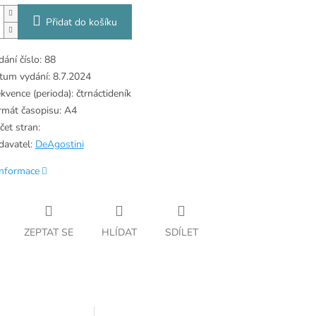
Přidat do košíku
dání číslo: 88
tum vydání: 8.7.2024
ekvence (perioda): čtrnáctideník
rmát časopisu: A4
čet stran:
davatel:
DeAgostini
informace
ZEPTAT SE
HLÍDAT
SDÍLET