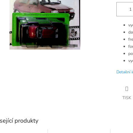
vy
da
fr
fo
po
vy
Detailní 
TISK
sející produkty