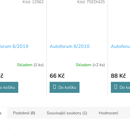
Kód:
12562
Kód:
7SEDI425
forum 6/2019
Autoforum 6/2010
Autofor
Skladem
(1 ks)
Skladem
(>2 ks)
Kč
66 Kč
88 Kč
o košíku
Do košíku
Do ko
s
Podobné (8)
Související soubory (1)
Hodnocení