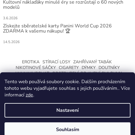
Kultovní náklaďáky minulé éry se rozrůstají o 60 nových
modelů
3.6.2026
Získejte sběratelské karty Panini World Cup 2026
ZDARMA k vašemu nákupu! 🏆
14.5.2026
EROTIKA
STÍRACÍ LOSY
ZAHŘÍVANÝ TABÁK
NIKOTINOVÉ SÁČKY
CIGARETY
DÝMKY
DOUTNÍKY
JAK NAKUPOVAT
ODSTOUPENÍ OD KUPNÍ SMLOUVY
Tento web používá soubory cookie. Dalším procházením
tohoto webu vyjadřujete souhlas s jejich používáním.. Více
informací
zde
.
Nastavení
Vytvořil Shoptet
ZMĚNA OTEVÍRACÍ DOBY O LETNÍCH
PRÁZDNINÁCH. KLIKNETE A DOZVÍTE SE
Souhlasím
Copyright 2026
CeskaTrafika.com
. Všechna práva vyhrazena.
VÍCE.