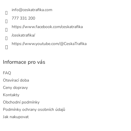
t
í
info
@
ceskatrafika.com
777 331 200
https://www.facebook.com/ceskatrafika
/ceskatrafika/
https://www.youtube.com/@CeskaTrafika
Informace pro vás
FAQ
Otevírací doba
Ceny dopravy
Kontakty
Obchodní podmínky
Podmínky ochrany osobních údajů
Jak nakupovat