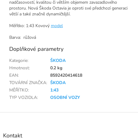
nadčasovostí, kvalitou či větším objemem zavazadlového
prostoru. Nová Škoda Octavia je oproti své předchozí generaci
větší a také značně dynamičtější.
Měřítko: 1:43 Kovový
model
Barva: růžová
Doplňkové parametry
Kategorie
:
ŠKODA
Hmotnost
:
0.2 kg
EAN
:
8592420414618
TOVÁRNÍ ZNAČKA
:
ŠKODA
MĚŘÍTKO
:
1:43
TYP VOZIDLA
:
OSOBNÍ VOZY
Z
á
p
a
Kontakt