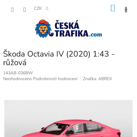
Přejít
NÁKU
na
CZK
obsah
KOŠÍK
Škoda Octavia IV (2020) 1:43 -
růžová
143AB-036BW
Průměrné
Neohodnoceno
Podrobnosti hodnocení
Značka:
ABREX
hodnocení
produktu
je
0,0
z
5
hvězdiček.