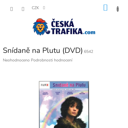
Přejít
NÁKU
na
CZK
obsah
KOŠÍK
Snídaně na Plutu (DVD)
6542
Průměrné
Neohodnoceno
Podrobnosti hodnocení
hodnocení
produktu
je
0,0
z
5
hvězdiček.