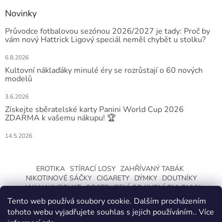
Novinky
Průvodce fotbalovou sezónou 2026/2027 je tady: Proč by
vám nový Hattrick Ligový speciál neměl chybět u stolku?
6.8.2026
Kultovní náklaďáky minulé éry se rozrůstají o 60 nových
modelů
3.6.2026
Získejte sběratelské karty Panini World Cup 2026
ZDARMA k vašemu nákupu! 🏆
14.5.2026
EROTIKA
STÍRACÍ LOSY
ZAHŘÍVANÝ TABÁK
NIKOTINOVÉ SÁČKY
CIGARETY
DÝMKY
DOUTNÍKY
JAK NAKUPOVAT
ODSTOUPENÍ OD KUPNÍ SMLOUVY
Tento web používá soubory cookie. Dalším procházením
tohoto webu vyjadřujete souhlas s jejich používáním.. Více