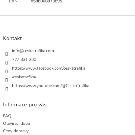
EAN
:
8586008973895
Z
á
p
a
Kontakt
t
í
info
@
ceskatrafika.com
777 331 200
https://www.facebook.com/ceskatrafika
/ceskatrafika/
https://www.youtube.com/@CeskaTrafika
Informace pro vás
FAQ
Otevírací doba
Ceny dopravy