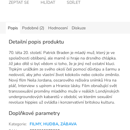
ZEPTAT SE
HLÍDAT
SDÍLET
Popis
Podobné (2)
Hodnocení
Diskuze
Detailní popis produktu
70. léta 20. století. Patrick Braden je mladý muž, který je ve
společnosti oblíbený, ale marně si hraje na drsného chlápka.
Již jako dítě si byl vědom si toho, že je jiný než ostatní kluci.
Trpkým urážkám ze svého okolí čelí pomocí důvtipu a šarmu a
nedovolí, aby jeho vlastní život kdokoliv nebo cokoliv změnilo.
Nový film Neila Jordana, oscarového režiséra snímků Hra na
pláč, Interview s upírem a Hranice lásky. Film obnažující svět
transsexuální proměny mladého muže v reáliích Londýnských
undergroundových kabaretů v období, ve kterém sexuální
revoluce hippies už ovládla i konzervativní britskou kulturu.
Doplňkové parametry
Kategorie
:
FILMY, HUDBA, ZÁBAVA