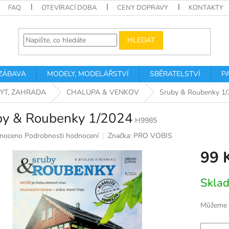
FAQ
OTEVÍRACÍ DOBA
CENY DOPRAVY
KONTAKTY
HLEDAT
 ZÁBAVA
MODELY, MODELÁŘSTVÍ
SBĚRATELSTVÍ
P
BYT, ZAHRADA
CHALUPA & VENKOV
Sruby & Roubenky 1
by & Roubenky 1/2024
H9985
né
noceno
Podrobnosti hodnocení
Značka:
PRO VOBIS
ní
99 
u
Měrná
Skla
cena:
k.
Můžeme d