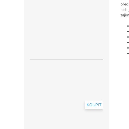
před
nich
zají
KOUPIT