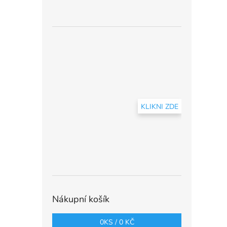
KLIKNI ZDE
Nákupní košík
0
KS /
0 KČ