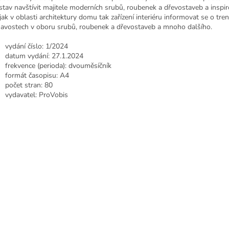
stav navštívit majitele moderních srubů, roubenek a dřevostaveb a inspir
 jak v oblasti architektury domu tak zařízení interiéru informovat se o tre
mavostech v oboru srubů, roubenek a dřevostaveb a mnoho dalšího.
vydání číslo: 1/2024
datum vydání: 27.1.2024
frekvence (perioda): dvouměsíčník
formát časopisu: A4
počet stran: 80
vydavatel: ProVobis