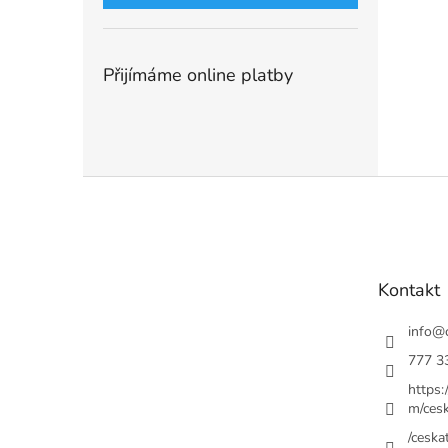
Přijímáme online platby
Z
á
p
a
t
Kontakt
í
info
@
777 3
https
m/cesk
/ceskat