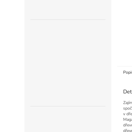
n
e
l
Popi
Det
Zají
spoč
v dř
Maga
dřev
dřev