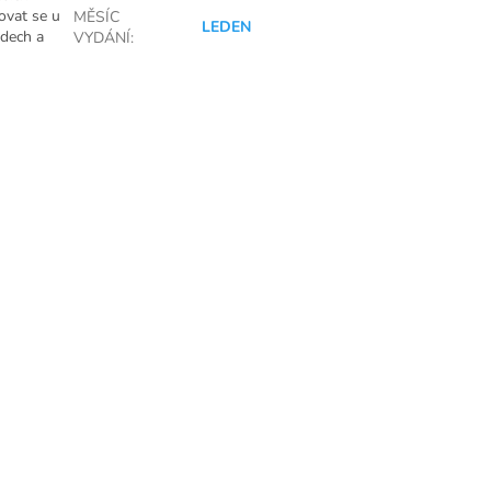
ovat se u
MĚSÍC
LEDEN
ndech a
VYDÁNÍ
: