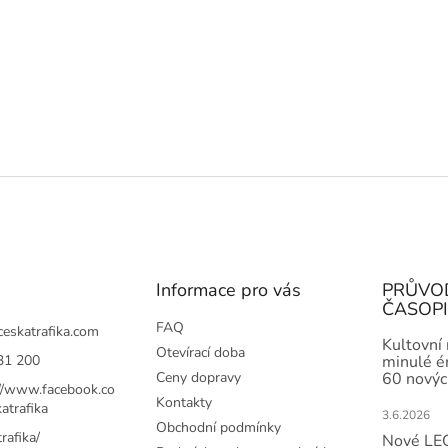
Informace pro vás
PRŮVO
ČASOP
FAQ
ceskatrafika.com
Kultovní
Otevírací doba
31 200
minulé ér
Ceny dopravy
60 novýc
://www.facebook.co
Kontakty
atrafika
3.6.2026
Obchodní podmínky
rafika/
Nové LEG