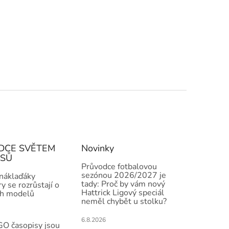
DCE SVĚTEM
Novinky
ISŮ
Průvodce fotbalovou
sezónou 2026/2027 je
 náklaďáky
tady: Proč by vám nový
y se rozrůstají o
Hattrick Ligový speciál
h modelů
neměl chybět u stolku?
6.8.2026
O časopisy jsou