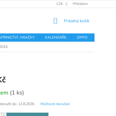
OBCHODNÍ PODMÍNKY
PODMÍNKY OCHRANY OSOBNÍCH ÚDA
CZK
Přihlášení
NÁKUPNÍ
Prázdný košík
KOŠÍK
APÍRNICTVÍ, HRAČKY
KALENDÁŘE
ZIPPO
Obchodní 
/2024
Kč
dem
(1 ks)
oručit do:
12.8.2026
Možnosti doručení