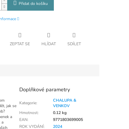
Přidat do košíku
informace
ZEPTAT SE
HLÍDAT
SDÍLET
Doplňkové parametry
čem
CHALUPA &
Kategorie
:
t, jak se
VENKOV
eb?
Hmotnost
:
0.12 kg
benek a
EAN
:
9771803699005
 a
ROK VYDÁNÍ
:
2024
ašich