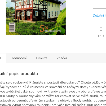
Detailní 
TISK
s
Hodnocení
Diskuze
Značka
ailní popis produktu
máte se o roubenky? Plánujete si postavit dřevostavbu? Chcete vědět, v 
ívají výhody srubů či roubenek ve srovnání se zděnými domy? Chcete vědě
evostavbě žije? Jaké jsou novinky, trendy a zajímavosti v oboru dřevostav
zín Sruby & Roubenky vám pomůže: zorientovat se ve světě srubů, rou
ostaveb porozumět dřevěným stavbám a objevit výhody srubů, roubenek
ostaveb vybrat správnou roubenku pro vaše bydlení zařídit srub podle v