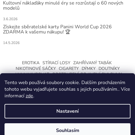
Kultovní náklaďáky minulé éry se rozrůstají o 60 nových
modelů
3.6.2026
Získejte sběratelské karty Panini World Cup 2026
ZDARMA k vašemu nákupu! 🏆
14.5.2026
EROTIKA
STÍRACÍ LOSY
ZAHŘÍVANÝ TABÁK
NIKOTINOVÉ SÁČKY
CIGARETY
DÝMKY
DOUTNÍKY
JAK NAKUPOVAT
ODSTOUPENÍ OD KUPNÍ SMLOUVY
Tento web používá soubory cookie. Dalším procházením
tohoto webu vyjadřujete souhlas s jejich používáním.. Více
informací
zde
.
Nastavení
Vytvořil Shoptet
ZMĚNA OTEVÍRACÍ DOBY O LETNÍCH
PRÁZDNINÁCH. KLIKNETE A DOZVÍTE SE
Souhlasím
Copyright 2026
CeskaTrafika.com
. Všechna práva vyhrazena.
VÍCE.