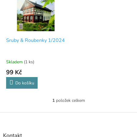
p
i
r
s
o
p
d
r
u
o
k
d
t
Sruby & Roubenky 1/2024
u
ů
k
t
Skladem
(1 ks)
ů
99 Kč
Do košíku
1
položek celkem
O
v
l
Z
á
á
d
p
a
a
Kontakt