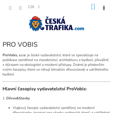
Přejít
NÁKU
na
CZK
obsah
KOŠÍK
PRO VOBIS
ProVobis, s.r.o.
je české vydavatelství, které se specializuje na
publikace zaměřené na stavebnictví, architekturu a bydlení, převážně
s důrazem na ekologické a moderní přístupy. Známé je především
svými časopisy, které se věnují tématům dřevostaveb a udržitelného
bydlení.
Hlavní časopisy vydavatelství ProVobis:
1.
Dřevo&Stavby
Vlajkový časopis vydavatelství zaměřený na moderní
dřevostavby, inspiraci pro stavbu rodinných domů a udržitelné