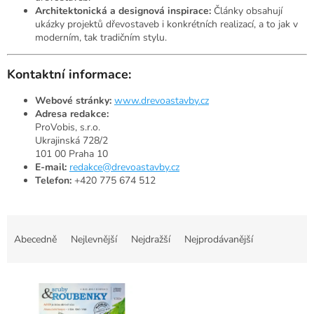
Architektonická a designová inspirace:
Články obsahují
ukázky projektů dřevostaveb i konkrétních realizací, a to jak v
moderním, tak tradičním stylu.
Kontaktní informace:
Webové stránky:
www.drevoastavby.cz
Adresa redakce:
ProVobis, s.r.o.
Ukrajinská 728/2
101 00 Praha 10
E-mail:
redakce@drevoastavby.cz
Telefon:
+420 775 674 512
Ř
a
Abecedně
Nejlevnější
Nejdražší
Nejprodávanější
z
e
V
n
ý
í
p