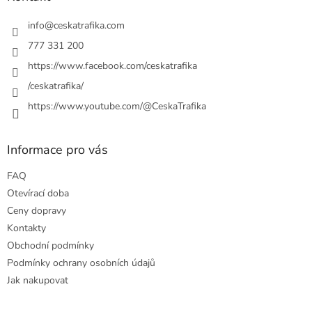
c
t
í
í
info
@
ceskatrafika.com
p
r
777 331 200
v
https://www.facebook.com/ceskatrafika
k
y
/ceskatrafika/
v
ý
https://www.youtube.com/@CeskaTrafika
p
i
s
Informace pro vás
u
FAQ
Otevírací doba
Ceny dopravy
Kontakty
Obchodní podmínky
Podmínky ochrany osobních údajů
Jak nakupovat