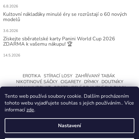
6.8.2026
Kultovní náklaďáky minulé éry se rozrůstají o 60 nových
modelů
3.6.2026
Získejte sběratelské karty Panini World Cup 2026
ZDARMA k vašemu nákupu! 🏆
14.5.2026
EROTIKA
STÍRACÍ LOSY
ZAHŘÍVANÝ TABÁK
NIKOTINOVÉ SÁČKY
CIGARETY
DÝMKY
DOUTNÍKY
JAK NAKUPOVAT
ODSTOUPENÍ OD KUPNÍ SMLOUVY
Tento web používá soubory cookie. Dalším procházením
tohoto webu vyjadřujete souhlas s jejich používáním.. Více
informací
zde
.
Nastavení
Vytvořil Shoptet
ZMĚNA OTEVÍRACÍ DOBY O LETNÍCH