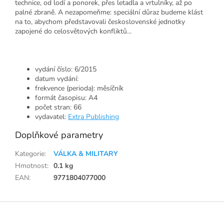
technice, od lodí a ponorek, přes letadla a vrtulníky, až po
palné zbraně. A nezapomeňme: speciální důraz budeme klást
na to, abychom představovali československé jednotky
zapojené do celosvětových konfliktů...
vydání číslo: 6/2015
datum vydání:
frekvence (perioda): měsíčník
formát časopisu: A4
počet stran: 66
vydavatel:
Extra Publishing
Doplňkové parametry
Kategorie
:
VÁLKA & MILITARY
Hmotnost
:
0.1 kg
EAN
:
9771804077000
Z
á