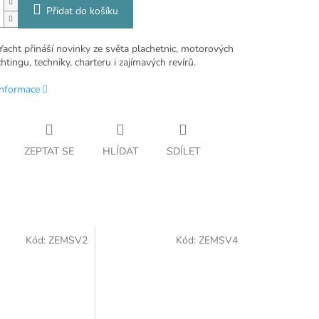
Přidat do košíku
Yacht přináší novinky ze světa plachetnic, motorových
chtingu, techniky, charteru i zajímavých revírů.
informace
ZEPTAT SE
HLÍDAT
SDÍLET
Kód:
ZEMSV2
Kód:
ZEMSV4