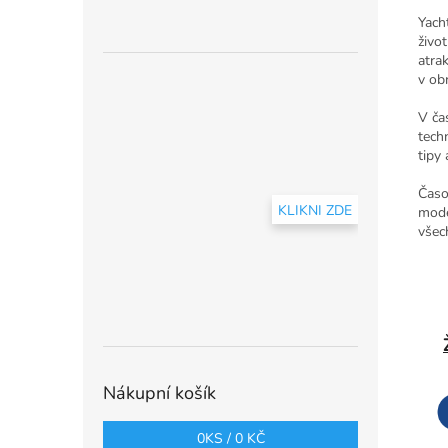
Yach
živo
atrak
v obr
V ča
techn
tipy 
Časo
KLIKNI ZDE
mode
všech
Nákupní košík
0
KS /
0 KČ