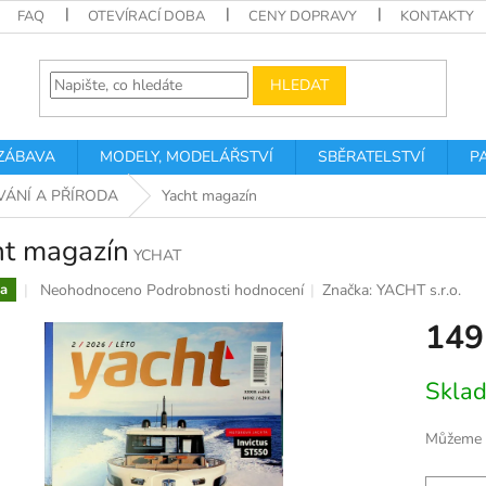
FAQ
OTEVÍRACÍ DOBA
CENY DOPRAVY
KONTAKTY
HLEDAT
 ZÁBAVA
MODELY, MODELÁŘSTVÍ
SBĚRATELSTVÍ
P
VÁNÍ A PŘÍRODA
Yacht magazín
ht magazín
YCHAT
Průměrné
Neohodnoceno
Podrobnosti hodnocení
Značka:
YACHT s.r.o.
a
hodnocení
149
produktu
je
0,0
Měrná
Skla
z
cena:
5
hvězdiček.
Můžeme d