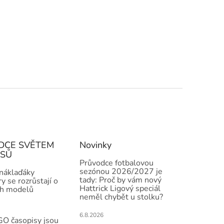
DCE SVĚTEM
Novinky
ISŮ
Průvodce fotbalovou
sezónou 2026/2027 je
 náklaďáky
tady: Proč by vám nový
y se rozrůstají o
Hattrick Ligový speciál
h modelů
neměl chybět u stolku?
6.8.2026
O časopisy jsou