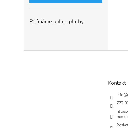
Přijímáme online platby
Z
á
p
a
t
Kontakt
í
info
@
777 3
https
m/cesk
/ceskat