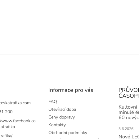
Informace pro vás
PRŮVO
ČASOP
FAQ
ceskatrafika.com
Kultovní
Otevírací doba
31 200
minulé ér
Ceny dopravy
60 novýc
://www.facebook.co
Kontakty
atrafika
3.6.2026
Obchodní podmínky
rafika/
Nové LEG