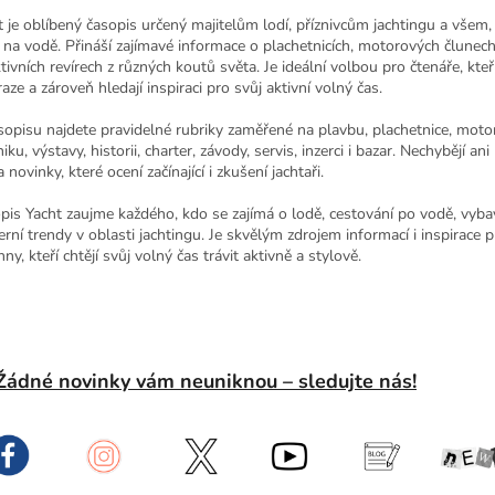
t je oblíbený časopis určený majitelům lodí, příznivcům jachtingu a všem, k
t na vodě. Přináší zajímavé informace o plachetnicích, motorových člunech
tivních revírech z různých koutů světa. Je ideální volbou pro čtenáře, kteří
aze a zároveň hledají inspiraci pro svůj aktivní volný čas.
sopisu najdete pravidelné rubriky zaměřené na plavbu, plachetnice, moto
iku, výstavy, historii, charter, závody, servis, inzerci i bazar. Nechybějí ani
a novinky, které ocení začínající i zkušení jachtaři.
pis Yacht zaujme každého, kdo se zajímá o lodě, cestování po vodě, vybav
rní trendy v oblasti jachtingu. Je skvělým zdrojem informací i inspirace p
ny, kteří chtějí svůj volný čas trávit aktivně a stylově.
Žádné novinky vám neuniknou – sledujte nás!