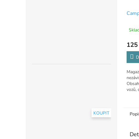
Campi
Sklad
125
D
Magazí
nezávi
Obsah
vozů, 
a novi
KOUPIT
Popi
Det