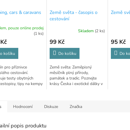
ng, cars & caravans
Země světa - časopis o
Země sv
cestování
em, pouze online prodej
Skladem
(2 ks)
(1 ks)
 Kč
99 Kč
95 Kč
o košíku
Do košíku
Do ko
n pro příznivce
Země světa: Zeměpisný
slého cestování.
měsíčník plný přírody,
uje testy obytných
památek a tradic. Poznejte
cestopisy, tipy na kempy
krásy Česka i exotické dálky v
nky z karavaninku.
každém čísle
s
Hodnocení
Diskuze
Značka
ailní popis produktu