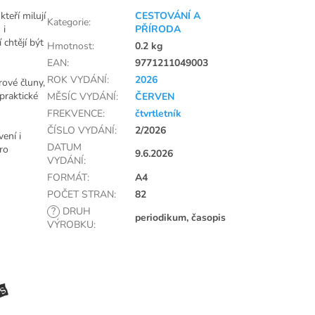
teří milují
CESTOVÁNÍ A
Kategorie
:
 i
PŘÍRODA
 chtějí být
Hmotnost
:
0.2 kg
EAN
:
9771211049003
ROK VYDÁNÍ
:
2026
rové čluny,
 praktické
MĚSÍC VYDÁNÍ
:
ČERVEN
FREKVENCE
:
čtvrtletník
ČÍSLO VYDÁNÍ
:
2/2026
ení i
DATUM
ro
9.6.2026
VYDÁNÍ
:
FORMÁT
:
A4
POČET STRAN
:
82
?
DRUH
periodikum, časopis
VÝROBKU
: