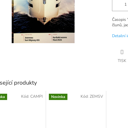
Časopis 
člunů, ja
Detailní 
TISK
sející produkty
Kód:
CAMPI
Kód:
ZEMSV
nka
Novinka