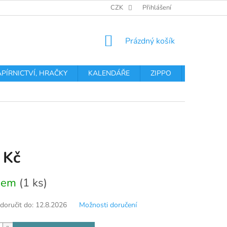
OBCHODNÍ PODMÍNKY
PODMÍNKY OCHRANY OSOBNÍCH ÚDA
CZK
Přihlášení
NÁKUPNÍ
Prázdný košík
KOŠÍK
APÍRNICTVÍ, HRAČKY
KALENDÁŘE
ZIPPO
Obchodní 
 Kč
dem
(1 ks)
oručit do:
12.8.2026
Možnosti doručení