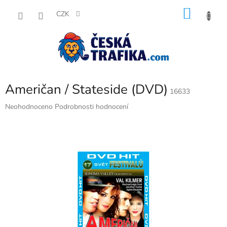
Přejít
NÁKU
na
CZK
obsah
KOŠÍK
Američan / Stateside (DVD)
16633
Průměrné
Neohodnoceno
Podrobnosti hodnocení
hodnocení
produktu
je
0,0
z
5
hvězdiček.