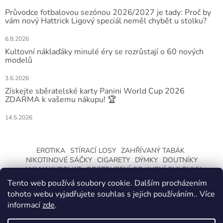
Průvodce fotbalovou sezónou 2026/2027 je tady: Proč by
vám nový Hattrick Ligový speciál neměl chybět u stolku?
6.8.2026
Kultovní náklaďáky minulé éry se rozrůstají o 60 nových
modelů
3.6.2026
Získejte sběratelské karty Panini World Cup 2026
ZDARMA k vašemu nákupu! 🏆
14.5.2026
EROTIKA
STÍRACÍ LOSY
ZAHŘÍVANÝ TABÁK
NIKOTINOVÉ SÁČKY
CIGARETY
DÝMKY
DOUTNÍKY
JAK NAKUPOVAT
ODSTOUPENÍ OD KUPNÍ SMLOUVY
Tento web používá soubory cookie. Dalším procházením
tohoto webu vyjadřujete souhlas s jejich používáním.. Více
informací
zde
.