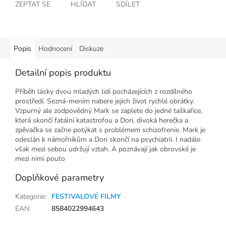
ZEPTAT SE
HLÍDAT
SDÍLET
Popis
Hodnocení
Diskuze
Detailní popis produktu
Příběh lásky dvou mladých lidí pocházejících z rozdílného
prostředí. Sezná-mením nabere jejich život rychlé obrátky.
Vzpurný ale zodpovědný Mark se zaplete do jedné taškařice,
která skončí fatální katastrofou a Dori, divoká herečka a
zpěvačka se začne potýkat s problémem schizofrenie. Mark je
odeslán k námořníkům a Dori skončí na psychiatrii. I nadále
však mezi sebou udržují vztah. A poznávají jak obrovské je
mezi nimi pouto
Doplňkové parametry
Kategorie
:
FESTIVALOVÉ FILMY
EAN
:
8584022994643