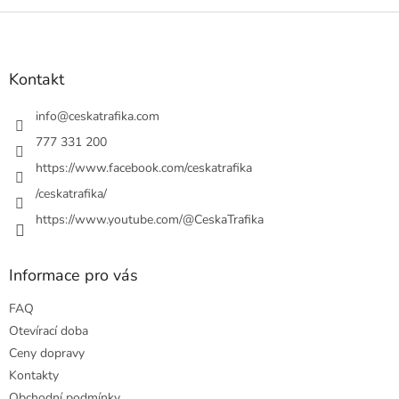
Z
á
p
a
Kontakt
t
í
info
@
ceskatrafika.com
777 331 200
https://www.facebook.com/ceskatrafika
/ceskatrafika/
https://www.youtube.com/@CeskaTrafika
Informace pro vás
FAQ
Otevírací doba
Ceny dopravy
Kontakty
Obchodní podmínky